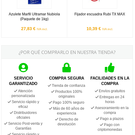
Azulete Marfil Ultramar Nubiola
Fijador escuadra Rubi TX MAX
(Paquete de 1kg)
27,83 €
10,39 €
IVA incl.
IVA incl.
¿POR QUÉ COMPRARLO EN NUESTRA TIENDA?
SERVICIO
COMPRA SEGURA
FACILIDADES EN LA
GARANTIZADO
COMPRA
Tienda de confianza
Atención
Envíos gratuitos
Productos 100%
personalizada
originales
Entregas en 24
Servicio rápido y
horas
Pago 100% seguro
eficaz
Asesoramiento en la
Más de 60 años de
Distribuidores
compra
experiencia
oficiales
Pago a plazos
Derecho de
Servicio Post-venta y
devolución
Pago con
Garantías
criptomonedas
Servicio rápido y