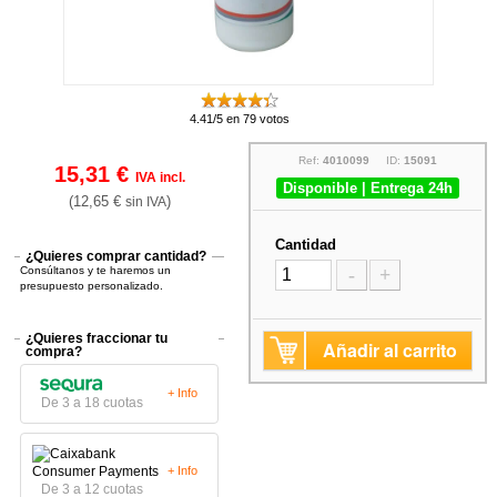
4.41/5 en 79 votos
Ref:
4010099
ID:
15091
15,31 €
IVA incl.
Disponible | Entrega 24h
(12,65 €
)
sin IVA
Cantidad
¿Quieres comprar cantidad?
Consúltanos y te haremos un
-
+
presupuesto personalizado.
¿Quieres fraccionar tu
Añadir al carrito
compra?
+ Info
De 3 a 18 cuotas
+ Info
De 3 a 12 cuotas