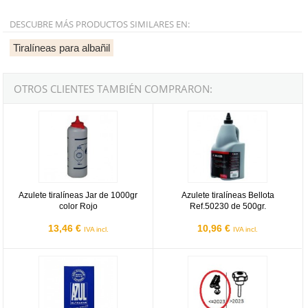
DESCUBRE MÁS PRODUCTOS SIMILARES EN:
Tiralíneas para albañil
OTROS CLIENTES TAMBIÉN COMPRARON:
Azulete tiralíneas Jar de 1000gr color Rojo
Azulete tiralíneas Bellota Ref.5023
Azulete tiralíneas Jar de 1000gr
Azulete tiralíneas Bellota
color Rojo
Ref.50230 de 500gr.
13,46 €
10,96 €
IVA incl.
IVA incl.
Azulete Marfil Ultramar Nubiola (Paquete de 1kg)
Fijador escuadra Rubi TX MAX