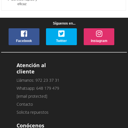
eficaz
Síguenos en...
Facebook
Twitter
Instagram
Atención al
cliente
Llámanos: 972 23 37 31
Whatsapp: 648 179 479
[email protected]
Contacto
Solicita repuestos
Conócenos