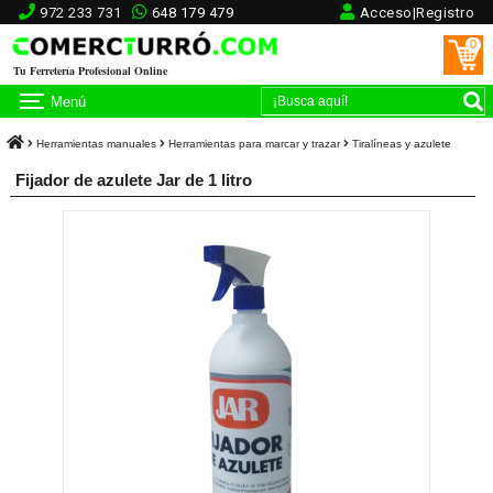
972 233 731
648 179 479
Acceso|Registro
0
Tu Ferretería Profesional Online
Menú
Herramientas manuales
Herramientas para marcar y trazar
Tiralíneas y azulete
Fijador de azulete Jar de 1 litro