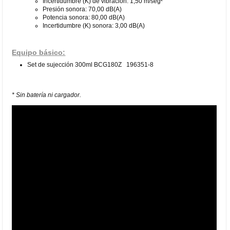
Incertidumbre (K) de vibración: 1,50 m/seg²
Presión sonora: 70,00 dB(A)
Potencia sonora: 80,00 dB(A)
Incertidumbre (K) sonora: 3,00 dB(A)
Equipo básico:
Set de sujección 300ml BCG180Z 196351-8
* Sin batería ni cargador.