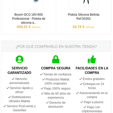
Bosch GCG 18V-600
Pistola Silicona Bellota
Professional - Pistola de
Ref.50262
silicona a...
444,31 €
10,74 €
IVA incl.
IVA incl.
¿POR QUÉ COMPRARLO EN NUESTRA TIENDA?
SERVICIO
COMPRA SEGURA
FACILIDADES EN LA
GARANTIZADO
COMPRA
Tienda de confianza
Atención
Envíos gratuitos
Productos Makita
personalizada
100% originales
Entregas en 24
Servicio rápido y
horas
Pago 100% seguro
eficaz
Asesoramiento en la
Más de 60 años de
Distribuidores
compra
experiencia
oficiales Makita
Pago a plazos
Derecho de
Servicio Post-venta y
devolución
Pago con
Garantías
criptomonedas