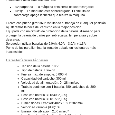
Luz parpadea – La máquina está cerca de sobrecargarse.
Luz fija – La máquina esta sobrecargada. El circuito de
sobrecarga apaga la fuerza que realiza la máquina.
El cartucho puede girar 360° facilitando el trabajo en cualquier posición.
Ajustaremos la boca del cartucho en la mejor posición.
Equipada con un circuito de protección de la batería, diseñado para
proteger la batería de daños por sobrecarga, temperatura y sobre
descarga.
Se pueden utilizar baterías de 5.0Ah, 4.0Ah, 3.0Ah y 1.3Ah.
Punto de luz para iluminar la zona de trabajo en los lugares más
inaccesibles.
Características técnicas
Tensión de la batería: 18 V
Tipo de batería: Litio-ion
Fuerza máx. de empuje: 5.000 N
Capacidad del cartucho: 300 ml
Velocidad de alimentación: 0 - 28 mm/seg
Trabajo continuo con 1 batería: 480 cartuchos de 300
ml
Peso con batería BL1830: 2,3 Kg
Peso con batería BL1815: 2,1 Kg
Dimensiones. LxAnxAl: 402 x 109 x 282 mm
Velocidad variable (dial): Sí
Emisión de vibración: 2,50 m/seg²