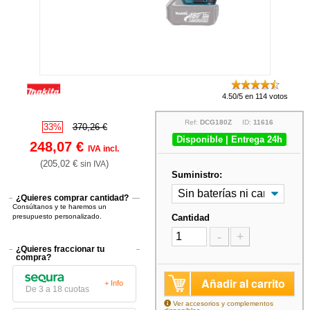
4.50/5 en 114 votos
Ref:
DCG180Z
ID:
11616
33%
370,26 €
Disponible | Entrega 24h
248,07 €
IVA incl.
(205,02 €
)
sin IVA
Suministro:
¿Quieres comprar cantidad?
Consúltanos y te haremos un
presupuesto personalizado.
Cantidad
-
+
¿Quieres fraccionar tu
compra?
Añadir al carrito
+ Info
De 3 a 18 cuotas
Ver accesorios y complementos