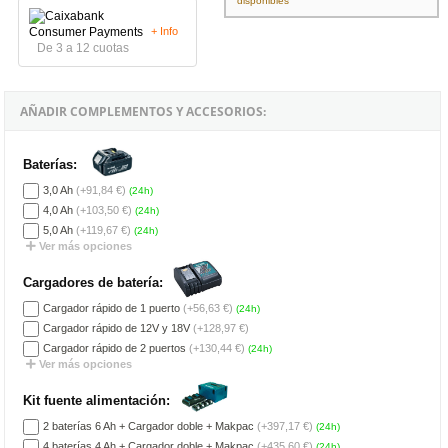
disponibles
+ Info
De 3 a 12 cuotas
AÑADIR COMPLEMENTOS Y ACCESORIOS:
Baterías:
3,0 Ah
(+91,84 €)
(24h)
4,0 Ah
(+103,50 €)
(24h)
5,0 Ah
(+119,67 €)
(24h)
Ver más opciones
Cargadores de batería:
Cargador rápido de 1 puerto
(+56,63 €)
(24h)
Cargador rápido de 12V y 18V
(+128,97 €)
Cargador rápido de 2 puertos
(+130,44 €)
(24h)
Ver más opciones
Kit fuente alimentación:
2 baterías 6 Ah + Cargador doble + Makpac
(+397,17 €)
(24h)
4 baterías 4 Ah + Cargador doble + Makpac
(+435,60 €)
(24h)