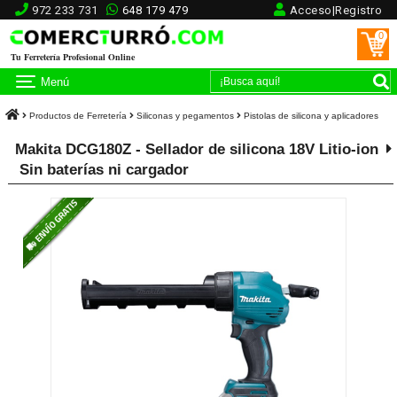
972 233 731
648 179 479
Acceso|Registro
0
Tu Ferretería Profesional Online
Menú
Productos de Ferretería
Siliconas y pegamentos
Pistolas de silicona y aplicadores
Makita DCG180Z - Sellador de silicona 18V Litio-ion
Sin baterías ni cargador