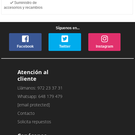
Suministro de
accesorios y recambios
Síguenos en...
Facebook
Twitter
Instagram
Atención al
cliente
Llámanos: 972 23 37 31
Whatsapp: 648 179 479
[email protected]
Contacto
Solicita repuestos