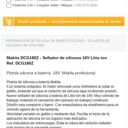
4 baterías 5 Ah + Cargador doble + Makpac
(+580,80 €)
(24h)
Añadir producto + complementos seleccionados al carrito
INFORMACIÓN DETALLADA DE MAKITA DCG180Z - SELLADOR DE
SILICONA 18V LITIO-ION:
Makita DCG180Z - Sellador de silicona 18V Litio-ion
Ref. DCG180Z
Pistola silicona a batería. 18V. Makita profesional.
Pistola de silicona a batería Makita.
Con sistema antigoteo. El motor retrocede unos milímetros al soltar el
gatillo, evitando así que el cartucho de silicona siga recibiendo presión.
Nuevo sellador de silicona a batería de Litio-ion de 18V. Muy cómodo de
trabajar, evitando el cansancio del operario en trabajos continuos.
Diseño muy compacto y ligero. Con empuñadura de elastómero para un
cómodo agarre de la herramienta.
Velocidad variable en gatillo y mediante dial. Facilita el inicio de la
aplicación de silicona en los lugares más delicados.
Luz indicadora de sobrecargas. Evita la rotura del cartucho sellador
indicándolo de la siguiente manera: