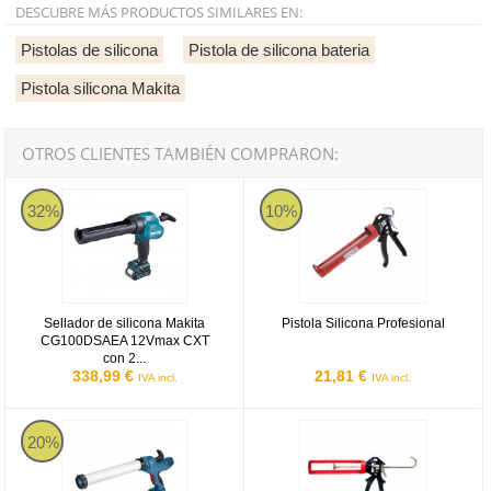
DESCUBRE MÁS PRODUCTOS SIMILARES EN:
Pistolas de silicona
Pistola de silicona bateria
Pistola silicona Makita
OTROS CLIENTES TAMBIÉN COMPRARON:
Sellador de silicona Makita CG100DSAEA 12Vmax CXT con 2 bate
Pistola Silicona Profesional
32%
10%
Sellador de silicona Makita
Pistola Silicona Profesional
CG100DSAEA 12Vmax CXT
con 2...
338,99 €
21,81 €
IVA incl.
IVA incl.
Bosch GCG 18V-600 Professional - Pistola de silicona a batería de
Pistola Silicona Bellota Ref.50262
20%