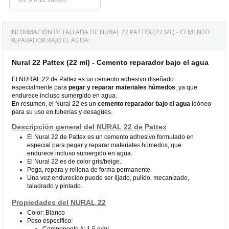
INFORMACIÓN DETALLADA DE NURAL 22 PATTEX (22 ML) - CEMENTO
REPARADOR BAJO EL AGUA:
Nural 22 Pattex (22 ml) - Cemento reparador bajo el agua
El NURAL 22 de Pattex es un cemento adhesivo diseñado
especialmente para
pegar y reparar materiales húmedos
, ya que
endurece incluso sumergido en agua.
En resumen, el Nural 22 es un
cemento reparador bajo el agua
idóneo
para su uso en tuberías y desagües.
Descripción general del NURAL 22 de Pattex
El Nural 22 de Pattex es un cemento adhesivo formulado en
especial para pegar y reparar materiales húmedos, que
endurece incluso sumergido en agua.
El Nural 22 es de color gris/beige.
Pega, repara y rellena de forma permanente.
Una vez endurecido puede ser lijado, pulido, mecanizado,
taladrado y pintado.
Propiedades del NURAL 22
Color: Blanco
Peso específico:
Componente A: 1,5 g/mL.