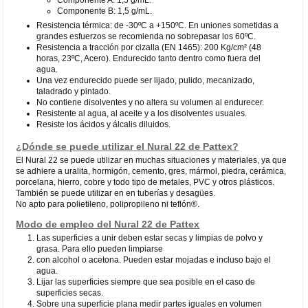
Componente B: 1,5 g/mL.
Resistencia térmica: de -30ºC a +150ºC. En uniones sometidas a
grandes esfuerzos se recomienda no sobrepasar los 60ºC.
Resistencia a tracción por cizalla (EN 1465): 200 Kg/cm² (48
horas, 23ºC, Acero). Endurecido tanto dentro como fuera del
agua.
Una vez endurecido puede ser lijado, pulido, mecanizado,
taladrado y pintado.
No contiene disolventes y no altera su volumen al endurecer.
Resistente al agua, al aceite y a los disolventes usuales.
Resiste los ácidos y álcalis diluidos.
¿Dónde se puede utilizar el Nural 22 de Pattex?
El Nural 22 se puede utilizar en muchas situaciones y materiales, ya que
se adhiere a uralita, hormigón, cemento, gres, mármol, piedra, cerámica,
porcelana, hierro, cobre y todo tipo de metales, PVC y otros plásticos.
También se puede utilizar en en tuberías y desagües.
No apto para polietileno, polipropileno ni teflón®.
Modo de empleo del Nural 22 de Pattex
Las superficies a unir deben estar secas y limpias de polvo y
grasa. Para ello pueden limpiarse
con alcohol o acetona. Pueden estar mojadas e incluso bajo el
agua.
Lijar las superficies siempre que sea posible en el caso de
superficies secas.
Sobre una superficie plana medir partes iguales en volumen