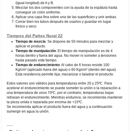
(igual longitud) de A y B.
Mezclar los dos componentes con la ayuda de la espátula hasta
conseguir un color uniforme.
Aplicar una capa fina sobre una de las superficies y unir ambas.
Cerrar bien los tubos después de usarlos y guardar en lugar
fresco y seco.
Tiempos del Pattex Nural 22
Tiempo de mezcla
: Se dispone de 50 minutos para mezclar y
aplicar el producto.
Tiempo de manipulación
: El tiempo de manipulación es de 4
horas dentro y fuera del agua. No mover ni someter a tensiones
hasta pasado este tiempo.
Tiempo de endurecimiento
: Al cabo de 6 horas resiste 100
Kg/cm² (aplicado fuera del agua) o 60 Kg/cm² (dentro del agua).
Esta resistencia permite lijar, mecanizar o taladrar el producto.
Estos valores son válidos para temperaturas entre 20 y 25ºC. Para
acelerar el endurecimiento se puede someter la unión o la reparación a
una temperatura de unos 70ºC; por el contrario, temperaturas bajas
retrasan el endurecimiento. Mientras endurece, se recomienda mantener
la pieza unida o reparada por encima de +15ºC.
Se recomienda aplicar el producto fuera del agua y a continuación
sumergir en agua la unión.