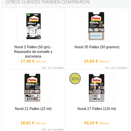
OTROS CLIENTES TAMBIÉN COMPRARON:
Nural 2 Pattex (50 grs) - Reparador de esmalte y porcelana
Nural 35 Pattex (50 gramos)
Nural 2 Pattex (50 grs) -
Nural 35 Pattex (50 gramos)
Reparador de esmalte y
porcelana
17,45 €
14,63 €
IVA incl.
IVA incl.
Dto. por Cantidad
Dto. por Cantidad
Nural 21 Pattex (22 ml)
Nural 27 Pattex (120 ml)
30%
Nural 21 Pattex (22 ml)
Nural 27 Pattex (120 ml)
16,81 €
43,10 €
IVA incl.
IVA incl.
Dto. por Cantidad