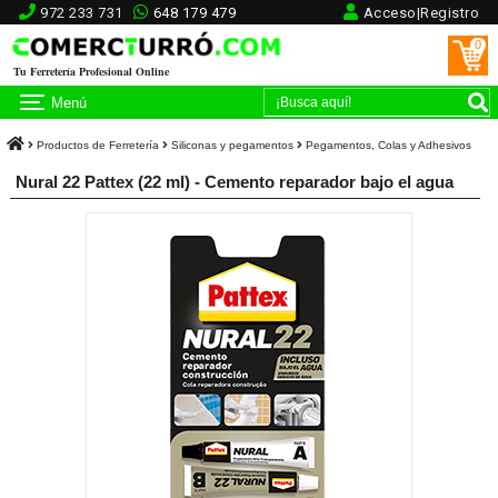
972 233 731
648 179 479
Acceso|Registro
0
Tu Ferretería Profesional Online
Menú
Productos de Ferretería
Siliconas y pegamentos
Pegamentos, Colas y Adhesivos
Nural 22 Pattex (22 ml) - Cemento reparador bajo el agua