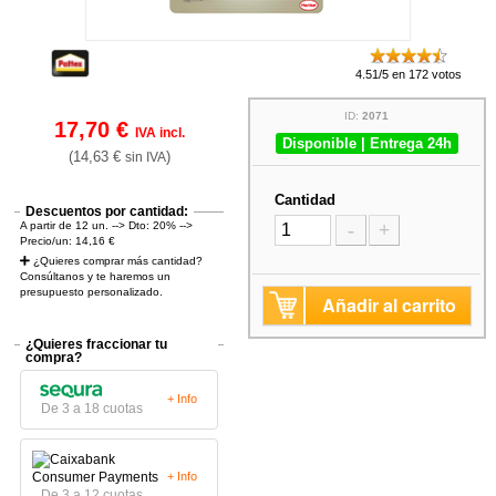
4.51/5 en 172 votos
ID:
2071
17,70 €
IVA incl.
Disponible | Entrega 24h
(14,63 €
)
sin IVA
Cantidad
Descuentos por cantidad:
A partir de 12 un. --> Dto: 20% -->
-
+
Precio/un: 14,16 €
¿Quieres comprar más cantidad?
Consúltanos y te haremos un
presupuesto personalizado.
Añadir al carrito
¿Quieres fraccionar tu
compra?
+ Info
De 3 a 18 cuotas
+ Info
De 3 a 12 cuotas