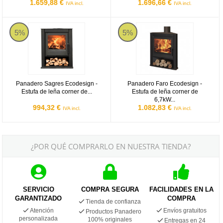
1.659,88 €
1.696,66 €
IVA incl.
IVA incl.
Panadero Sagres Ecodesign - Estufa de leña corner de 6,85kW 21
Panadero Faro Ecodesign - Estuf
5%
5%
Panadero Sagres Ecodesign -
Panadero Faro Ecodesign -
Estufa de leña corner de...
Estufa de leña corner de
6,7kW...
994,32 €
1.082,83 €
IVA incl.
IVA incl.
¿POR QUÉ COMPRARLO EN NUESTRA TIENDA?
SERVICIO
COMPRA SEGURA
FACILIDADES EN LA
GARANTIZADO
COMPRA
Tienda de confianza
Atención
Envíos gratuitos
Productos Panadero
personalizada
100% originales
Entregas en 24