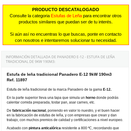
PRODUCTO DESCATALOGADO
Consulte la categoria
Estufas de Leña
para encontrar otros
productos similares que puedan ser de tu interés.
Si aún así no encuentras lo que buscas, ponte en contacto
con nosotros e intentaremos solucionar tu necesidad.
INFORMACIÓN DETALLADA DE PANADERO E-12 - ESTUFA DE LEÑA
TRADICIONAL DE 9KW 190M3:
Estufa de leña tradicional Panadero E-12 9kW 190m3
Ref. 11897
Estufa de leña tradicional de la marca Panadero de la gama
E-12.
En la parte superior lleva una tapa que simula un
horno
donde podrás
calentar comida preparada, tostar pan, asar carnes, etc.
De
fabricación nacional
, poniendo en valor lo nuestro, y el buen hacer
en la fabricación de estufas de leña, y con empresas que crean y dan
trabajo, con muchos premios de calidad y certificaciones a nivel europeo.
Acabado con
pintura anticalórica
resistente a 800 ºC, recordando que