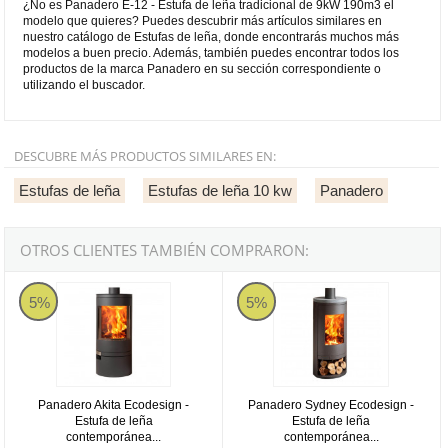
¿No es Panadero E-12 - Estufa de leña tradicional de 9kW 190m3 el
modelo que quieres? Puedes descubrir más artículos similares en
nuestro catálogo de Estufas de leña, donde encontrarás muchos más
modelos a buen precio. Además, también puedes encontrar todos los
productos de la marca Panadero en su sección correspondiente o
utilizando el buscador.
DESCUBRE MÁS PRODUCTOS SIMILARES EN:
Estufas de leña
Estufas de leña 10 kw
Panadero
OTROS CLIENTES TAMBIÉN COMPRARON:
Panadero Akita Ecodesign - Estufa de leña contemporánea de 6,3
Panadero Sydney Ecodesign - Es
5%
5%
Panadero Akita Ecodesign -
Panadero Sydney Ecodesign -
Estufa de leña
Estufa de leña
contemporánea...
contemporánea...