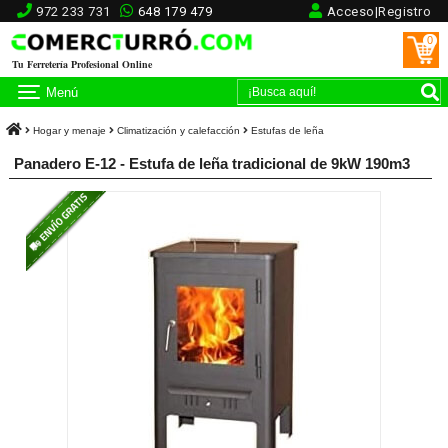
972 233 731
648 179 479
Acceso|Registro
0
Tu Ferretería Profesional Online
Menú
Hogar y menaje
Climatización y calefacción
Estufas de leña
Panadero E-12 - Estufa de leña tradicional de 9kW 190m3