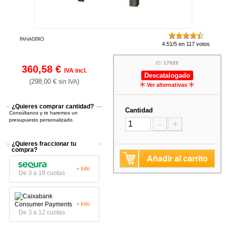
4.51/5 en 117 votos
ID:
17020
360,58 €
IVA incl.
Descatalogado
(298,00 €
)
sin IVA
Ver alternativas
¿Quieres comprar cantidad?
Cantidad
Consúltanos y te haremos un
presupuesto personalizado.
-
+
¿Quieres fraccionar tu
compra?
Añadir al carrito
+ Info
De 3 a 18 cuotas
+ Info
De 3 a 12 cuotas