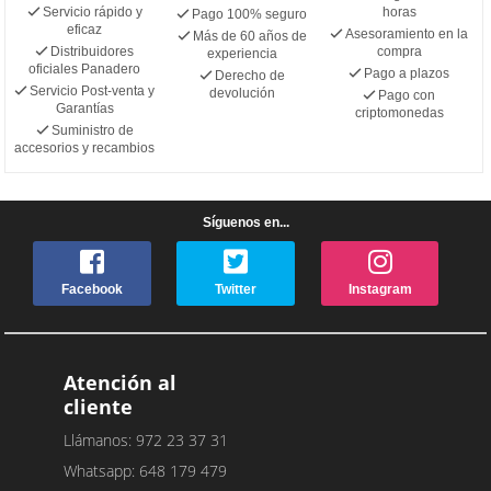
Servicio rápido y
horas
Pago 100% seguro
eficaz
Asesoramiento en la
Más de 60 años de
Distribuidores
compra
experiencia
oficiales Panadero
Pago a plazos
Derecho de
Servicio Post-venta y
devolución
Pago con
Garantías
criptomonedas
Suministro de
accesorios y recambios
Síguenos en...
Facebook
Twitter
Instagram
Atención al
cliente
Llámanos: 972 23 37 31
Whatsapp: 648 179 479