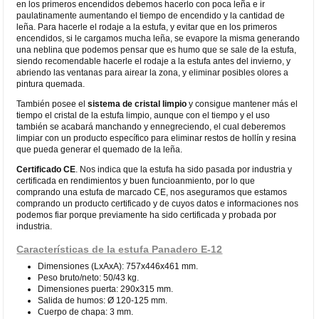
en los primeros encendidos debemos hacerlo con poca leña e ir
paulatinamente aumentando el tiempo de encendido y la cantidad de
leña. Para hacerle el rodaje a la estufa, y evitar que en los primeros
encendidos, si le cargamos mucha leña, se evapore la misma generando
una neblina que podemos pensar que es humo que se sale de la estufa,
siendo recomendable hacerle el rodaje a la estufa antes del invierno, y
abriendo las ventanas para airear la zona, y eliminar posibles olores a
pintura quemada.
También posee el
sistema de cristal limpio
y consigue mantener más el
tiempo el cristal de la estufa limpio, aunque con el tiempo y el uso
también se acabará manchando y ennegreciendo, el cual deberemos
limpiar con un producto específico para eliminar restos de hollín y resina
que pueda generar el quemado de la leña.
Certificado CE
. Nos indica que la estufa ha sido pasada por industria y
certificada en rendimientos y buen funcioanmiento, por lo que
comprando una estufa de marcado CE, nos aseguramos que estamos
comprando un producto certificado y de cuyos datos e informaciones nos
podemos fiar porque previamente ha sido certificada y probada por
industria.
Características de la estufa Panadero E-12
Dimensiones (LxAxA): 757x446x461 mm.
Peso bruto/neto: 50/43 kg.
Dimensiones puerta: 290x315 mm.
Salida de humos: Ø 120-125 mm.
Cuerpo de chapa: 3 mm.