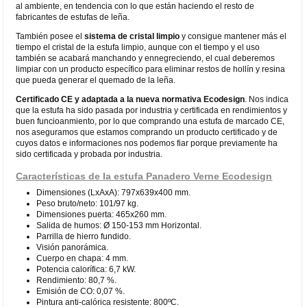
al ambiente, en tendencia con lo que están haciendo el resto de
fabricantes de estufas de leña.
También posee el
sistema de cristal limpio
y consigue mantener más el
tiempo el cristal de la estufa limpio, aunque con el tiempo y el uso
también se acabará manchando y ennegreciendo, el cual deberemos
limpiar con un producto específico para eliminar restos de hollín y resina
que pueda generar el quemado de la leña.
Certificado CE
y adaptada a la nueva normativa Ecodesign
. Nos indica
que la estufa ha sido pasada por industria y certificada en rendimientos y
buen funcioanmiento, por lo que comprando una estufa de marcado CE,
nos aseguramos que estamos comprando un producto certificado y de
cuyos datos e informaciones nos podemos fiar porque previamente ha
sido certificada y probada por industria.
Características de la estufa Panadero Verne Ecodesign
Dimensiones (LxAxA): 797x639x400 mm.
Peso bruto/neto: 101/97 kg.
Dimensiones puerta: 465x260 mm.
Salida de humos: Ø 150-153 mm Horizontal.
Parrilla de hierro fundido.
Visión panorámica.
Cuerpo en chapa: 4 mm.
Potencia calorífica: 6,7 kW.
Rendimiento: 80,7 %.
Emisión de CO: 0,07 %.
Pintura anti-calórica resistente: 800ºC.