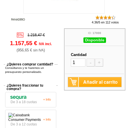
4.36/5 en 112 votos
ID:
17000
5%
1.218,47 €
Disponible
1.157,55 €
IVA incl.
(956,65 €
)
sin IVA
Cantidad
-
+
¿Quieres comprar cantidad?
Consúltanos y te haremos un
presupuesto personalizado.
Añadir al carrito
¿Quieres fraccionar tu
compra?
+ Info
De 3 a 18 cuotas
+ Info
De 3 a 12 cuotas