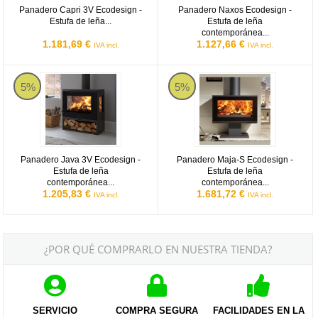
Panadero Capri 3V Ecodesign -
Panadero Naxos Ecodesign -
Estufa de leña...
Estufa de leña
contemporánea...
1.181,69 €
1.127,66 €
IVA incl.
IVA incl.
Panadero Java 3V Ecodesign - Estufa de leña contemporánea de 
Panadero Maja-S Ecodesign - Est
5%
5%
Panadero Java 3V Ecodesign -
Panadero Maja-S Ecodesign -
Estufa de leña
Estufa de leña
contemporánea...
contemporánea...
1.205,83 €
1.681,72 €
IVA incl.
IVA incl.
¿POR QUÉ COMPRARLO EN NUESTRA TIENDA?
SERVICIO
COMPRA SEGURA
FACILIDADES EN LA