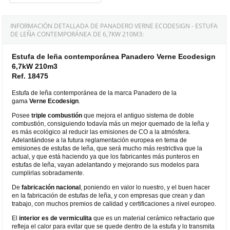
INFORMACIÓN DETALLADA DE PANADERO VERNE ECODESIGN - ESTUFA
DE LEÑA CONTEMPORÁNEA DE 6,7KW 210M3:
Estufa de leña contemporánea Panadero Verne Ecodesign
6,7kW 210m3
Ref. 18475
Estufa de leña contemporánea de la marca Panadero de la
gama
Verne Ecodesign
.
Posee
triple combustión
que mejora el antiguo sistema de doble
combustión, consiguiendo todavía más un mejor quemado de la leña y
es más ecológico al reducir las emisiones de CO a la atmósfera.
Adelantándose a la futura reglamentación europea en tema de
emisiones de estufas de leña, que será mucho más restrictiva que la
actual, y que está haciendo ya que los fabricantes más punteros en
estufas de leña, vayan adelantando y mejorando sus modelos para
cumplirlas sobradamente.
De
fabricación
nacional
, poniendo en valor lo nuestro, y el buen hacer
en la fabricación de estufas de leña, y con empresas que crean y dan
trabajo, con muchos premios de calidad y certificaciones a nivel europeo.
El
interior es de vermiculita
que es un material cerámico refractario que
refleja el calor para evitar que se quede dentro de la estufa y lo transmita