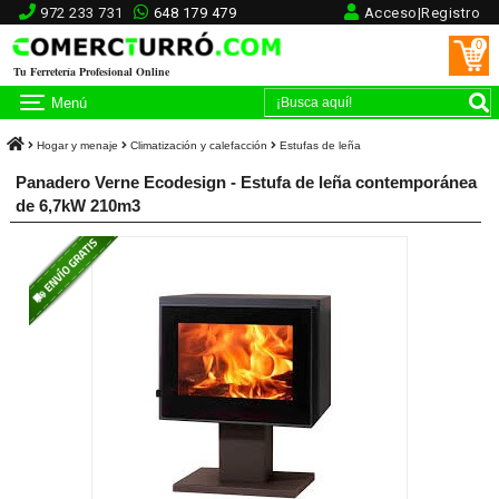
972 233 731
648 179 479
Acceso|Registro
0
Tu Ferretería Profesional Online
Menú
Hogar y menaje
Climatización y calefacción
Estufas de leña
Panadero Verne Ecodesign - Estufa de leña contemporánea
de 6,7kW 210m3