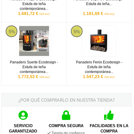
Estufa de leña
Estufa de leña...
contemporánea...
1.681,72 €
1.181,69 €
IVA incl.
IVA incl.
Panadero Suerte Ecodesign - Estufa de leña contemporánea de 8
Panadero Fenix Ecodesign - Estu
5%
5%
Panadero Suerte Ecodesign -
Panadero Fenix Ecodesign -
Estufa de leña
Estufa de leña
contemporánea...
contemporánea...
1.772,53 €
1.547,23 €
IVA incl.
IVA incl.
¿POR QUÉ COMPRARLO EN NUESTRA TIENDA?
SERVICIO
COMPRA SEGURA
FACILIDADES EN LA
GARANTIZADO
COMPRA
Tienda de confianza