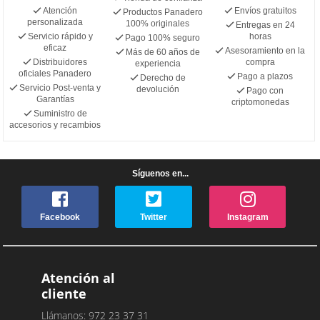
Atención
Envíos gratuitos
Productos Panadero
personalizada
100% originales
Entregas en 24
Servicio rápido y
horas
Pago 100% seguro
eficaz
Asesoramiento en la
Más de 60 años de
Distribuidores
compra
experiencia
oficiales Panadero
Pago a plazos
Derecho de
Servicio Post-venta y
devolución
Pago con
Garantías
criptomonedas
Suministro de
accesorios y recambios
Síguenos en...
Facebook
Twitter
Instagram
Atención al
cliente
Llámanos: 972 23 37 31