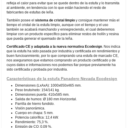
refleja el calor para evitar que se quede dentro de la estufa y lo transmita
al ambiente, en tendencia con lo que están haciendo el resto de
fabricantes de estufas de leña.
También posee el
sistema de cristal limpio
y consigue mantener más el
tiempo el cristal de la estufa limpio, aunque con el tiempo y el uso
también se acabará manchando y ennegreciendo, el cual deberemos
limpiar con un producto específico para eliminar restos de hollín y resina
que pueda generar el quemado de la leña.
Certificado CE
y adaptada a la nueva normativa Ecodesign
. Nos indica
que la estufa ha sido pasada por industria y certificada en rendimientos y
buen funcioanmiento, por lo que comprando una estufa de marcado CE,
nos aseguramos que estamos comprando un producto certificado y de
cuyos datos e informaciones nos podemos fiar porque previamente ha
sido certificada y probada por industria.
Características de la estufa Panadero Nevada Ecodesign
Dimensiones (LxAxA): 1000x650x465 mm.
Peso bruto/neto: 154/141 kg.
Dimensiones puerta: 410x585 mm.
Salida de humos: Ø 180 mm Horizontal.
Parrilla de hierro fundido.
Visión panorámica.
Cuerpo en chapa: 5 mm.
Potencia calorífica: 12,4 kW.
Rendimiento: 75,3 %.
Emisión de CO: 0,09 %.