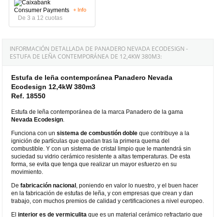
+ Info
De 3 a 12 cuotas
INFORMACIÓN DETALLADA DE PANADERO NEVADA ECODESIGN -
ESTUFA DE LEÑA CONTEMPORÁNEA DE 12,4KW 380M3:
Estufa de leña contemporánea Panadero Nevada
Ecodesign 12,4kW 380m3
Ref. 18550
Estufa de leña contemporánea de la marca Panadero de la gama
Nevada Ecodesign
.
Funciona con un
sistema de combustión doble
que contribuye a la
ignición de partículas que quedan tras la primera quema del
combustible. Y con un sistema de cristal limpio que le mantendrá sin
suciedad su vidrio cerámico resistente a altas temperaturas. De esta
forma, se evita que tenga que realizar un mayor esfuerzo en su
movimiento.
De
fabricación
nacional
, poniendo en valor lo nuestro, y el buen hacer
en la fabricación de estufas de leña, y con empresas que crean y dan
trabajo, con muchos premios de calidad y certificaciones a nivel europeo.
El
interior es de vermiculita
que es un material cerámico refractario que