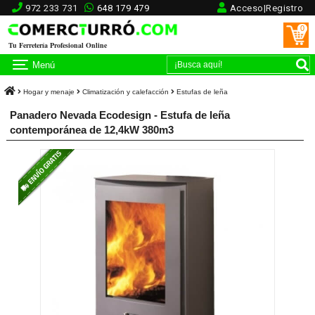
972 233 731
648 179 479
Acceso|Registro
0
Tu Ferretería Profesional Online
Menú
Hogar y menaje
Climatización y calefacción
Estufas de leña
Panadero Nevada Ecodesign - Estufa de leña
contemporánea de 12,4kW 380m3