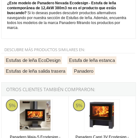
¿Este modelo de Panadero Nevada Ecodesign - Estufa de leña
contemporánea de 12,4kW 380m3 no es el producto que estás
buscando?
Si lo deseas puedes descubrir productos alternativos
navegando por nuestra sección de Estufas de leña. Además, encuentra
todos los modelos de la marca Panadero filtrando los productos por
marca.
DESCUBRE MÁS PRODUCTOS SIMILARES EN:
Estufas de leña EcoDesign
Estufa de leña estanca
Estufas de leña salida trasera
Panadero
OTROS CLIENTES TAMBIÉN COMPRARON:
Panadero Maja-S Ecodesign - Estufa de leña contemporánea de 7
Panadero Capri 3V Ecodesign - E
5%
5%
Panadero Maja-S Ecodesign -
Panadero Capri 3V Ecodesign -