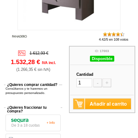
4.42/5 en 108 votos
ID:
17003
5%
1.612,93 €
Disponible
1.532,28 €
IVA incl.
(1.266,35 €
)
sin IVA
Cantidad
-
+
¿Quieres comprar cantidad?
Consúltanos y te haremos un
presupuesto personalizado.
Añadir al carrito
¿Quieres fraccionar tu
compra?
+ Info
De 3 a 18 cuotas