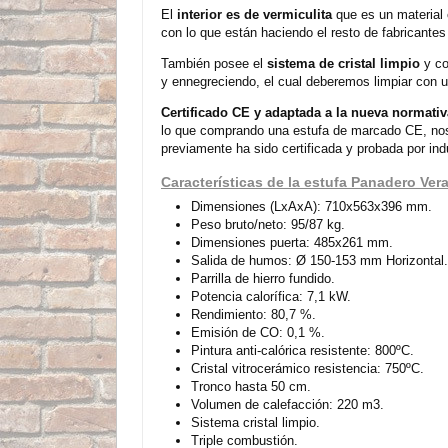
El
interior es de vermiculita
que es un material c
con lo que están haciendo el resto de fabricantes
También posee el
sistema de cristal limpio
y co
y ennegreciendo, el cual deberemos limpiar con u
Certificado CE
y adaptada a la nueva normati
lo que comprando una estufa de marcado CE, nos
previamente ha sido certificada y probada por indu
Características de la estufa Panadero Ve
Dimensiones (LxAxA): 710x563x396 mm.
Peso bruto/neto: 95/87 kg.
Dimensiones puerta: 485x261 mm.
Salida de humos: Ø 150-153 mm Horizontal.
Parrilla de hierro fundido.
Potencia calorífica: 7,1 kW.
Rendimiento: 80,7 %.
Emisión de CO: 0,1 %.
Pintura anti-calórica resistente: 800ºC.
Cristal vitrocerámico resistencia: 750ºC.
Tronco hasta 50 cm.
Volumen de calefacción: 220 m3.
Sistema cristal limpio.
Triple combustión.