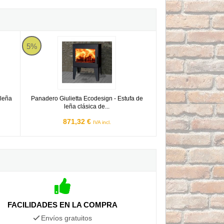
a de leña clásica de 7,1kW 220m3
Panadero Giulietta Ecodesign - Estufa de leña clásica de 7,
5%
 leña
Panadero Giulietta Ecodesign - Estufa de
leña clásica de...
871,32 €
IVA incl.
FACILIDADES EN LA COMPRA
Envíos gratuitos