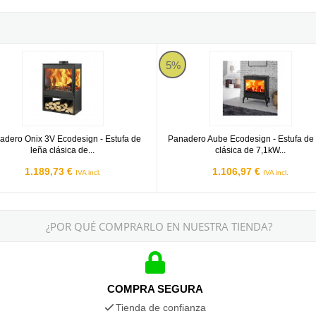
lásica de 7,1kW 220m3
ro Onix 3V Ecodesign - Estufa de leña clásica de 7,1kW 220m3
Panadero Aube Ecodesign - Estuf
5%
adero Onix 3V Ecodesign - Estufa de
Panadero Aube Ecodesign - Estufa de
leña clásica de...
clásica de 7,1kW...
1.189,73 €
1.106,97 €
IVA incl.
IVA incl.
¿POR QUÉ COMPRARLO EN NUESTRA TIENDA?
COMPRA SEGURA
Tienda de confianza