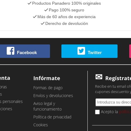
Productos Panadero 100% originales
Pago 100% seguro
Más de 60 años de experiencia
Derecho de devolución
Facebook
Twitter
enta
Infórmate
Regístrat
Recibe en tu email of
pras
Formas de pago
cupones descuento 
s
Envíos y devoluciones
s personales
Aviso legal y
cciones
funcionamiento
Acepto la
políti
Política de privacidad
Cookies