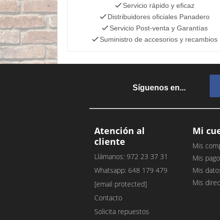
Servicio rápido y eficaz
Distribuidores oficiales Panadero
Servicio Post-venta y Garantías
Suministro de accesorios y recambios
Síguenos en...
Atención al
Mi cu
cliente
Mis com
Llámanos: 972 23 37 31
Mis pago
Whatsapp: 648 179 479
Mis dato
Mis dire
[email protected]
Contacto
Solicita repuestos