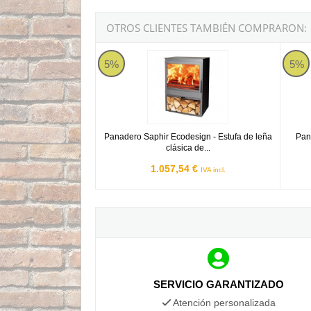
OTROS CLIENTES TAMBIÉN COMPRARON:
Panadero Saphir Ecodesign - Estufa de leña c
Panade
5%
5%
Panadero Saphir Ecodesign - Estufa de leña
Pan
clásica de...
1.057,54 €
IVA incl.
SERVICIO GARANTIZADO
Atención personalizada