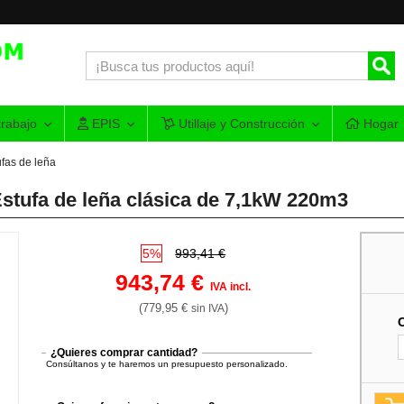
rabajo
EPIS
Utillaje y Construcción
Hogar
ufas de leña
stufa de leña clásica de 7,1kW 220m3
5%
993,41 €
943,74 €
IVA incl.
(779,95 €
)
sin IVA
¿Quieres comprar cantidad?
Consúltanos y te haremos un presupuesto personalizado.