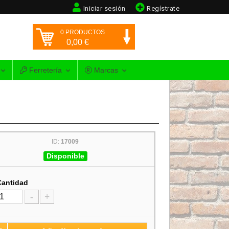
Iniciar sesión
Regístrate
0
PRODUCTOS
0,00
€
Ferretería
Marcas
ID:
17009
Disponible
Cantidad
-
+