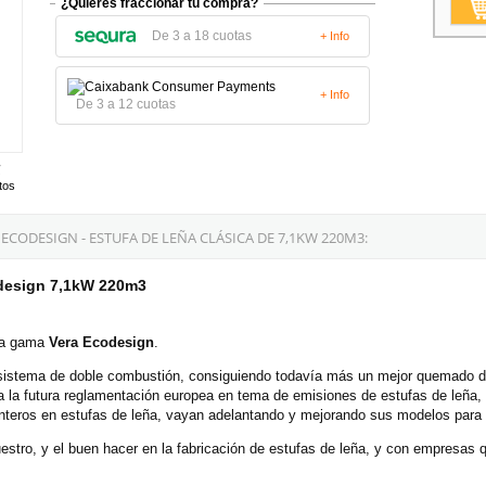
¿Quieres fraccionar tu compra?
De 3 a 18 cuotas
+ Info
+ Info
De 3 a 12 cuotas
tos
ODESIGN - ESTUFA DE LEÑA CLÁSICA DE 7,1KW 220M3:
odesign 7,1kW 220m3
la gama
Vera Ecodesign
.
sistema de doble combustión, consiguiendo todavía más un mejor quemado de 
 la futura reglamentación europea en tema de emisiones de estufas de leña, 
nteros en estufas de leña, vayan adelantando y mejorando sus modelos para
nuestro, y el buen hacer en la fabricación de estufas de leña, y con empresa