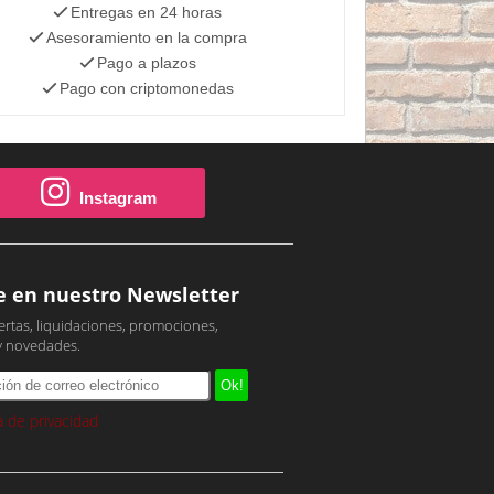
Entregas en 24 horas
Asesoramiento en la compra
Pago a plazos
Pago con criptomonedas
Instagram
e en nuestro Newsletter
ertas, liquidaciones, promociones,
y novedades.
ca de privacidad