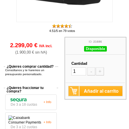
4.51/5 en 79 votos
ID:
21686
2.299,00 €
IVA incl.
Disponible
(1.900,00 €
)
sin IVA
Cantidad
¿Quieres comprar cantidad?
Consúltanos y te haremos un
-
+
presupuesto personalizado.
¿Quieres fraccionar tu
Añadir al carrito
compra?
+ Info
De 3 a 18 cuotas
+ Info
De 3 a 12 cuotas