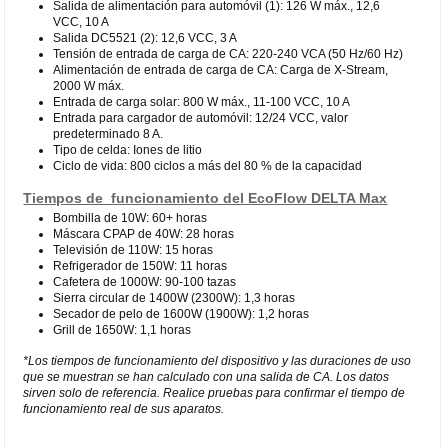
Salida de alimentación para automóvil (1): 126 W máx., 12,6
VCC, 10 A
Salida DC5521 (2): 12,6 VCC, 3 A
Tensión de entrada de carga de CA: 220-240 VCA (50 Hz/60 Hz)
Alimentación de entrada de carga de CA: Carga de X-Stream,
2000 W máx.
Entrada de carga solar: 800 W máx., 11-100 VCC, 10 A
Entrada para cargador de automóvil: 12/24 VCC, valor
predeterminado 8 A.
Tipo de celda: Iones de litio
Ciclo de vida: 800 ciclos a más del 80 % de la capacidad
Tiempos de funcionamiento del EcoFlow DELTA Max
Bombilla de 10W: 60+ horas
Máscara CPAP de 40W: 28 horas
Televisión de 110W: 15 horas
Refrigerador de 150W: 11 horas
Cafetera de 1000W: 90-100 tazas
Sierra circular de 1400W (2300W): 1,3 horas
Secador de pelo de 1600W (1900W): 1,2 horas
Grill de 1650W: 1,1 horas
*Los tiempos de funcionamiento del dispositivo y las duraciones de uso
que se muestran se han calculado con una salida de CA. Los datos
sirven solo de referencia. Realice pruebas para confirmar el tiempo de
funcionamiento real de sus aparatos.