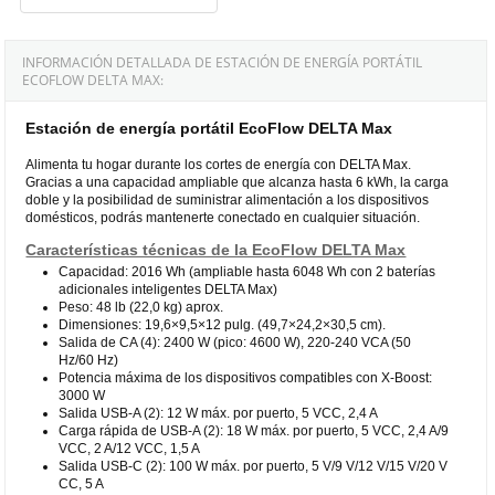
INFORMACIÓN DETALLADA DE ESTACIÓN DE ENERGÍA PORTÁTIL
ECOFLOW DELTA MAX:
Estación de energía portátil EcoFlow DELTA Max
Alimenta tu hogar durante los cortes de energía con DELTA Max.
Gracias a una capacidad ampliable que alcanza hasta 6 kWh, la carga
doble y la posibilidad de suministrar alimentación a los dispositivos
domésticos, podrás mantenerte conectado en cualquier situación.
Características técnicas de la EcoFlow DELTA Max
Capacidad: 2016 Wh (ampliable hasta 6048 Wh con 2 baterías
adicionales inteligentes DELTA Max)
Peso: 48 lb (22,0 kg) aprox.
Dimensiones: 19,6×9,5×12 pulg. (49,7×24,2×30,5 cm).
Salida de CA (4): 2400 W (pico: 4600 W), 220-240 VCA (50
Hz/60 Hz)
Potencia máxima de los dispositivos compatibles con X-Boost:
3000 W
Salida USB-A (2): 12 W máx. por puerto, 5 VCC, 2,4 A
Carga rápida de USB-A (2): 18 W máx. por puerto, 5 VCC, 2,4 A/9
VCC, 2 A/12 VCC, 1,5 A
Salida USB-C (2): 100 W máx. por puerto, 5 V/9 V/12 V/15 V/20 V
CC, 5 A