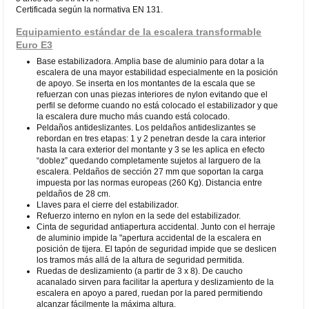
Certificada según la normativa EN 131.
Equipamiento estándar de la escalera transformable
Euro E3
Base estabilizadora. Amplia base de aluminio para dotar a la
escalera de una mayor estabilidad especialmente en la posición
de apoyo. Se inserta en los montantes de la escala que se
refuerzan con unas piezas interiores de nylon evitando que el
perfil se deforme cuando no está colocado el estabilizador y que
la escalera dure mucho más cuando está colocado.
Peldaños antideslizantes. Los peldaños antideslizantes se
rebordan en tres etapas: 1 y 2 penetran desde la cara interior
hasta la cara exterior del montante y 3 se les aplica en efecto
“doblez” quedando completamente sujetos al larguero de la
escalera. Peldaños de sección 27 mm que soportan la carga
impuesta por las normas europeas (260 Kg). Distancia entre
peldaños de 28 cm.
Llaves para el cierre del estabilizador.
Refuerzo interno en nylon en la sede del estabilizador.
Cinta de seguridad antiapertura accidental. Junto con el herraje
de aluminio impide la "apertura accidental de la escalera en
posición de tijera. El tapón de seguridad impide que se deslicen
los tramos más allá de la altura de seguridad permitida.
Ruedas de deslizamiento (a partir de 3 x 8). De caucho
acanalado sirven para facilitar la apertura y deslizamiento de la
escalera en apoyo a pared, ruedan por la pared permitiendo
alcanzar fácilmente la máxima altura.