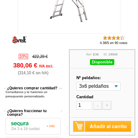
4.38/5 en 90 votos
Ref:
E36
ID:
19940
10%
422,29 €
Disponible
380,06 €
IVA incl.
(314,10 €
)
sin IVA
Nº peldaños:
¿Quieres comprar cantidad?
Consúltanos y te haremos un
presupuesto personalizado.
Cantidad
-
+
¿Quieres fraccionar tu
compra?
Añadir al carrito
+ Info
De 3 a 18 cuotas