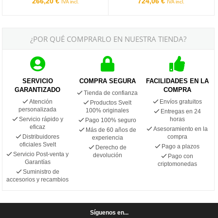
266,20 €
724,06 €
IVA incl.
IVA incl.
¿POR QUÉ COMPRARLO EN NUESTRA TIENDA?
SERVICIO
COMPRA SEGURA
FACILIDADES EN LA
GARANTIZADO
COMPRA
Tienda de confianza
Atención
Envíos gratuitos
Productos Svelt
personalizada
100% originales
Entregas en 24
Servicio rápido y
horas
Pago 100% seguro
eficaz
Asesoramiento en la
Más de 60 años de
Distribuidores
compra
experiencia
oficiales Svelt
Pago a plazos
Derecho de
Servicio Post-venta y
devolución
Pago con
Garantías
criptomonedas
Suministro de
accesorios y recambios
Síguenos en...