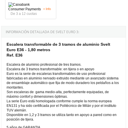
+ Info
De 3 a 12 cuotas
INFORMACIÓN DETALLADA DE SVELT EURO 3:
Escalera transformable de 3 tramos de aluminio Svelt
Euro E36 - 1,80 metros
Ref. E36
Escalera de aluminio profesional de tres tramos.
Escalera de 3 tramos transformable: en tijera o en apoyo
Euro es la serie de escaleras transformables de uso profesional
fabricadas en aluminio nervado extruido mediante un avanzado sistema
de ensamblaje automático que fija de modo duradero los peldaños a los
montantes.
Son escaleras de gama medio-alta, perfectamente equipadas, de
máximo confort y dimensiones óptimas.
La serie Euro está homologada conforme cumple la norma europea
EN131 y ha sido certificada por el Politécnico de Milán y por el instituto
TUV alemán.
Disponible en 1,2 y 3 tramos se utiliza tanto en apoyo a pared como en
posición de tijera.
5 años de GARANTIA.