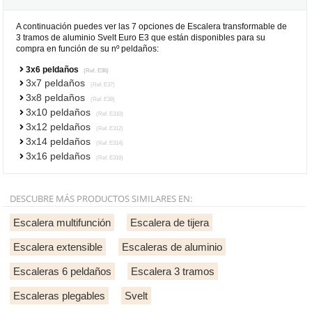
A continuación puedes ver las 7 opciones de Escalera transformable de
3 tramos de aluminio Svelt Euro E3 que están disponibles para su
compra en función de su nº peldaños:
3x6 peldaños
(Ref. E36)
3x7 peldaños
(Ref. E37)
3x8 peldaños
(Ref. E38)
3x10 peldaños
(Ref. E310)
3x12 peldaños
(Ref. E312)
3x14 peldaños
(Ref. E314)
3x16 peldaños
(Ref. E316)
DESCUBRE MÁS PRODUCTOS SIMILARES EN:
Escalera multifunción
Escalera de tijera
Escalera extensible
Escaleras de aluminio
Escaleras 6 peldaños
Escalera 3 tramos
Escaleras plegables
Svelt