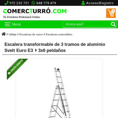
972 233 731
648 179 479
Acceso|Registro
0
Tu Ferretería Profesional Online
Menú
Utillaje
Escaleras de mano
Escaleras extensibles
Escalera transformable de 3 tramos de aluminio
Svelt Euro E3
3x6 peldaños