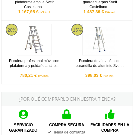
plataforma amplia Svelt
guardacuerpos Svelt
Castellana...
Castellana...
1.167,95 €
1.487,39 €
IVA incl.
IVA incl.
Escalera profesional móvil con plataforma y peldaño ancho Svelt V
Escalera de almacén con barandill
20%
15%
Escalera profesional móvil con
Escalera de almacén con
plataforma y peldaño ancho...
barandilla de aluminio Svelt...
780,21 €
398,03 €
IVA incl.
IVA incl.
¿POR QUÉ COMPRARLO EN NUESTRA TIENDA?
SERVICIO
COMPRA SEGURA
FACILIDADES EN LA
GARANTIZADO
COMPRA
Tienda de confianza