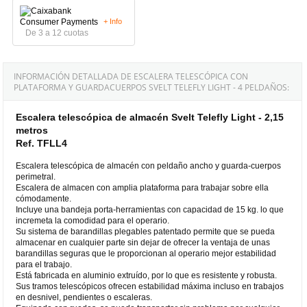
+ Info
De 3 a 12 cuotas
INFORMACIÓN DETALLADA DE ESCALERA TELESCÓPICA CON
PLATAFORMA Y GUARDACUERPOS SVELT TELEFLY LIGHT - 4 PELDAÑOS:
Escalera telescópica de almacén Svelt Telefly Light - 2,15
metros
Ref. TFLL4
Escalera telescópica de almacén con peldaño ancho y guarda-cuerpos
perimetral.
Escalera de almacen con amplia plataforma para trabajar sobre ella
cómodamente.
Incluye una bandeja porta-herramientas con capacidad de 15 kg. lo que
incremeta la comodidad para el operario.
Su sistema de barandillas plegables patentado permite que se pueda
almacenar en cualquier parte sin dejar de ofrecer la ventaja de unas
barandillas seguras que le proporcionan al operario mejor estabilidad
para el trabajo.
Está fabricada en aluminio extruído, por lo que es resistente y robusta.
Sus tramos telescópicos ofrecen estabilidad máxima incluso en trabajos
en desnivel, pendientes o escaleras.