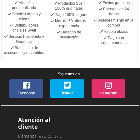
Atención
Envíos gratuitos
Productos Svelt
personalizada
100% originales
Entregas en 24
Servicio rápido y
horas
Pago 100% seguro
eficaz
Asesoramiento en la
Más de 60 años de
Distribuidores
compra
experiencia
oficiales Svelt
Pago a plazos
Derecho de
Servicio Post-venta y
devolución
Pago con
Garantías
criptomonedas
Suministro de
accesorios y recambios
Síguenos en...
Facebook
Twitter
Instagram
Atención al
cliente
Llámanos: 972 23 37 31