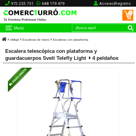
972 233 731
648 179 479
Acceso|Registro
0
Tu Ferretería Profesional Online
Menú
Utillaje
Escaleras de mano
Escaleras con plataforma
Escalera telescópica con plataforma y
guardacuerpos Svelt Telefly Light
4 peldaños