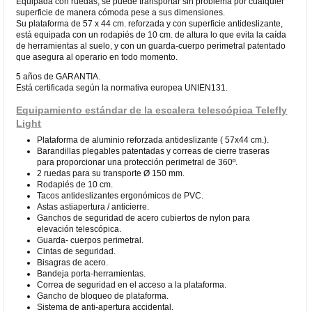
Equipada con ruedas, se puede transportar sin problema por cualquier
superficie de manera cómoda pese a sus dimensiones.
Su plataforma de 57 x 44 cm. reforzada y con superficie antideslizante,
está equipada con un rodapiés de 10 cm. de altura lo que evita la caída
de herramientas al suelo, y con un guarda-cuerpo perimetral patentado
que asegura al operario en todo momento.
5 años de GARANTIA.
Está certificada según la normativa europea UNIEN131.
Equipamiento estándar de la escalera telescópica Telefly
Light
Plataforma de aluminio reforzada antideslizante ( 57x44 cm.).
Barandillas plegables patentadas y correas de cierre traseras
para proporcionar una protección perimetral de 360º.
2 ruedas para su transporte Ø 150 mm.
Rodapiés de 10 cm.
Tacos antideslizantes ergonómicos de PVC.
Astas astiapertura / anticierre.
Ganchos de seguridad de acero cubiertos de nylon para
elevación telescópica.
Guarda- cuerpos perimetral.
Cintas de seguridad.
Bisagras de acero.
Bandeja porta-herramientas.
Correa de seguridad en el acceso a la plataforma.
Gancho de bloqueo de plataforma.
Sistema de anti-apertura accidental.