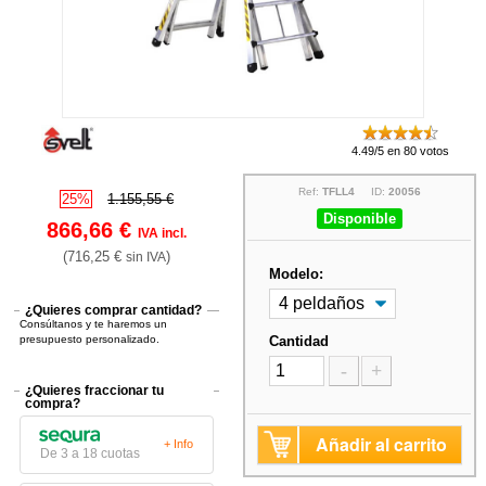
4.49/5 en 80 votos
Ref:
TFLL4
ID:
20056
25%
1.155,55 €
Disponible
866,66 €
IVA incl.
(716,25 €
)
sin IVA
Modelo:
¿Quieres comprar cantidad?
Consúltanos y te haremos un
presupuesto personalizado.
Cantidad
-
+
¿Quieres fraccionar tu
compra?
Añadir al carrito
+ Info
De 3 a 18 cuotas