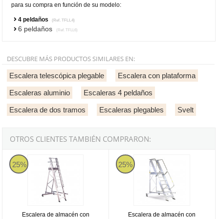
para su compra en función de su modelo:
4 peldaños
(Ref. TFLL4)
6 peldaños
(Ref. TFLL6)
DESCUBRE MÁS PRODUCTOS SIMILARES EN:
Escalera telescópica plegable
Escalera con plataforma
Escaleras aluminio
Escaleras 4 peldaños
Escalera de dos tramos
Escaleras plegables
Svelt
OTROS CLIENTES TAMBIÉN COMPRARON:
Escalera de almacén con plataforma amplia Svelt Castellana - 4 pe
Escalera de almacén con guardacu
25%
25%
Escalera de almacén con
Escalera de almacén con