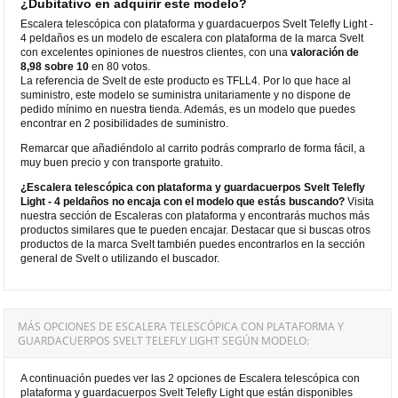
¿Dubitativo en adquirir este modelo?
Escalera telescópica con plataforma y guardacuerpos Svelt Telefly Light -
4 peldaños es un modelo de escalera con plataforma de la marca Svelt
con excelentes opiniones de nuestros clientes, con una
valoración de
8,98 sobre 10
en 80 votos.
La referencia de Svelt de este producto es TFLL4. Por lo que hace al
suministro, este modelo se suministra unitariamente y no dispone de
pedido mínimo en nuestra tienda. Además, es un modelo que puedes
encontrar en 2 posibilidades de suministro.
Remarcar que añadiéndolo al carrito podrás comprarlo de forma fácil, a
muy buen precio y con transporte gratuito.
¿Escalera telescópica con plataforma y guardacuerpos Svelt Telefly
Light - 4 peldaños no encaja con el modelo que estás buscando?
Visita
nuestra sección de Escaleras con plataforma y encontrarás muchos más
productos similares que te pueden encajar. Destacar que si buscas otros
productos de la marca Svelt también puedes encontrarlos en la sección
general de Svelt o utilizando el buscador.
MÁS OPCIONES DE ESCALERA TELESCÓPICA CON PLATAFORMA Y
GUARDACUERPOS SVELT TELEFLY LIGHT SEGÚN MODELO:
A continuación puedes ver las 2 opciones de Escalera telescópica con
plataforma y guardacuerpos Svelt Telefly Light que están disponibles