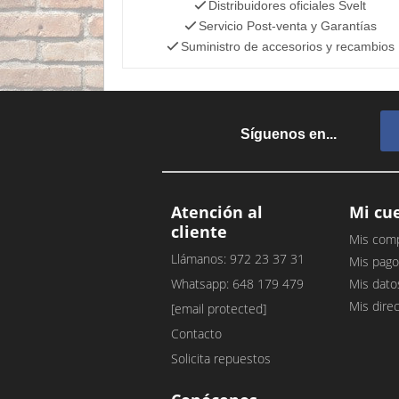
Distribuidores oficiales Svelt
Servicio Post-venta y Garantías
Suministro de accesorios y recambios
Síguenos en...
Atención al
Mi cu
cliente
Mis com
Llámanos: 972 23 37 31
Mis pago
Whatsapp: 648 179 479
Mis dato
Mis dire
[email protected]
Contacto
Solicita repuestos