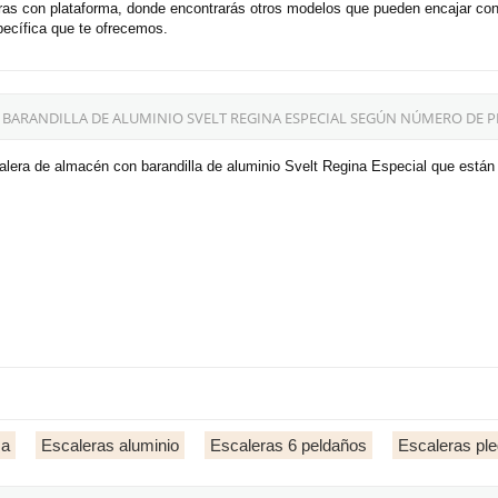
eras con plataforma, donde encontrarás otros modelos que pueden encajar co
pecífica que te ofrecemos.
BARANDILLA DE ALUMINIO SVELT REGINA ESPECIAL SEGÚN NÚMERO DE 
alera de almacén con barandilla de aluminio Svelt Regina Especial que están
ma
Escaleras aluminio
Escaleras 6 peldaños
Escaleras pl