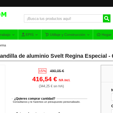
rabajo
EPIS
Utillaje y Construcción
Hogar
forma
ndilla de aluminio Svelt Regina Especial -
15%
490,05 €
416,54 €
IVA incl.
(344,25 €
)
sin IVA
¿Quieres comprar cantidad?
Consúltanos y te haremos un presupuesto personalizado.