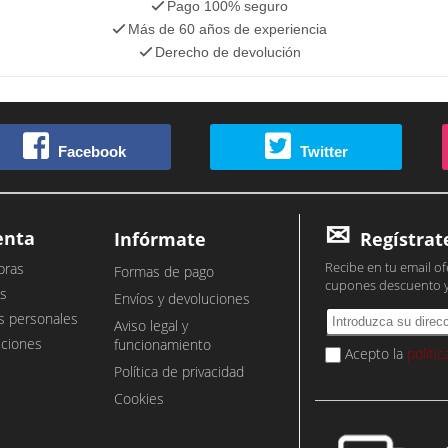
Pago 100% seguro
Más de 60 años de experiencia
Derecho de devolución
Facebook
Twitter
enta
Infórmate
Regístrat
Recibe en tu email of
pras
Formas de pago
cupones descuento 
s
Envíos y devoluciones
s personales
Aviso legal y
cciones
funcionamiento
Acepto la
políti
Política de privacidad
Cookies