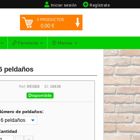
Iniciar sesión
Regístrate
0
PRODUCTOS
0,00
€
Ferretería
Marcas
 6 peldaños
Ref:
REGE6
ID:
16636
Disponible
Número de peldaños:
Cantidad
-
+