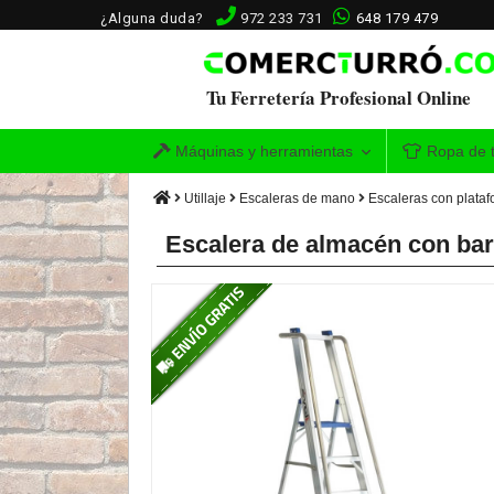
¿Alguna duda?
972 233 731
648 179 479
Tu Ferretería Profesional Online
Máquinas y herramientas
Ropa de t
Utillaje
Escaleras de mano
Escaleras con plata
Escalera de almacén con bara