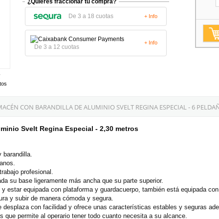
¿Quieres fraccionar tu compra?
De 3 a 18 cuotas
+ Info
+ Info
De 3 a 12 cuotas
tos
ACÉN CON BARANDILLA DE ALUMINIO SVELT REGINA ESPECIAL - 6 PELDA
minio Svelt Regina Especial - 2,30 metros
 barandilla.
anos.
rabajo profesional.
ada su base ligeramente más ancha que su parte superior.
y estar equipada con plataforma y guardacuerpo, también está equipada con 
ltura y subir de manera cómoda y segura.
e desplaza con facilidad y ofrece unas características estables y seguras a
 que permite al operario tener todo cuanto necesita a su alcance.