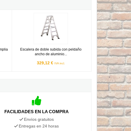
s
a amplia Svelt Castellana - 4 peldaños
Escalera de doble subida con peldaño ancho de aluminio Svelt
mplia
Escalera de doble subida con peldaño
ancho de aluminio...
329,12 €
IVA incl.
FACILIDADES EN LA COMPRA
Envíos gratuitos
Entregas en 24 horas