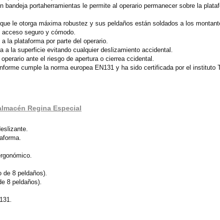
 bandeja portaherramientas le permite al operario permanecer sobre la plat
 que le otorga máxima robustez y sus peldaños están soldados a los montante
n acceso seguro y cómodo.
a la plataforma por parte del operario.
a a la superficie evitando cualquier deslizamiento accidental.
perario ante el riesgo de apertura o cierrea ccidental.
forme cumple la norma europea EN131 y ha sido certificada por el instituto
 almacén Regina Especial
eslizante.
taforma.
ergonómico.
o de 8 peldaños).
de 8 peldaños).
131.