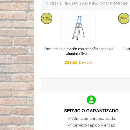
OTROS CLIENTES TAMBIÉN COMPRARON:
Escalera de almacén con peldaño ancho de alum
Escale
10%
25%
Escalera de almacén con peldaño ancho de
Esc
aluminio Svelt...
239,58 €
IVA incl.
SERVICIO GARANTIZADO
Atención personalizada
Servicio rápido y eficaz