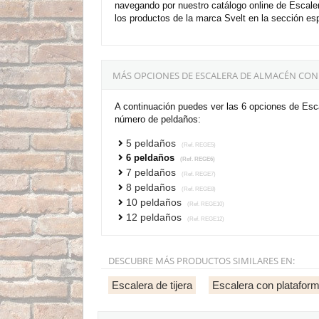
navegando por nuestro catálogo online de Escal
los productos de la marca Svelt en la sección es
MÁS OPCIONES DE ESCALERA DE ALMACÉN CON 
A continuación puedes ver las 6 opciones de Esc
número de peldaños:
5 peldaños
(Ref. REGE5)
6 peldaños
(Ref. REGE6)
7 peldaños
(Ref. REGE7)
8 peldaños
(Ref. REGE8)
10 peldaños
(Ref. REGE10)
12 peldaños
(Ref. REGE12)
DESCUBRE MÁS PRODUCTOS SIMILARES EN:
Escalera de tijera
Escalera con platafor