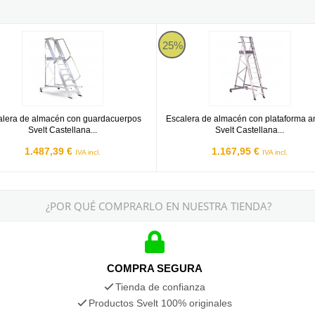
inio Svelt Regina - 5 peldaños
ra de almacén con guardacuerpos Svelt Castellana Maxi - 4 peldaño
Escalera de almacén con plataform
25%
alera de almacén con guardacuerpos
Escalera de almacén con plataforma a
Svelt Castellana...
Svelt Castellana...
1.487,39 €
1.167,95 €
IVA incl.
IVA incl.
¿POR QUÉ COMPRARLO EN NUESTRA TIENDA?
COMPRA SEGURA
Tienda de confianza
Productos Svelt 100% originales