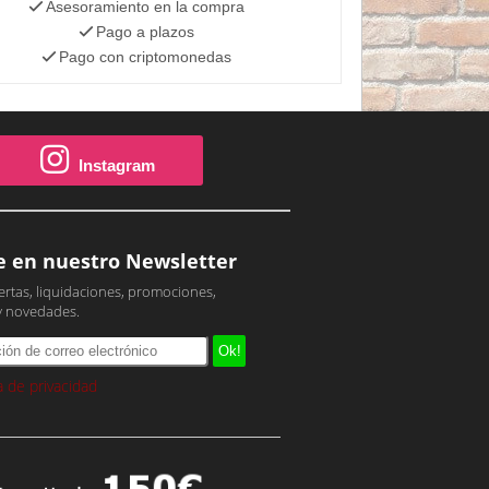
Asesoramiento en la compra
Pago a plazos
Pago con criptomonedas
Instagram
e en nuestro Newsletter
ertas, liquidaciones, promociones,
y novedades.
ca de privacidad