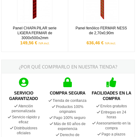
Panel CHAPA PILAR serie
Panel fenólico FERMAR NESS
LIGERA FERMAR de
de 2,70x0,90m
3000x500x2mm
149,56 €
636,46 €
IVA incl.
IVA incl.
¿POR QUÉ COMPRARLO EN NUESTRA TIENDA?
SERVICIO
COMPRA SEGURA
FACILIDADES EN LA
GARANTIZADO
COMPRA
Tienda de confianza
Atención
Envíos gratuitos
Productos 100%
personalizada
originales
Entregas en 24
Servicio rápido y
horas
Pago 100% seguro
eficaz
Asesoramiento en la
Más de 60 años de
Distribuidores
compra
experiencia
oficiales
Pago a plazos
Derecho de