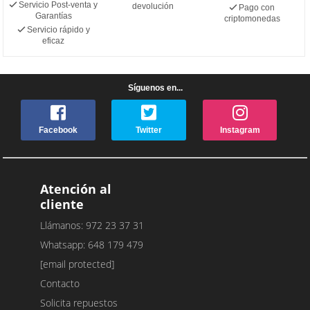
Servicio Post-venta y
devolución
Pago con
Garantías
criptomonedas
Servicio rápido y
eficaz
Síguenos en...
Facebook
Twitter
Instagram
Atención al
cliente
Llámanos: 972 23 37 31
Whatsapp: 648 179 479
[email protected]
Contacto
Solicita repuestos