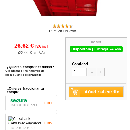
4.57/5 en 179 votos
ID:
589
26,62 €
IVA incl.
Disponible | Entrega 24/48h
(22,00 €
)
sin IVA
Cantidad
¿Quieres comprar cantidad?
Consúltanos y te haremos un
-
+
presupuesto personalizado.
¿Quieres fraccionar tu
Añadir al carrito
compra?
+ Info
De 3 a 18 cuotas
+ Info
De 3 a 12 cuotas