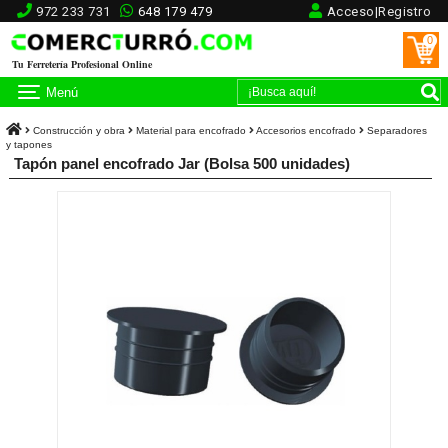
972 233 731
648 179 479
Acceso|Registro
0
Tu Ferretería Profesional Online
Menú
Construcción y obra
Material para encofrado
Accesorios encofrado
Separadores
y tapones
Tapón panel encofrado Jar (Bolsa 500 unidades)