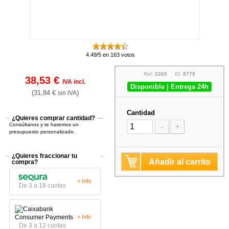
4.49/5 en 163 votos
Ref:
2265
ID:
8779
38,53 €
IVA incl.
Disponible | Entrega 24h
(31,84 €
)
sin IVA
Cantidad
¿Quieres comprar cantidad?
Consúltanos y te haremos un
-
+
presupuesto personalizado.
¿Quieres fraccionar tu
Añadir al carrito
compra?
+ Info
De 3 a 18 cuotas
+ Info
De 3 a 12 cuotas