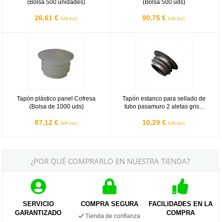
(Bolsa 500 unidades)
(Bolsa 500 uds)
26,61 €
90,75 €
IVA incl.
IVA incl.
Tapón plástico panel Cofresa (Bolsa de 1000 uds)
Tapón estanco para sellado de tub
Tapón plástico panel Cofresa
Tapón estanco para sellado de
(Bolsa de 1000 uds)
tubo pasamuro 2 aletas gris...
87,12 €
10,29 €
IVA incl.
IVA incl.
¿POR QUÉ COMPRARLO EN NUESTRA TIENDA?
SERVICIO
COMPRA SEGURA
FACILIDADES EN LA
GARANTIZADO
COMPRA
Tienda de confianza