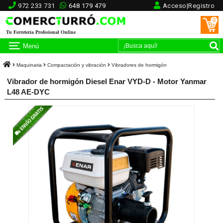
972 233 731
648 179 479
Acceso|Registro
0
Tu Ferretería Profesional Online
Menú
Maquinaria
Compactación y vibración
Vibradores de hormigón
Vibrador de hormigón Diesel Enar VYD-D - Motor Yanmar
L48 AE-DYC