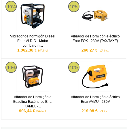
Vibrador de hormigón Diesel Enar VLD-D - Motor Lombardini 15LD
Vibrador de Hormigón eléctrico 
10%
10%
Vibrador de hormigón Diesel
Vibrador de Hormigón eléctrico
Enar VLD-D - Motor
Enar FOX - 230V (TAX/TAXE)
Lombardini...
1.962,38 €
260,27 €
IVA incl.
IVA incl.
Vibrador de Hormigón a Gasolina Excéntrico Enar KAMEL - Motor
Vibrador de Hormigón eléctrico E
10%
10%
Vibrador de Hormigón a
Vibrador de Hormigón eléctrico
Gasolina Excéntrico Enar
Enar AVMU - 230V
KAMEL -...
996,44 €
219,98 €
IVA incl.
IVA incl.