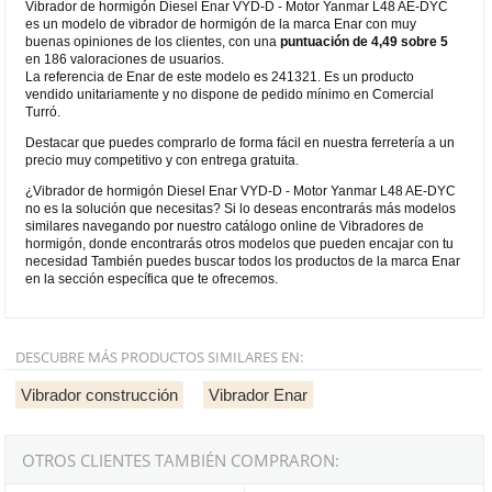
Vibrador de hormigón Diesel Enar VYD-D - Motor Yanmar L48 AE-DYC
es un modelo de vibrador de hormigón de la marca Enar con muy
buenas opiniones de los clientes, con una
puntuación de 4,49 sobre 5
en 186 valoraciones de usuarios.
La referencia de Enar de este modelo es 241321. Es un producto
vendido unitariamente y no dispone de pedido mínimo en Comercial
Turró.
Destacar que puedes comprarlo de forma fácil en nuestra ferretería a un
precio muy competitivo y con entrega gratuita.
¿Vibrador de hormigón Diesel Enar VYD-D - Motor Yanmar L48 AE-DYC
no es la solución que necesitas? Si lo deseas encontrarás más modelos
similares navegando por nuestro catálogo online de Vibradores de
hormigón, donde encontrarás otros modelos que pueden encajar con tu
necesidad También puedes buscar todos los productos de la marca Enar
en la sección específica que te ofrecemos.
DESCUBRE MÁS PRODUCTOS SIMILARES EN:
Vibrador construcción
Vibrador Enar
OTROS CLIENTES TAMBIÉN COMPRARON: