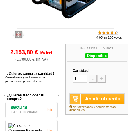
4.49/5 en 186 votos
Ref:
241321
ID:
9076
2.153,80 €
IVA incl.
Disponible
(1.780,00 €
)
sin IVA
Cantidad
¿Quieres comprar cantidad?
Consúltanos y te haremos un
-
+
presupuesto personalizado.
¿Quieres fraccionar tu
Añadir al carrito
compra?
Ver accesorios y complementos
+ Info
disponibles
De 3 a 18 cuotas
+ Info