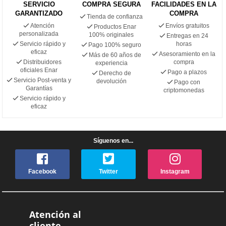
SERVICIO
COMPRA SEGURA
FACILIDADES EN LA
GARANTIZADO
COMPRA
Tienda de confianza
Atención
Envíos gratuitos
Productos Enar
personalizada
100% originales
Entregas en 24
Servicio rápido y
horas
Pago 100% seguro
eficaz
Asesoramiento en la
Más de 60 años de
Distribuidores
compra
experiencia
oficiales Enar
Pago a plazos
Derecho de
Servicio Post-venta y
devolución
Pago con
Garantías
criptomonedas
Servicio rápido y
eficaz
Síguenos en...
Facebook
Twitter
Instagram
Atención al
cliente