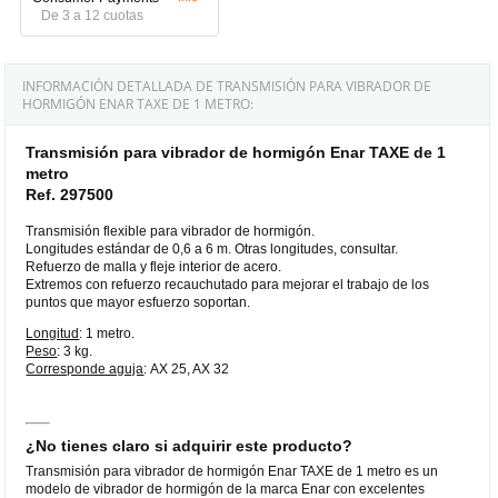
De 3 a 12 cuotas
INFORMACIÓN DETALLADA DE TRANSMISIÓN PARA VIBRADOR DE
HORMIGÓN ENAR TAXE DE 1 METRO:
Transmisión para vibrador de hormigón Enar TAXE de 1
metro
Ref. 297500
Transmisión flexible para vibrador de hormigón.
Longitudes estándar de 0,6 a 6 m. Otras longitudes, consultar.
Refuerzo de malla y fleje interior de acero.
Extremos con refuerzo recauchutado para mejorar el trabajo de los
puntos que mayor esfuerzo soportan.
Longitud
: 1 metro.
Peso
: 3 kg.
Corresponde aguja
: AX 25, AX 32
¿No tienes claro si adquirir este producto?
Transmisión para vibrador de hormigón Enar TAXE de 1 metro es un
modelo de vibrador de hormigón de la marca Enar con excelentes