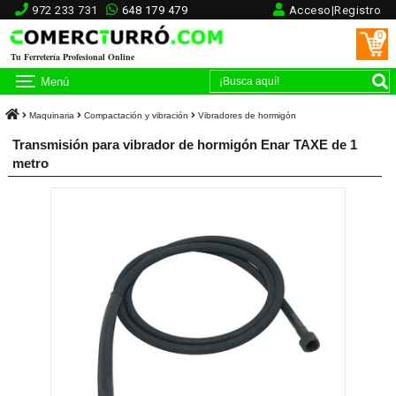
972 233 731
648 179 479
Acceso|Registro
0
Tu Ferretería Profesional Online
Menú
Maquinaria
Compactación y vibración
Vibradores de hormigón
Transmisión para vibrador de hormigón Enar TAXE de 1
metro