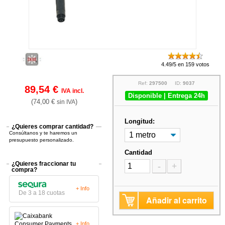
4.49/5 en 159 votos
Ref:
297500
ID:
9037
89,54 €
IVA incl.
Disponible | Entrega 24h
(74,00 €
)
sin IVA
Longitud:
¿Quieres comprar cantidad?
Consúltanos y te haremos un
presupuesto personalizado.
Cantidad
¿Quieres fraccionar tu
-
+
compra?
+ Info
De 3 a 18 cuotas
Añadir al carrito
+ Info