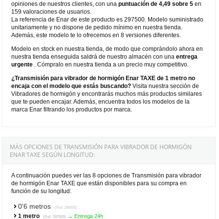
opiniones de nuestros clientes, con una
puntuación de 4,49 sobre 5
en
159 valoraciones de usuarios.
La referencia de Enar de este producto es 297500. Modelo suministrado
unitariamente y no dispone de pedido mínimo en nuestra tienda.
Además, este modelo te lo ofrecemos en 8 versiones diferentes.
Modelo en stock en nuestra tienda, de modo que comprándolo ahora en
nuestra tienda enseguida saldrá de nuestro almacén con una
entrega
urgente
. Cómpralo en nuestra tienda a un precio muy competitivo.
¿Transmisión para vibrador de hormigón Enar TAXE de 1 metro no
encaja con el modelo que estás buscando?
Visita nuestra sección de
Vibradores de hormigón y encontrarás muchos más productos similares
que te pueden encajar. Además, encuentra todos los modelos de la
marca Enar filtrando los productos por marca.
MÁS OPCIONES DE TRANSMISIÓN PARA VIBRADOR DE HORMIGÓN
ENAR TAXE SEGÚN LONGITUD:
A continuación puedes ver las 8 opciones de Transmisión para vibrador
de hormigón Enar TAXE que están disponibles para su compra en
función de su longitud:
0'6 metros
(Ref. 298500)
1 metro
→ Entrega 24h
(Ref. 297500)