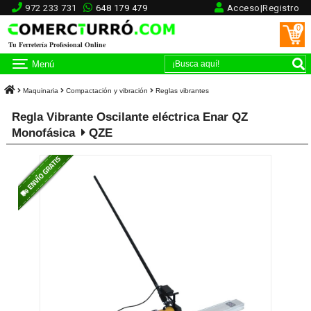
972 233 731
648 179 479
Acceso|Registro
0
Tu Ferretería Profesional Online
Menú
Maquinaria
Compactación y vibración
Reglas vibrantes
Regla Vibrante Oscilante eléctrica Enar QZ
Monofásica
QZE