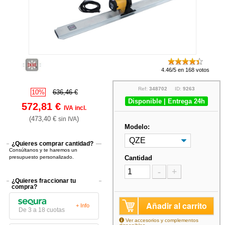
4.46/5 en 168 votos
Ref:
348702
ID:
9263
10%
636,46 €
Disponible | Entrega 24h
572,81 €
IVA incl.
(473,40 €
)
sin IVA
Modelo:
¿Quieres comprar cantidad?
Consúltanos y te haremos un
presupuesto personalizado.
Cantidad
-
+
¿Quieres fraccionar tu
compra?
Añadir al carrito
+ Info
De 3 a 18 cuotas
Ver accesorios y complementos