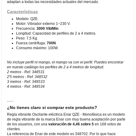
adaptan a todas las necesidades actuales del mercado.
Características
Modelo: QZE.
Motor: Vibrador externo 1~230 V.
Frecuencia:
3000 Vib/Min
.
Longitud: Capacidad de perfiles de 2 a 4 metros.
Peso: 7,5 Kg.
Fuerza centrífuga:
700N
.
Consumo máximo: 100W.
No incluye perfil ni mango, el mango va con el perfil. Puedes encontrar
en nuesto catálogo los perfiles de 2 a 4 metros de longitud.
2 metros - Ref. 348531
2'5 metros - Ref. 348532
3 metros - Ref. 348533
4 metros - Ref. 348534
¿No tienes claro si comprar este producto?
Regla vibrante Oscilante eléctrica Enar QZE - Monofásica es un modelo
de regla vibrante de la marca Enar con muy buena aceptación por parte
de los usuarios, con una
valoración de 4,46 sobre 5
en 168 votos de
clientes.
La referencia de Enar de este modelo es 348702. Por lo que hace