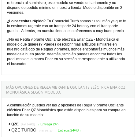
referencia al suministro, este modelo se vende unitariamente y no
dispone de pedido mínimo en nuestra tienda. Modelo disponible en 2
versiones.
¿Lo necesitas rápido?
En Comercial Turró somos tu solución ya que te
lo enviamos urgente con un transporte 24 horas y con el transporte
gratuito. Además, en nuestra tienda te lo ofrecemos a muy buen precio.
¿No es Regla vibrante Oscilante eléctrica Enar QZE - Monofásica el
modelo que quieres? Puedes descubrir más artículos similares en
nuestro catálogo de Reglas vibrantes, donde encontrarás muchos más
modelos a buen precio. Además, también puedes encontrar todos los
productos de la marca Enar en su sección correspondiente o utilizando
el buscador.
MÁS OPCIONES DE REGLA VIBRANTE OSCILANTE ELÉCTRICA ENAR QZ
MONOFÁSICA SEGÚN MODELO:
A continuación puedes ver las 2 opciones de Regla Vibrante Oscilante
eléctrica Enar QZ Monofásica que están disponibles para su compra en
función de su modelo:
QZE
→ Entrega 24h
(Ref. 348702)
QZE TURBO
→ Entrega 24/48h
(Ref. 348711)