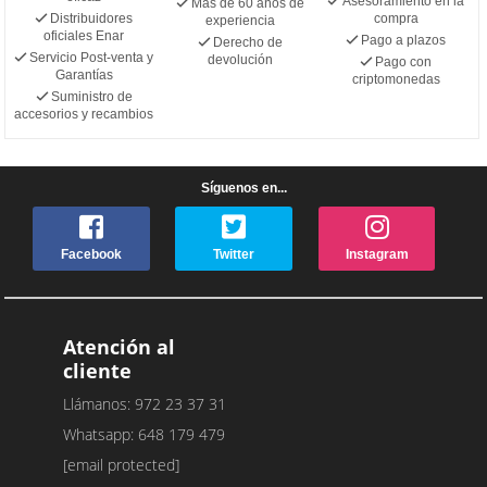
Asesoramiento en la
Más de 60 años de
Distribuidores
compra
experiencia
oficiales Enar
Pago a plazos
Derecho de
Servicio Post-venta y
devolución
Pago con
Garantías
criptomonedas
Suministro de
accesorios y recambios
Síguenos en...
Facebook
Twitter
Instagram
Atención al
cliente
Llámanos: 972 23 37 31
Whatsapp: 648 179 479
[email protected]