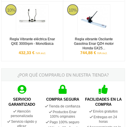
Regla Vibrante eléctrica Enar QXE 3000rpm - Monofásica
Regla vibrante Oscilante Gasoli
10%
10%
Regla Vibrante eléctrica Enar
Regla vibrante Oscilante
QXE 3000rpm - Monofásica
Gasolina Enar QZH motor
Honda GX25...
432,33 €
744,88 €
IVA incl.
IVA incl.
¿POR QUÉ COMPRARLO EN NUESTRA TIENDA?
SERVICIO
COMPRA SEGURA
FACILIDADES EN LA
GARANTIZADO
COMPRA
Tienda de confianza
Atención
Envíos gratuitos
Productos Enar
personalizada
100% originales
Entregas en 24
Servicio rápido y
horas
Pago 100% seguro
eficaz