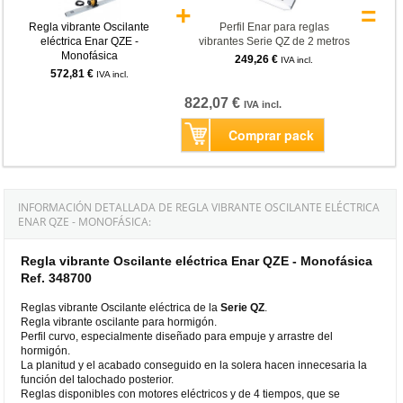
+
=
Regla vibrante Oscilante
Perfil Enar para reglas
eléctrica Enar QZE -
vibrantes Serie QZ de 2 metros
Monofásica
249,26 €
IVA incl.
572,81 €
IVA incl.
822,07 €
IVA incl.
Comprar pack
INFORMACIÓN DETALLADA DE REGLA VIBRANTE OSCILANTE ELÉCTRICA
ENAR QZE - MONOFÁSICA:
Regla vibrante Oscilante eléctrica Enar QZE - Monofásica
Ref. 348700
Reglas vibrante Oscilante eléctrica de la
Serie QZ
.
Regla vibrante oscilante para hormigón.
Perfil curvo, especialmente diseñado para empuje y arrastre del
hormigón.
La planitud y el acabado conseguido en la solera hacen innecesaria la
función del talochado posterior.
Reglas disponibles con motores eléctricos y de 4 tiempos, que se