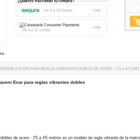
¿Quieres fraccionar tu compra?
De 3 a 18 cuotas
+ Info
+ Info
De 3 a 12 cuotas
tos
NSIBLE ENAR PARA REGLAS VIBRANTES DOBLES DE ACERO - 2'5 A 4'5 MET
e acero Enar para reglas vibrantes dobles
s dobles de acero - 2'5 a 4'5 metros es un modelo de regla vibrante de la ma