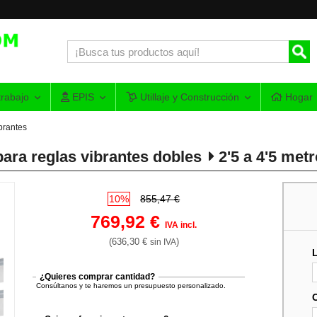
rabajo
EPIS
Utillaje y Construcción
Hogar
brantes
para reglas vibrantes dobles
2'5 a 4'5 metr
10%
855,47 €
769,92 €
IVA incl.
(636,30 €
)
sin IVA
¿Quieres comprar cantidad?
Consúltanos y te haremos un presupuesto personalizado.