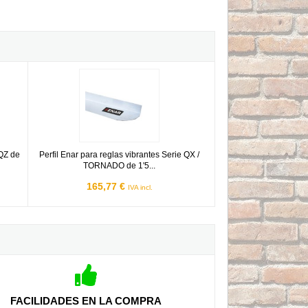
Serie QZ de 2 metros
Perfil Enar para reglas vibrantes Serie QX / TORNADO de 1'5
 QZ de
Perfil Enar para reglas vibrantes Serie QX /
TORNADO de 1'5...
165,77 €
IVA incl.
FACILIDADES EN LA COMPRA