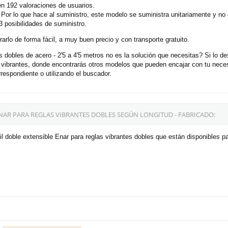
n 192 valoraciones de usuarios.
Por lo que hace al suministro, este modelo se suministra unitariamente y n
posibilidades de suministro.
rlo de forma fácil, a muy buen precio y con transporte gratuito.
es dobles de acero - 2'5 a 4'5 metros no es la solución que necesitas? Si lo
s vibrantes, donde encontrarás otros modelos que pueden encajar con tu nec
respondiente o utilizando el buscador.
NAR PARA REGLAS VIBRANTES DOBLES SEGÚN LONGITUD - FABRICADO:
l doble extensible Enar para reglas vibrantes dobles que están disponibles p