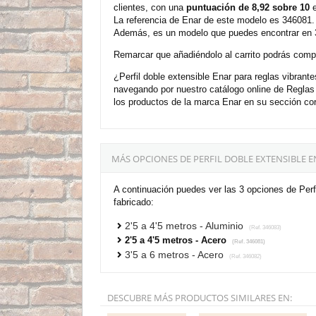
clientes, con una
puntuación de 8,92 sobre 10
e
La referencia de Enar de este modelo es 346081. 
Además, es un modelo que puedes encontrar en 3 
Remarcar que añadiéndolo al carrito podrás compra
¿Perfil doble extensible Enar para reglas vibrant
navegando por nuestro catálogo online de Regla
los productos de la marca Enar en su sección cor
MÁS OPCIONES DE PERFIL DOBLE EXTENSIBLE E
A continuación puedes ver las 3 opciones de Perfi
fabricado:
2'5 a 4'5 metros - Aluminio
(Ref. 346083)
2'5 a 4'5 metros - Acero
(Ref. 346081)
3'5 a 6 metros - Acero
(Ref. 346082)
DESCUBRE MÁS PRODUCTOS SIMILARES EN: