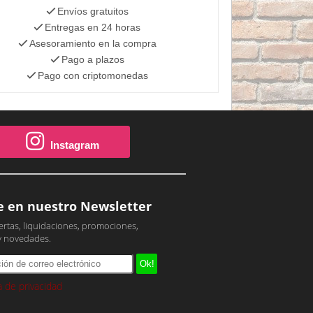
Envíos gratuitos
Entregas en 24 horas
Asesoramiento en la compra
Pago a plazos
Pago con criptomonedas
Instagram
e en nuestro Newsletter
ertas, liquidaciones, promociones,
y novedades.
ca de privacidad