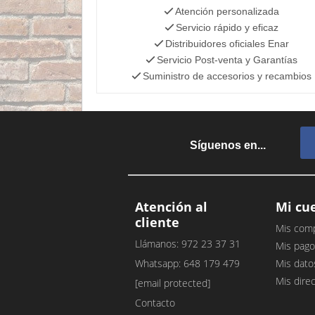
Atención personalizada
Servicio rápido y eficaz
Distribuidores oficiales Enar
Servicio Post-venta y Garantías
Suministro de accesorios y recambios
Síguenos en...
Atención al
Mi cu
cliente
Mis com
Llámanos: 972 23 37 31
Mis pago
Whatsapp: 648 179 479
Mis dato
Mis dire
[email protected]
Contacto