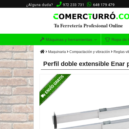
¿Alguna duda?
972 233 731
648 179 479
Tu Ferretería Profesional Online
Máquinas y herramientas
Ropa de t
Maquinaria
Compactación y vibración
Reglas vi
Perfil doble extensible Enar 