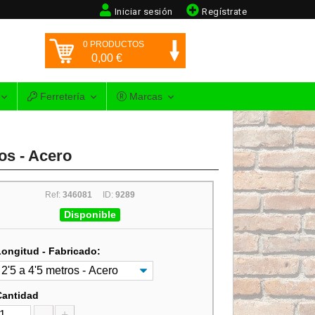
Iniciar sesión
Regístrate
0
PRODUCTOS
0,00
€
Ferretería
Marcas
os - Acero
Ref:
346081
ID:
9289
Disponible
Longitud - Fabricado:
Cantidad