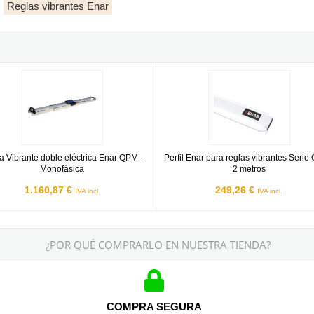
Reglas vibrantes Enar
motor Honda GX160
Vibrante doble eléctrica Enar QPM - Monofásica
Perfil Enar para reglas vibrantes 
a Vibrante doble eléctrica Enar QPM -
Perfil Enar para reglas vibrantes Serie
Monofásica
2 metros
1.160,87 €
249,26 €
IVA incl.
IVA incl.
¿POR QUÉ COMPRARLO EN NUESTRA TIENDA?
COMPRA SEGURA