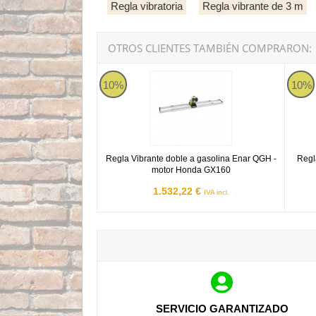
Regla vibratoria
Regla vibrante de 3 m
OTROS CLIENTES TAMBIÉN COMPRARON:
Regla Vibrante doble a gasolina Enar QGH - 
Regla 
10%
10%
Regla Vibrante doble a gasolina Enar QGH -
Regl
motor Honda GX160
1.532,22 €
IVA incl.
SERVICIO GARANTIZADO