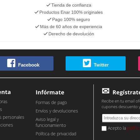
Tienda de confianza
Productos Enar 100% originales
Pago 100% seguro
Más de 60 años de experiencia
Derecho de devolución
Facebook
Twitter
enta
Infórmate
Regístrat
Recibe en tu email of
pras
Formas de pago
cupones descuento 
s
Envíos y devoluciones
s personales
Aviso legal y
cciones
funcionamiento
Acepto la
políti
Política de privacidad