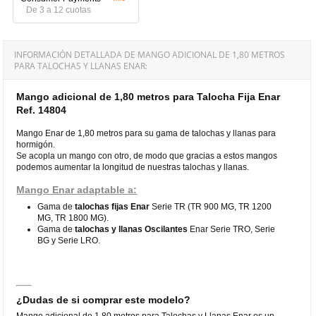
De 3 a 12 cuotas
INFORMACIÓN DETALLADA DE MANGO ADICIONAL DE 1,80 METROS
PARA TALOCHAS Y LLANAS ENAR:
Mango adicional de 1,80 metros para Talocha Fija Enar
Ref. 14804
Mango Enar de 1,80 metros para su gama de talochas y llanas para
hormigón.
Se acopla un mango con otro, de modo que gracias a estos mangos
podemos aumentar la longitud de nuestras talochas y llanas.
Mango Enar adaptable a:
Gama de
talochas fijas Enar
Serie TR (TR 900 MG, TR 1200
MG, TR 1800 MG).
Gama de
talochas y llanas Oscilantes
Enar Serie TRO, Serie
BG y Serie LRO.
¿Dudas de si comprar este modelo?
Mango adicional de 1,80 metros para Talochas y Llanas Enar es un