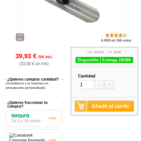
4.45/5 en 166 votos
Ref:
60164
ID:
9166
39,93 €
IVA incl.
Disponible | Entrega 24/48h
(33,00 €
)
sin IVA
Cantidad
¿Quieres comprar cantidad?
Consúltanos y te haremos un
-
+
presupuesto personalizado.
¿Quieres fraccionar tu
Añadir al carrito
compra?
+ Info
De 3 a 18 cuotas
+ Info