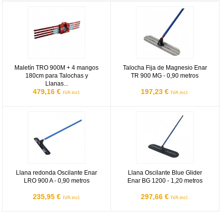
Maletín TRO 900M + 4 mangos 180cm para Talochas y Llanas Ena
Talocha Fija de Magnesio Enar TR
Maletín TRO 900M + 4 mangos
Talocha Fija de Magnesio Enar
180cm para Talochas y
TR 900 MG - 0,90 metros
Llanas...
479,16 €
197,23 €
IVA incl.
IVA incl.
Llana redonda Oscilante Enar LRO 900 A - 0,90 metros
Llana Oscilante Blue Glider Enar 
Llana redonda Oscilante Enar
Llana Oscilante Blue Glider
LRO 900 A - 0,90 metros
Enar BG 1200 - 1,20 metros
235,95 €
297,66 €
IVA incl.
IVA incl.