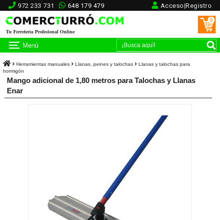
972 233 731
648 179 479
Acceso|Registro
0
Tu Ferretería Profesional Online
Menú
Herramientas manuales
Llanas, peines y talochas
Llanas y talochas para
hormigón
Mango adicional de 1,80 metros para Talochas y Llanas
Enar