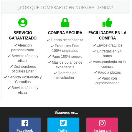
¿POR QUÉ COMPRARLO EN NUESTRA TIENDA?
SERVICIO
COMPRA SEGURA
FACILIDADES EN LA
GARANTIZADO
COMPRA
Tienda de confianza
Atención
Envíos gratuitos
Productos Enar
personalizada
100% originales
Entregas en 24
Servicio rápido y
horas
Pago 100% seguro
eficaz
Asesoramiento en la
Más de 60 años de
Distribuidores
compra
experiencia
oficiales Enar
Pago a plazos
Derecho de
Servicio Post-venta y
devolución
Pago con
Garantías
criptomonedas
Servicio rápido y
eficaz
Síguenos en...
Facebook
Twitter
Instagram