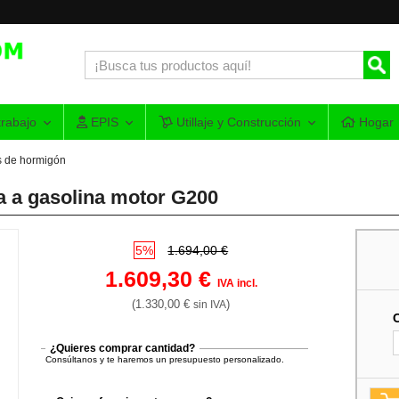
rabajo
EPIS
Utillaje y Construcción
Hogar
s de hormigón
a a gasolina motor G200
5%
1.694,00 €
1.609,30 €
IVA incl.
(1.330,00 €
)
sin IVA
¿Quieres comprar cantidad?
Consúltanos y te haremos un presupuesto personalizado.