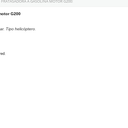
- FRATASADORA A GASOLINA MOTOR G200:
 motor G200
r. Tipo helicóptero.
red.