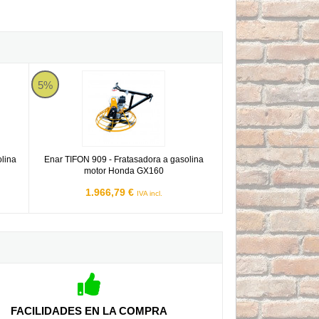
 gasolina motor Honda GX270
Enar TIFON 909 - Fratasadora a gasolina motor Honda GX16
5%
lina
Enar TIFON 909 - Fratasadora a gasolina
motor Honda GX160
1.966,79 €
IVA incl.
FACILIDADES EN LA COMPRA