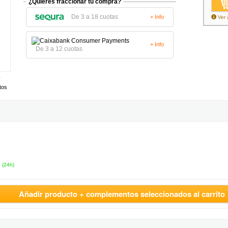
¿Quieres fraccionar tu compra?
De 3 a 18 cuotas
+ Info
Ver 
+ Info
De 3 a 12 cuotas
tos
(24h)
Añadir producto + complementos seleccionados al carrito