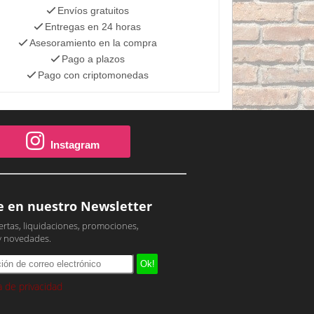
Envíos gratuitos
Entregas en 24 horas
Asesoramiento en la compra
Pago a plazos
Pago con criptomonedas
Instagram
e en nuestro Newsletter
ertas, liquidaciones, promociones,
y novedades.
ca de privacidad