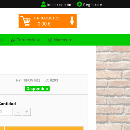
Iniciar sesión
Regístrate
0
PRODUCTOS
0,00
€
Ferretería
Marcas
Ref:
TIFON 602
ID:
9293
Disponible
Cantidad
-
+