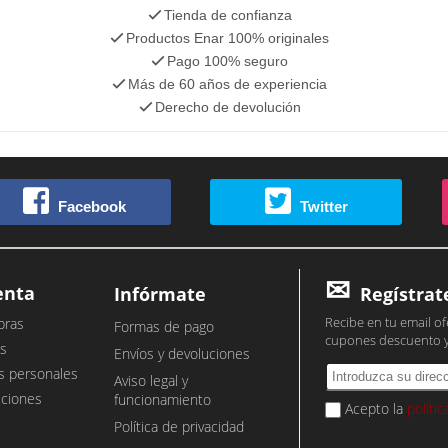
Tienda de confianza
Productos Enar 100% originales
Pago 100% seguro
Más de 60 años de experiencia
Derecho de devolución
Facebook
Twitter
enta
Infórmate
Regístrat
Recibe en tu email of
pras
Formas de pago
cupones descuento 
s
Envíos y devoluciones
s personales
Aviso legal y
cciones
funcionamiento
Acepto la
políti
Política de privacidad