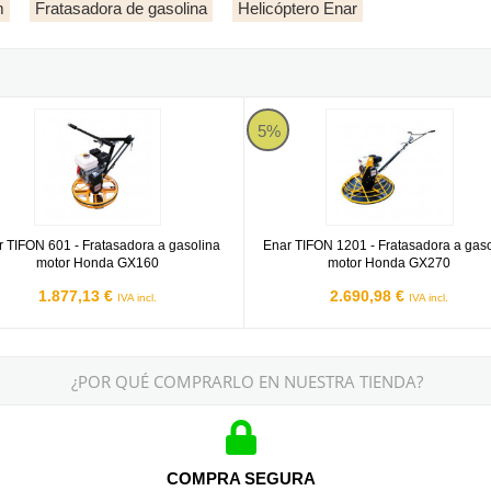
m
Fratasadora de gasolina
Helicóptero Enar
r G200
IFON 601 - Fratasadora a gasolina motor Honda GX160
Enar TIFON 1201 - Fratasadora a
5%
 TIFON 601 - Fratasadora a gasolina
Enar TIFON 1201 - Fratasadora a gaso
motor Honda GX160
motor Honda GX270
1.877,13 €
2.690,98 €
IVA incl.
IVA incl.
¿POR QUÉ COMPRARLO EN NUESTRA TIENDA?
COMPRA SEGURA