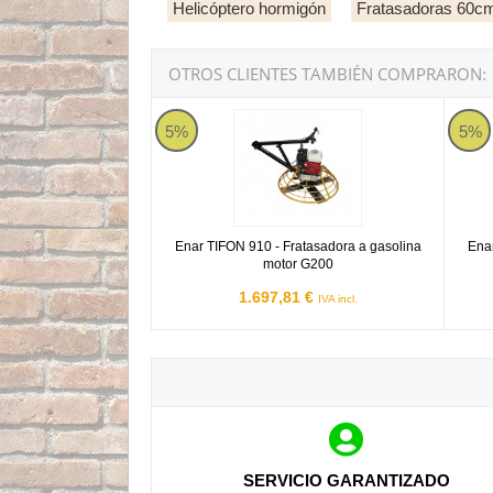
Helicóptero hormigón
Fratasadoras 60c
OTROS CLIENTES TAMBIÉN COMPRARON:
Enar TIFON 910 - Fratasadora a gasolina moto
Enar T
5%
5%
Enar TIFON 910 - Fratasadora a gasolina
Enar
motor G200
1.697,81 €
IVA incl.
SERVICIO GARANTIZADO