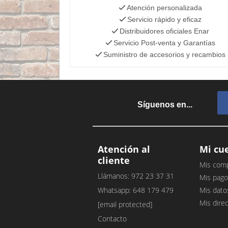
Atención personalizada
Servicio rápido y eficaz
Distribuidores oficiales Enar
Servicio Post-venta y Garantías
Suministro de accesorios y recambios
Síguenos en...
Atención al
Mi cu
cliente
Mis com
Llámanos: 972 23 37 31
Mis pago
Whatsapp: 648 179 479
Mis dato
Mis dire
[email protected]
Contacto