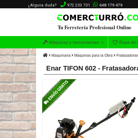
¿Alguna duda?
972 233 731
648 179 479
Tu Ferretería Profesional Online
Máquinas y herramientas
Ropa de t
Maquinaria
Máquinas para la Obra
Fratasadora
Enar TIFON 602 - Fratasador