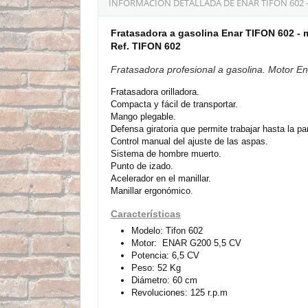
INFORMACIÓN DETALLADA DE ENAR TIFON 602 
Fratasadora a gasolina Enar TIFON 602 -
Ref. TIFON 602
Fratasadora profesional a gasolina. Motor Ena
Fratasadora orilladora.
Compacta y fácil de transportar.
Mango plegable.
Defensa giratoria que permite trabajar hasta la pa
Control manual del ajuste de las aspas.
Sistema de hombre muerto.
Punto de izado.
Acelerador en el manillar.
Manillar ergonómico.
Características
Modelo: Tifon 602
Motor: ENAR G200 5,5 CV
Potencia: 6,5 CV
Peso: 52 Kg
Diámetro: 60 cm
Revoluciones: 125 r.p.m