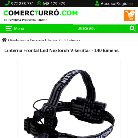
972 233 731
648 179 479
Acceso|Registro
0
Tu Ferretería Profesional Online
Menú
Productos de Ferretería
Iluminación
Linternas
Linterna Frontal Led Nextorch VikerStar - 140 lúmens