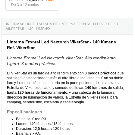
De 3 a 12 cuotas
INFORMACIÓN DETALLADA DE LINTERNA FRONTAL LED NEXTORCH
VIKERSTAR - 140 LÚMENS:
Linterna Frontal Led Nextorch VikerStar - 140 lúmens
Ref. VikerStar
Linterna Frontal Led Nextorch VikerStar. Alto rendimiento.
Ligero. 3 modos prácticos.
El Viker Star es un faro de alto rendimiento con
3 modos prácticos
que
satisfaga las necesidades más al aire libre e industriales. Con su doble
faro y la colocación de la batería en la parte posterior de la cabeza, la
Estrella de Viker es estable y cómodo de llevar.
140 lúmenes
de salida,
hasta 120 horas de funcionamiento
, y una cabeza de la lámpara
dirección de iluminación de varios, la Estrella de Viker es ideal para
camping, senderismo, escalada y espeleología.
Especificaciones
Bombilla: Cree R3.
Lumen: 140 lúmenes / 15 lúmenes.
Duración: 12,5 horas / 120 horas.
Batería: 3 x AA.