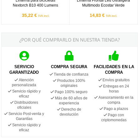
Linterna para bicicletas
Linterna Frontal Led Ultraligera
Nextorch B10 400 Lumens
Multimodo Ecostar Verde
35,22 €
14,83 €
IVA incl.
IVA incl.
¿POR QUÉ COMPRARLO EN NUESTRA TIENDA?
SERVICIO
COMPRA SEGURA
FACILIDADES EN LA
GARANTIZADO
COMPRA
Tienda de confianza
Atención
Envíos gratuitos
Productos 100%
personalizada
originales
Entregas en 24
Servicio rápido y
horas
Pago 100% seguro
eficaz
Asesoramiento en la
Más de 60 años de
Distribuidores
compra
experiencia
oficiales
Pago a plazos
Derecho de
Servicio Post-venta y
devolución
Pago con
Garantías
criptomonedas
Servicio rápido y
eficaz