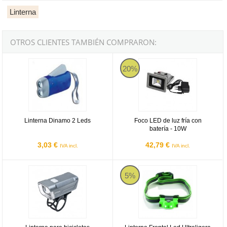
Linterna
OTROS CLIENTES TAMBIÉN COMPRARON:
Linterna Dinamo 2 Leds
Foco LED de luz fría con batería 
20%
Linterna Dinamo 2 Leds
Foco LED de luz fría con
batería - 10W
3,03 €
42,79 €
IVA incl.
IVA incl.
Linterna para bicicletas Nextorch B10 400 Lumens
Linterna Frontal Led Ultraligera M
5%