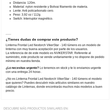
Distancia: 120m.
Material: nylon resistente y Bolivai filamento de materia.
Lente: Anti policarbonato cero.
Peso: 3,92 oz / 112g.
Switch: Interruptor magnético.
¿Tienes dudas de comprar este producto?
Linterna Frontal Led Nextorch VikerStar - 140 lúmens es un modelo de
linterna con muy buena aceptación por parte de los usuarios.
La referencia de de este modelo es NVIKERSTAR. Referente al
suministro, este producto se vende unitariamente y no dispone de pedido
mínimo en nuestra tienda.
¿Lo necesitas urgente?
Lo tenemos en stock y te lo enviamos urgente
con una entrega 24 horas .
¿No es Linterna Frontal Led Nextorch VikerStar - 140 lúmens el modelo
que quieres? Puedes descubrir más artículos similares en nuestro
catálogo de Linternas, donde encontrarás muchos más modelos a buen
precio.
DESCUBRE MÁS PRODUCTOS SIMILARES EN: