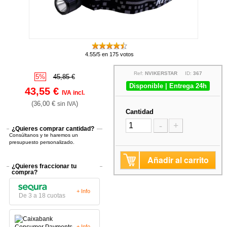
4.55/5 en 175 votos
Ref:
NVIKERSTAR
ID:
367
5%
45,85 €
Disponible | Entrega 24h
43,55 €
IVA incl.
(36,00 €
)
sin IVA
Cantidad
-
+
¿Quieres comprar cantidad?
Consúltanos y te haremos un
presupuesto personalizado.
Añadir al carrito
¿Quieres fraccionar tu
compra?
+ Info
De 3 a 18 cuotas
+ Info