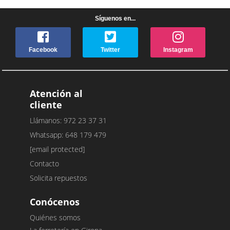
Síguenos en...
Facebook
Twitter
Instagram
Atención al
cliente
Llámanos: 972 23 37 31
Whatsapp: 648 179 479
[email protected]
Contacto
Solicita repuestos
Conócenos
Quiénes somos