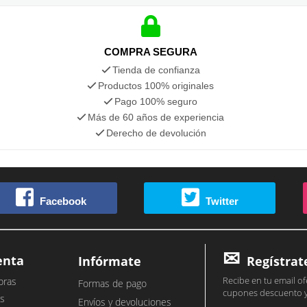
COMPRA SEGURA
Tienda de confianza
Productos 100% originales
Pago 100% seguro
Más de 60 años de experiencia
Derecho de devolución
Facebook
Twitter
enta
Infórmate
Regístrat
Recibe en tu email of
pras
Formas de pago
cupones descuento 
s
Envíos y devoluciones