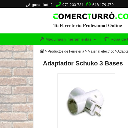
¿Alguna duda?
972 233 731
648 179 479
Tu Ferretería Profesional Online
Máquinas y herramientas
Ropa de t
Productos de Ferretería
Material eléctrico
Adapta
Adaptador Schuko 3 Bases