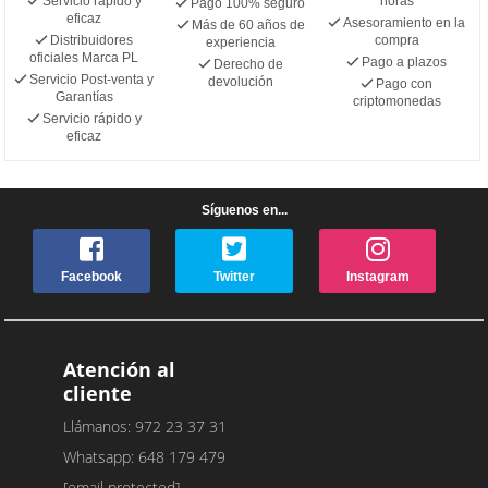
Servicio rápido y
horas
Pago 100% seguro
eficaz
Asesoramiento en la
Más de 60 años de
Distribuidores
compra
experiencia
oficiales Marca PL
Pago a plazos
Derecho de
Servicio Post-venta y
devolución
Pago con
Garantías
criptomonedas
Servicio rápido y
eficaz
Síguenos en...
Facebook
Twitter
Instagram
Atención al
cliente
Llámanos: 972 23 37 31
Whatsapp: 648 179 479
[email protected]