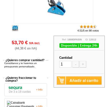
4.51/5 en 98 votos
Ref:
1888DFASIN
ID:
12012
53,70 €
IVA incl.
Disponible | Entrega 24h
(44,38 €
)
sin IVA
Cantidad
¿Quieres comprar cantidad?
Consúltanos y te haremos un
-
+
presupuesto personalizado.
¿Quieres fraccionar tu
Añadir al carrito
compra?
+ Info
De 3 a 18 cuotas
+ Info