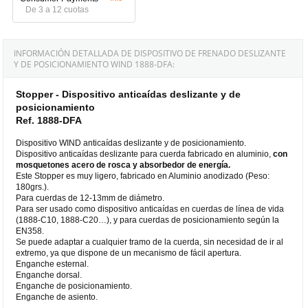
De 3 a 12 cuotas
INFORMACIÓN DETALLADA DE DISPOSITIVO DE FRENADO DESLIZANTE
Y DE POSICIONAMIENTO WIND 1888-DFA:
Stopper - Dispositivo anticaídas deslizante y de
posicionamiento
Ref. 1888-DFA
Dispositivo WIND anticaídas deslizante y de posicionamiento.
Dispositivo anticaídas deslizante para cuerda fabricado en aluminio,
con
mosquetones acero de rosca y absorbedor de energía.
Este Stopper es muy ligero, fabricado en Aluminio anodizado (Peso:
180grs.).
Para cuerdas de 12-13mm de diámetro.
Para ser usado como dispositivo anticaídas en cuerdas de línea de vida
(1888-C10, 1888-C20…), y para cuerdas de posicionamiento según la
EN358.
Se puede adaptar a cualquier tramo de la cuerda, sin necesidad de ir al
extremo, ya que dispone de un mecanismo de fácil apertura.
Enganche esternal.
Enganche dorsal.
Enganche de posicionamiento.
Enganche de asiento.