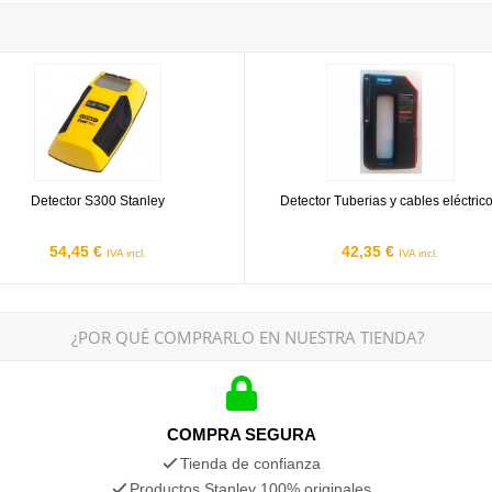
or S300 Stanley
Detector Tuberias y cables eléctri
Detector S300 Stanley
Detector Tuberias y cables eléctric
54,45 €
42,35 €
IVA incl.
IVA incl.
¿POR QUÉ COMPRARLO EN NUESTRA TIENDA?
COMPRA SEGURA
Tienda de confianza
Productos Stanley 100% originales