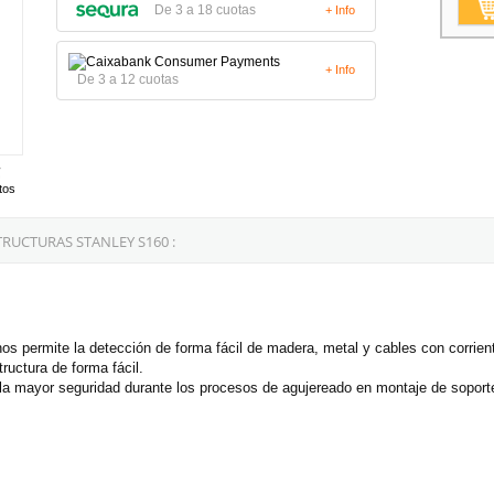
De 3 a 18 cuotas
+ Info
+ Info
De 3 a 12 cuotas
tos
RUCTURAS STANLEY S160 :
os permite la detección de forma fácil de madera, metal y cables con corrien
ructura de forma fácil.
sí la mayor seguridad durante los procesos de agujereado en montaje de soport