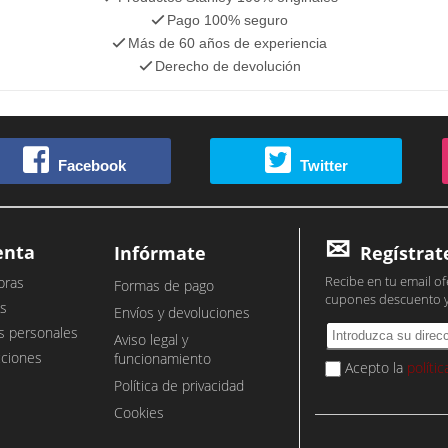
Pago 100% seguro
Más de 60 años de experiencia
Derecho de devolución
Facebook
Twitter
enta
Infórmate
Regístrat
Recibe en tu email of
pras
Formas de pago
cupones descuento 
s
Envíos y devoluciones
s personales
Aviso legal y
cciones
funcionamiento
Acepto la
políti
Política de privacidad
Cookies