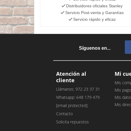
Distribuidores oficiales Stanley
Servicio Post-venta y Garantías
Servicio rápido y eficaz
Síguenos en...
Atención al
Mi cu
cliente
Mis com
Llámanos: 972 23 37 31
Mis pago
Whatsapp: 648 179 479
Mis dato
Mis dire
[email protected]
Contacto
Solicita repuestos