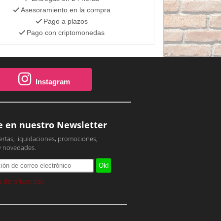
Asesoramiento en la compra
Pago a plazos
Pago con criptomonedas
Instagram
e en nuestro Newsletter
ertas, liquidaciones, promociones,
y novedades.
ca de privacidad