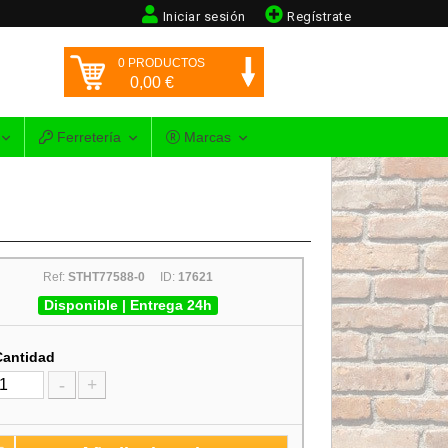
Iniciar sesión
Regístrate
0
PRODUCTOS
0,00
€
Ferretería
Marcas
Ref:
STHT77588-0
ID:
17621
Disponible | Entrega 24h
Cantidad
-
+