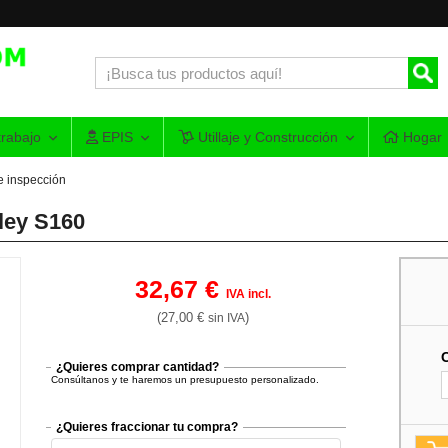
rabajo
EPIS
Utillaje y Construcción
Hogar
e inspección
ley S160
32,67 €
IVA incl.
(27,00 €
)
sin IVA
¿Quieres comprar cantidad?
Consúltanos y te haremos un presupuesto personalizado.
¿Quieres fraccionar tu compra?