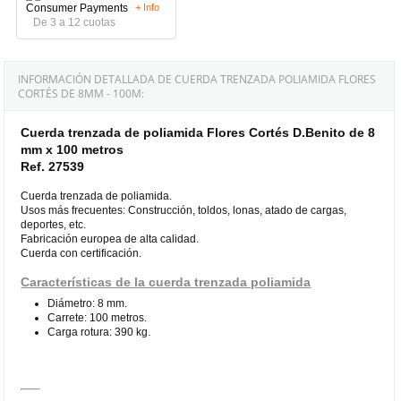
+ Info
De 3 a 12 cuotas
INFORMACIÓN DETALLADA DE CUERDA TRENZADA POLIAMIDA FLORES
CORTÉS DE 8MM - 100M:
Cuerda trenzada de poliamida Flores Cortés D.Benito de 8
mm x 100 metros
Ref. 27539
Cuerda trenzada de poliamida.
Usos más frecuentes: Construcción, toldos, lonas, atado de cargas,
deportes, etc.
Fabricación europea de alta calidad.
Cuerda con certificación.
Características de la cuerda trenzada poliamida
Diámetro: 8 mm.
Carrete: 100 metros.
Carga rotura: 390 kg.