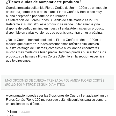
¿Tienes dudas de comprar este producto?
Cuerda trenzada poliamida Flores Cortés de 8mm - 100m es un modelo
de cuerda, cordel e hilo de la marca Flores Cortés D.Benito con muy
buena aceptación por parte de los usuarios.
La referencia de Flores Cortés D.Benito de este modelo es 27539.
Referente al suministro, este producto se vende unitariamente y no
dispone de pedido mínimo en nuestra tienda. Además, es un producto
disponible en varias versiones que podrás encontrar en esta página.
¿No es Cuerda trenzada poliamida Flores Cortés de 8mm - 100m el
modelo que quieres? Puedes descubrir más artículos similares en
nuestro catálogo de Cuerdas, cordeles e hilos, donde encontrarás
muchos más modelos a buen precio. También puedes buscar todos los
productos de la marca Flores Cortés D.Benito en la sección específica
que te ofrecemos.
MÁS OPCIONES DE CUERDA TRENZADA POLIAMIDA FLORES CORTÉS
(ROLLO 100 METROS) SEGÚN DIÁMETRO:
A continuación puedes ver las 3 opciones de Cuerda trenzada poliamida
Flores Cortés (Rollo 100 metros) que están disponibles para su compra
en función de su diámetro:
8mm
(Ref. 27539)