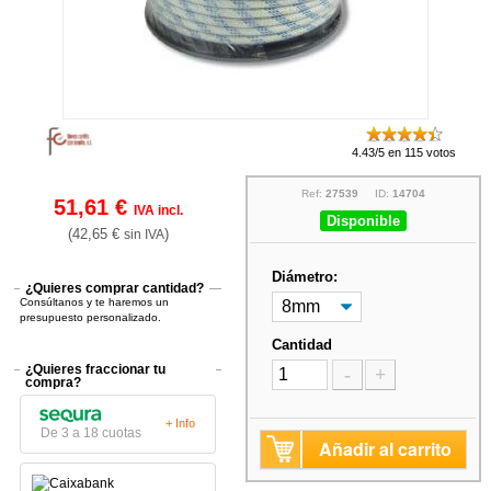
4.43/5 en 115 votos
Ref:
27539
ID:
14704
51,61 €
IVA incl.
Disponible
(42,65 €
)
sin IVA
Diámetro:
¿Quieres comprar cantidad?
Consúltanos y te haremos un
presupuesto personalizado.
Cantidad
¿Quieres fraccionar tu
-
+
compra?
+ Info
De 3 a 18 cuotas
Añadir al carrito