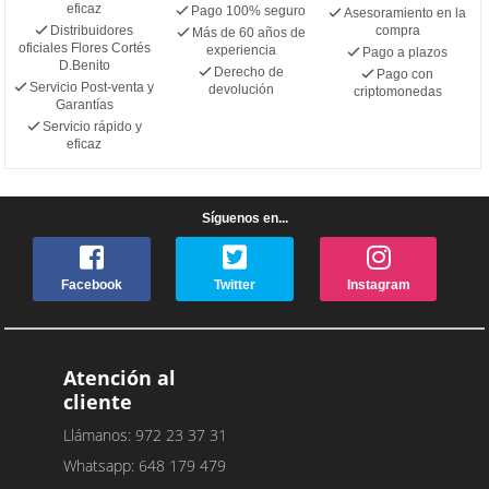
eficaz
Pago 100% seguro
Asesoramiento en la
Distribuidores
compra
Más de 60 años de
oficiales Flores Cortés
experiencia
Pago a plazos
D.Benito
Derecho de
Pago con
Servicio Post-venta y
devolución
criptomonedas
Garantías
Servicio rápido y
eficaz
Síguenos en...
Facebook
Twitter
Instagram
Atención al
cliente
Llámanos: 972 23 37 31
Whatsapp: 648 179 479