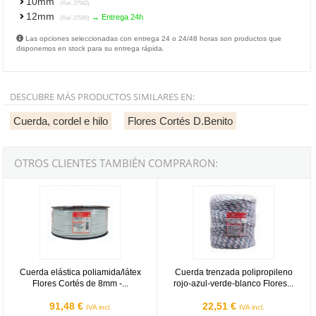
10mm
(Ref. 27542)
12mm
→ Entrega 24h
(Ref. 27545)
Las opciones seleccionadas con entrega 24 o 24/48 horas son productos que
disponemos en stock para su entrega rápida.
DESCUBRE MÁS PRODUCTOS SIMILARES EN:
Cuerda, cordel e hilo
Flores Cortés D.Benito
OTROS CLIENTES TAMBIÉN COMPRARON:
Cuerda elástica poliamida/látex Flores Cortés de 8mm - 100m
Cuerda trenzada polipropileno roj
Cuerda elástica poliamida/látex
Cuerda trenzada polipropileno
Flores Cortés de 8mm -...
rojo-azul-verde-blanco Flores...
91,48 €
22,51 €
IVA incl.
IVA incl.