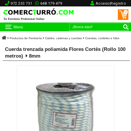
972 233 731
648 179 479
Acceso|Registro
0
Tu Ferretería Profesional Online
Menú
Productos de Ferretería
Cables, cadenas y cuerdas
Cuerdas, cordeles e hilos
Cuerda trenzada poliamida Flores Cortés (Rollo 100
metros)
8mm