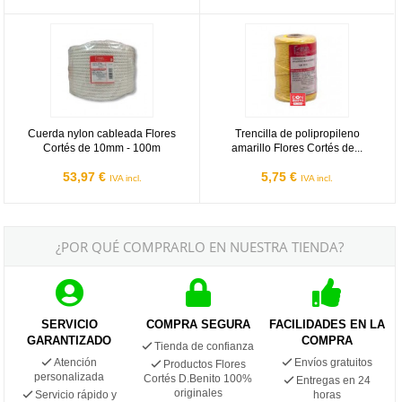
Cuerda nylon cableada Flores Cortés de 10mm - 100m
Trencilla de polipropileno amaril
Cuerda nylon cableada Flores
Trencilla de polipropileno
Cortés de 10mm - 100m
amarillo Flores Cortés de...
53,97 €
5,75 €
IVA incl.
IVA incl.
¿POR QUÉ COMPRARLO EN NUESTRA TIENDA?
SERVICIO
COMPRA SEGURA
FACILIDADES EN LA
GARANTIZADO
COMPRA
Tienda de confianza
Atención
Envíos gratuitos
Productos Flores
personalizada
Cortés D.Benito 100%
Entregas en 24
originales
Servicio rápido y
horas