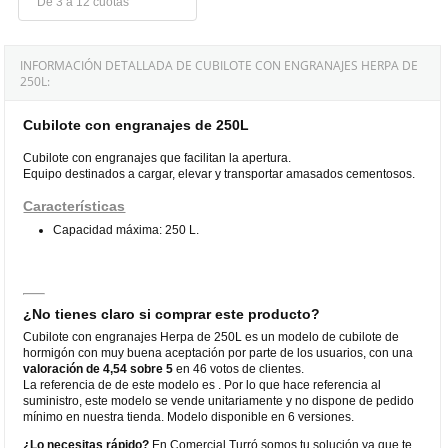
De 3 a 12 cuotas
INFORMACIÓN DETALLADA DE CUBILOTE CON ENGRANAJES HERPA DE
250L:
Cubilote con engranajes de 250L
Cubilote con engranajes que facilitan la apertura.
Equipo destinados a cargar, elevar y transportar amasados cementosos.
Características
Capacidad máxima: 250 L.
¿No tienes claro si comprar este producto?
Cubilote con engranajes Herpa de 250L es un modelo de cubilote de
hormigón con muy buena aceptación por parte de los usuarios, con una
valoración de 4,54 sobre 5
en 46 votos de clientes.
La referencia de de este modelo es . Por lo que hace referencia al
suministro, este modelo se vende unitariamente y no dispone de pedido
mínimo en nuestra tienda. Modelo disponible en 6 versiones.
¿Lo necesitas rápido?
En Comercial Turró somos tu solución ya que te