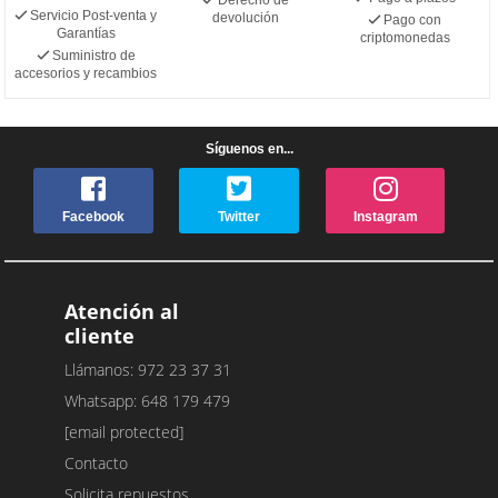
Servicio Post-venta y
devolución
Pago con
Garantías
criptomonedas
Suministro de
accesorios y recambios
Síguenos en...
Facebook
Twitter
Instagram
Atención al
cliente
Llámanos: 972 23 37 31
Whatsapp: 648 179 479
[email protected]
Contacto
Solicita repuestos