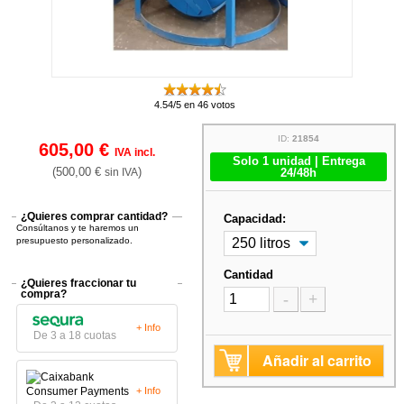
4.54/5 en 46 votos
ID:
21854
605,00 €
IVA incl.
Solo 1 unidad | Entrega
(500,00 €
)
sin IVA
24/48h
¿Quieres comprar cantidad?
Capacidad:
Consúltanos y te haremos un
presupuesto personalizado.
Cantidad
¿Quieres fraccionar tu
compra?
-
+
+ Info
De 3 a 18 cuotas
Añadir al carrito
+ Info