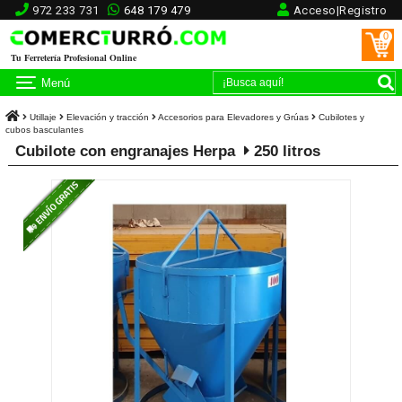
972 233 731
648 179 479
Acceso|Registro
0
Tu Ferretería Profesional Online
Menú
Utillaje
Elevación y tracción
Accesorios para Elevadores y Grúas
Cubilotes y
cubos basculantes
Cubilote con engranajes Herpa
250 litros