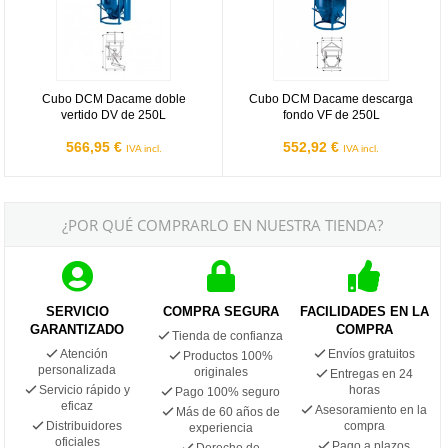
Cubo DCM Dacame doble
Cubo DCM Dacame descarga
vertido DV de 250L
fondo VF de 250L
566,95 €
552,92 €
IVA incl.
IVA incl.
¿POR QUÉ COMPRARLO EN NUESTRA TIENDA?
SERVICIO
COMPRA SEGURA
FACILIDADES EN LA
GARANTIZADO
COMPRA
Tienda de confianza
Atención
Envíos gratuitos
Productos 100%
personalizada
originales
Entregas en 24
Servicio rápido y
horas
Pago 100% seguro
eficaz
Asesoramiento en la
Más de 60 años de
Distribuidores
compra
experiencia
oficiales
Pago a plazos
Derecho de