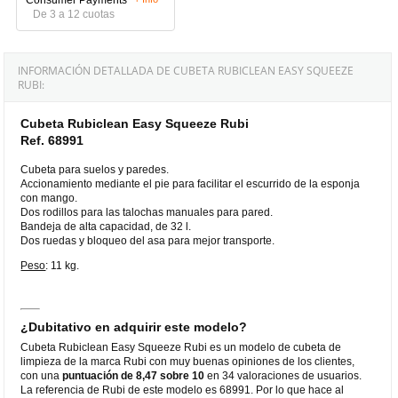
De 3 a 12 cuotas
INFORMACIÓN DETALLADA DE CUBETA RUBICLEAN EASY SQUEEZE
RUBI:
Cubeta Rubiclean Easy Squeeze Rubi
Ref. 68991
Cubeta para suelos y paredes.
Accionamiento mediante el pie para facilitar el escurrido de la esponja
con mango.
Dos rodillos para las talochas manuales para pared.
Bandeja de alta capacidad, de 32 l.
Dos ruedas y bloqueo del asa para mejor transporte.
Peso
: 11 kg.
¿Dubitativo en adquirir este modelo?
Cubeta Rubiclean Easy Squeeze Rubi es un modelo de cubeta de
limpieza de la marca Rubi con muy buenas opiniones de los clientes,
con una
puntuación de 8,47 sobre 10
en 34 valoraciones de usuarios.
La referencia de Rubi de este modelo es 68991. Por lo que hace al