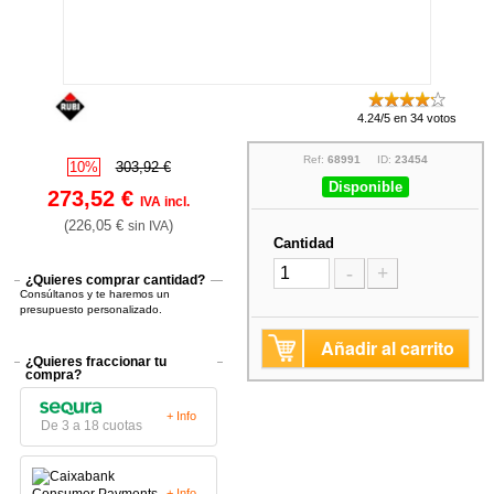
4.24/5 en 34 votos
Ref:
68991
ID:
23454
10%
303,92 €
Disponible
273,52 €
IVA incl.
(226,05 €
)
sin IVA
Cantidad
-
+
¿Quieres comprar cantidad?
Consúltanos y te haremos un
presupuesto personalizado.
Añadir al carrito
¿Quieres fraccionar tu
compra?
+ Info
De 3 a 18 cuotas
+ Info