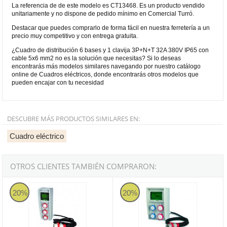
La referencia de de este modelo es CT13468. Es un producto vendido
unitariamente y no dispone de pedido mínimo en Comercial Turró.
Destacar que puedes comprarlo de forma fácil en nuestra ferretería a un
precio muy competitivo y con entrega gratuita.
¿Cuadro de distribución 6 bases y 1 clavija 3P+N+T 32A 380V IP65 con
cable 5x6 mm2 no es la solución que necesitas? Si lo deseas
encontrarás más modelos similares navegando por nuestro catálogo
online de Cuadros eléctricos, donde encontrarás otros modelos que
pueden encajar con tu necesidad
DESCUBRE MÁS PRODUCTOS SIMILARES EN:
Cuadro eléctrico
OTROS CLIENTES TAMBIÉN COMPRARON:
Cuadro de distribución 3 bases y 1 clavija 3P+T 16A 380V IP65 co
Cuadro de distribución 4 Bases (
20%
20%