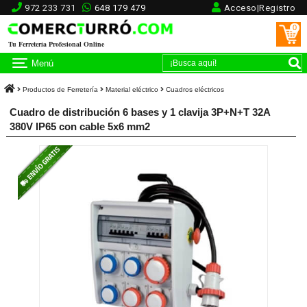
972 233 731
648 179 479
Acceso|Registro
0
Tu Ferretería Profesional Online
Menú
Productos de Ferretería
Material eléctrico
Cuadros eléctricos
Cuadro de distribución 6 bases y 1 clavija 3P+N+T 32A
380V IP65 con cable 5x6 mm2