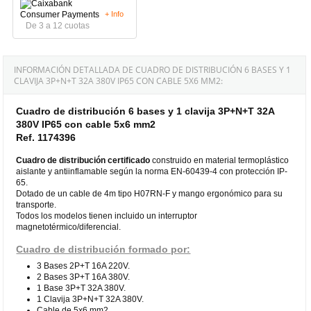
+ Info
De 3 a 12 cuotas
INFORMACIÓN DETALLADA DE CUADRO DE DISTRIBUCIÓN 6 BASES Y 1
CLAVIJA 3P+N+T 32A 380V IP65 CON CABLE 5X6 MM2:
Cuadro de distribución 6 bases y 1 clavija 3P+N+T 32A
380V IP65 con cable 5x6 mm2
Ref. 1174396
Cuadro de distribución certificado
construido en material termoplástico
aislante y antiinflamable según la norma EN-60439-4 con protección IP-
65.
Dotado de un cable de 4m tipo H07RN-F y mango ergonómico para su
transporte.
Todos los modelos tienen incluido un interruptor
magnetotérmico/diferencial.
Cuadro de distribución formado por:
3 Bases 2P+T 16A 220V.
2 Bases 3P+T 16A 380V.
1 Base 3P+T 32A 380V.
1 Clavija 3P+N+T 32A 380V.
Cable de 5x6 mm2.