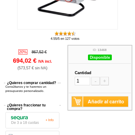
4.55/5 en 127 votos
ID:
13468
20%
867,52 €
Disponible
694,02 €
IVA incl.
(573,57 €
)
sin IVA
Cantidad
-
+
¿Quieres comprar cantidad?
Consúltanos y te haremos un
presupuesto personalizado.
Añadir al carrito
¿Quieres fraccionar tu
compra?
+ Info
De 3 a 18 cuotas