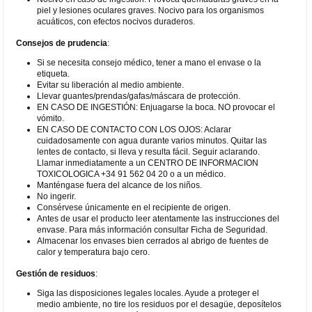
piel y lesiones oculares graves. Nocivo para los organismos
acuáticos, con efectos nocivos duraderos.
Consejos de prudencia
:
Si se necesita consejo médico, tener a mano el envase o la
etiqueta.
Evitar su liberación al medio ambiente.
Llevar guantes/prendas/gafas/máscara de protección.
EN CASO DE INGESTIÓN: Enjuagarse la boca. NO provocar el
vómito.
EN CASO DE CONTACTO CON LOS OJOS: Aclarar
cuidadosamente con agua durante varios minutos. Quitar las
lentes de contacto, si lleva y resulta fácil. Seguir aclarando.
Llamar inmediatamente a un CENTRO DE INFORMACION
TOXICOLOGICA +34 91 562 04 20 o a un médico.
Manténgase fuera del alcance de los niños.
No ingerir.
Consérvese únicamente en el recipiente de origen.
Antes de usar el producto leer atentamente las instrucciones del
envase. Para más información consultar Ficha de Seguridad.
Almacenar los envases bien cerrados al abrigo de fuentes de
calor y temperatura bajo cero.
Gestión de residuos
:
Siga las disposiciones legales locales. Ayude a proteger el
medio ambiente, no tire los residuos por el desagüe, deposítelos