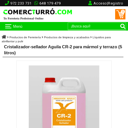
972 233 731
648 179 479
Acceso|Registro
0
Tu Ferretería Profesional Online
Menú
Productos de Ferretería
Productos de limpieza y acabados
Líquidos para
abrillantar y pulir
Cristalizador-sellador Aguila CR-2 para mármol y terrazo (5
litros)