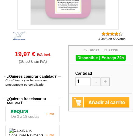
4.34/5 en 56 votos
Ref:
00523
ID:
21938
19,97 €
IVA incl.
Disponible | Entrega 24h
(16,50 €
)
sin IVA
Cantidad
¿Quieres comprar cantidad?
Consúltanos y te haremos un
-
+
presupuesto personalizado.
¿Quieres fraccionar tu
Añadir al carrito
compra?
+ Info
De 3 a 18 cuotas
+ Info