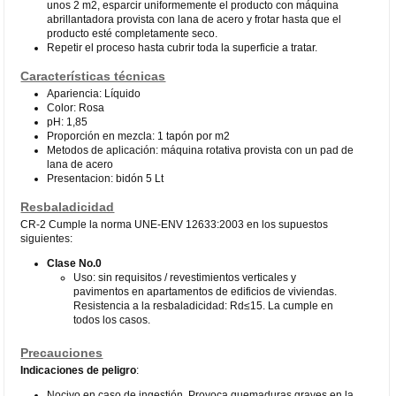
unos 2 m2, esparcir uniformemente el producto con máquina
abrillantadora provista con lana de acero y frotar hasta que el
producto esté completamente seco.
Repetir el proceso hasta cubrir toda la superficie a tratar.
Características técnicas
Apariencia: Líquido
Color: Rosa
pH: 1,85
Proporción en mezcla: 1 tapón por m2
Metodos de aplicación: máquina rotativa provista con un pad de
lana de acero
Presentacion: bidón 5 Lt
Resbaladicidad
CR-2 Cumple la norma UNE-ENV 12633:2003 en los supuestos
siguientes:
Clase No.0
Uso: sin requisitos / revestimientos verticales y
pavimentos en apartamentos de edificios de viviendas.
Resistencia a la resbaladicidad: Rd≤15. La cumple en
todos los casos.
Precauciones
Indicaciones de peligro
:
Nocivo en caso de ingestión. Provoca quemaduras graves en la