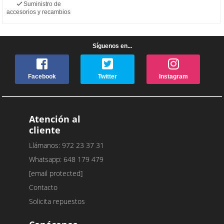
Suministro de
accesorios y recambios
Síguenos en...
Facebook
Twitter
Instagram
Atención al
cliente
Llámanos: 972 23 37 31
Whatsapp: 648 179 479
[email protected]
Contacto
Solicita repuestos