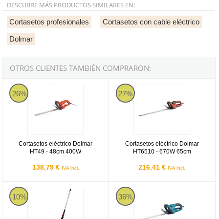
DESCUBRE MÁS PRODUCTOS SIMILARES EN:
Cortasetos profesionales
Cortasetos con cable eléctrico
Dolmar
OTROS CLIENTES TAMBIÉN COMPRARON:
Cortasetos eléctrico Dolmar HT49 - 48cm 400W
Cortasetos eléctrico Dolmar HT6
26%
27%
Cortasetos eléctrico Dolmar
Cortasetos eléctrico Dolmar
HT49 - 48cm 400W
HT6510 - 670W 65cm
138,79 €
216,41 €
IVA incl.
IVA incl.
Cortasetos para sistema multifunción Dolmar/Makita
Makita UH5570 - Cortasetos eléct
10%
36%