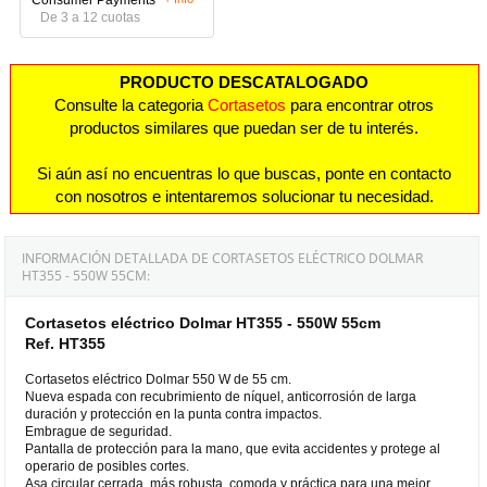
De 3 a 12 cuotas
PRODUCTO DESCATALOGADO
Consulte la categoria
Cortasetos
para encontrar otros
productos similares que puedan ser de tu interés.
Si aún así no encuentras lo que buscas, ponte en contacto
con nosotros e intentaremos solucionar tu necesidad.
INFORMACIÓN DETALLADA DE CORTASETOS ELÉCTRICO DOLMAR
HT355 - 550W 55CM:
Cortasetos eléctrico Dolmar HT355 - 550W 55cm
Ref. HT355
Cortasetos eléctrico Dolmar 550 W de 55 cm.
Nueva espada con recubrimiento de níquel, anticorrosión de larga
duración y protección en la punta contra impactos.
Embrague de seguridad.
Pantalla de protección para la mano, que evita accidentes y protege al
operario de posibles cortes.
Asa circular cerrada, más robusta, comoda y práctica para una mejor