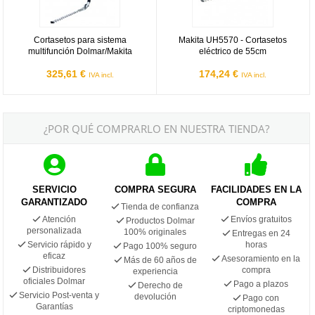
Cortasetos para sistema
Makita UH5570 - Cortasetos
multifunción Dolmar/Makita
eléctrico de 55cm
325,61 €
174,24 €
IVA incl.
IVA incl.
¿POR QUÉ COMPRARLO EN NUESTRA TIENDA?
SERVICIO
COMPRA SEGURA
FACILIDADES EN LA
GARANTIZADO
COMPRA
Tienda de confianza
Atención
Envíos gratuitos
Productos Dolmar
personalizada
100% originales
Entregas en 24
Servicio rápido y
horas
Pago 100% seguro
eficaz
Asesoramiento en la
Más de 60 años de
Distribuidores
compra
experiencia
oficiales Dolmar
Pago a plazos
Derecho de
Servicio Post-venta y
devolución
Pago con
Garantías
criptomonedas