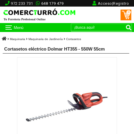
972 233 731
648 179 479
Acceso|Registro
0
Tu Ferretería Profesional Online
Menú
Maquinaria
Maquinaria de Jardinería
Cortasetos
Cortasetos eléctrico Dolmar HT355 - 550W 55cm