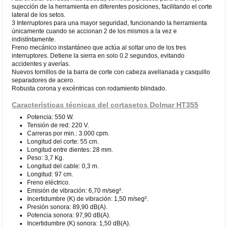
sujección de la herramienta en diferentes posiciones, facilitando el corte
lateral de los setos.
3 Interruptores para una mayor seguridad, funcionando la herramienta
únicamente cuando se accionan 2 de los mismos a la vez e
indistíntamente.
Freno mecánico instantáneo que actúa al soltar uno de los tres
interruptores. Detiene la sierra en solo 0.2 segundos, evitando
accidentes y averías.
Nuevos tornillos de la barra de corte con cabeza avellanada y casquillo
separadores de acero.
Robusta corona y excéntricas con rodamiento blindado.
Características técnicas del cortasetos Dolmar HT355
Potencia: 550 W.
Tensión de red: 220 V.
Carreras por min.: 3.000 cpm.
Longitud del corte: 55 cm.
Longitud entre dientes: 28 mm.
Peso: 3,7 Kg.
Longitud del cable: 0,3 m.
Longitud: 97 cm.
Freno eléctrico.
Emisión de vibración: 6,70 m/seg².
Incertidumbre (K) de vibración: 1,50 m/seg².
Presión sonora: 89,90 dB(A).
Potencia sonora: 97,90 dB(A).
Incertidumbre (K) sonora: 1,50 dB(A).