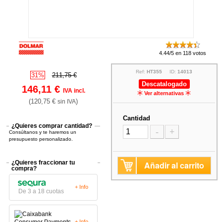
4.44/5 en 118 votos
Ref:
HT355
ID:
14013
31%
211,75 €
Descatalogado
146,11 €
IVA incl.
Ver alternativas
(120,75 €
)
sin IVA
Cantidad
¿Quieres comprar cantidad?
-
+
Consúltanos y te haremos un
presupuesto personalizado.
¿Quieres fraccionar tu
Añadir al carrito
compra?
+ Info
De 3 a 18 cuotas
+ Info