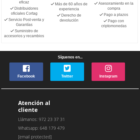
eficaz
Asesoramiento en la
Más de 60 años de
Distribuidores
compra
experiencia
oficiales Cortag
Pago a plazos
Derecho de
Servicio Post-venta y
devolución
Pago con
Garantías
criptomonedas
Suministro de
accesorios y recambios
Síguenos en...
Facebook
Twitter
Instagram
Atención al
cliente
Llámanos: 972 23 37 31
Whatsapp: 648 179 479
[email protected]