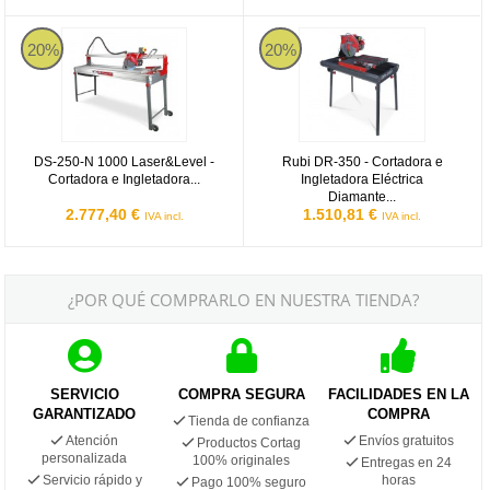
DS-250-N 1000 Laser&Level - Cortadora e Ingletadora Eléctrica D
Rubi DR-350 - Cortadora e Inglet
20%
20%
DS-250-N 1000 Laser&Level -
Rubi DR-350 - Cortadora e
Cortadora e Ingletadora...
Ingletadora Eléctrica
Diamante...
2.777,40 €
1.510,81 €
IVA incl.
IVA incl.
¿POR QUÉ COMPRARLO EN NUESTRA TIENDA?
SERVICIO
COMPRA SEGURA
FACILIDADES EN LA
GARANTIZADO
COMPRA
Tienda de confianza
Atención
Envíos gratuitos
Productos Cortag
personalizada
100% originales
Entregas en 24
Servicio rápido y
horas
Pago 100% seguro