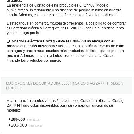
usuarios.
La referencia de Cortag de este producto es CT17768. Modelo
suministrado unitariamente y no dispone de pedido mínimo en nuestra
tienda. Además, este modelo te lo ofrecemos en 2 versiones diferentes.
Destacar que en comercturro.com te ofrecemos la posibilidad de comprar
tu Cortadora eléctrica Cortag ZAPP FIT 200-650 con un buen descuento
y con entrega gratis.
¿Cortadora eléctrica Cortag ZAPP FIT 200-650 no encaja con el
modelo que estás buscando?
Visita nuestra sección de Mesas de corte
con agua y encontrarás muchos más productos similares que te pueden
encajar. Además, encuentra todos los modelos de la marca Cortag
filtrando los productos por marca.
MÁS OPCIONES DE CORTADORA ELÉCTRICA CORTAG ZAPP FIT SEGÚN
MODELO:
A continuación puedes ver las 2 opciones de Cortadora eléctrica Cortag
ZAPP FIT que están disponibles para su compra en función de su
modelo:
200-650
(Ref. 60318)
200-900
(Ref. 61975)