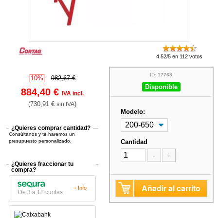
4.52/5 en 112 votos
ID:
17768
10%
982,67 €
Disponible
884,40 €
IVA incl.
(730,91 €
)
sin IVA
Modelo:
¿Quieres comprar cantidad?
Consúltanos y te haremos un
presupuesto personalizado.
Cantidad
-
+
¿Quieres fraccionar tu
compra?
Añadir al carrito
+ Info
De 3 a 18 cuotas