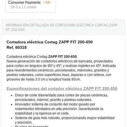
+ Info
De 3 a 12 cuotas
INFORMACIÓN DETALLADA DE CORTADORA ELÉCTRICA CORTAG ZAPP
FIT 200-650:
Cortadora eléctrica Cortag ZAPP FIT 200-650
Ref. 60318
Cortadora eléctrica Cortag
ZAPP FIT 200-650
.
Nueva generación de cortadores eléctricos de bancada, proyectados
para cortes en ángulos de 90º y 45º, y realizar ingletes en 45º. Indicada
para revestimientos cerámicos, porcelanatos, mármoles, granitos y
piedras naturales, como superficies lisas, ásperas o con relieve, con
grosores de hasta 3.5 cm y longitud hasta 95cm.
Especificaciones del cortador eléctrico ZAPP FIT 200-650
Disco de corte diamantado para cortes de piezas cerámicas,
porcelanatos, mármol, granito y piedras naturales.
Innovador sistema de conjunto del motor guiado por
rodamientos blindados en alta precisión. Garantizando la
estabilidad y la ligereza en el corte.
Sistema de guía más robusto, proporcionando mayor estabilidad
y precisión.
Ruedas de transporte.