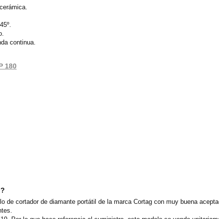
 cerámica.
45º.
o.
da continua.
P 180
o?
o de cortador de diamante portátil de la marca Cortag con muy buena aceptac
ntes.