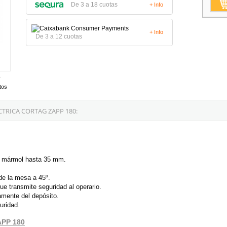
De 3 a 18 cuotas
+ Info
+ Info
De 3 a 12 cuotas
tos
TRICA CORTAG ZAPP 180:
a y mármol hasta 35 mm.
 de la mesa a 45º.
e transmite seguridad al operario.
amente del depósito.
uridad.
APP 180