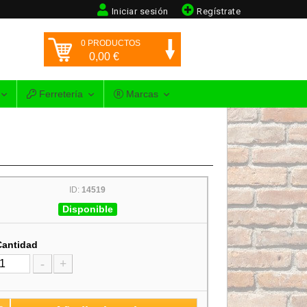
Iniciar sesión
Regístrate
0
PRODUCTOS
0,00
€
Ferretería
Marcas
ID:
14519
Disponible
Cantidad
-
+