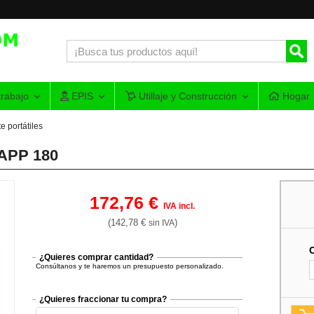
rabajo
EPIS
Utillaje y Construcción
Hogar
 portátiles
ZAPP 180
172,76 €
IVA incl.
(142,78 €
)
sin IVA
¿Quieres comprar cantidad?
Consúltanos y te haremos un presupuesto personalizado.
¿Quieres fraccionar tu compra?