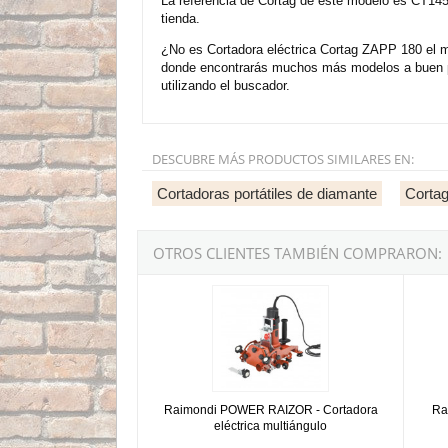
La referencia de Cortag de este modelo es CT145
tienda.
¿No es Cortadora eléctrica Cortag ZAPP 180 el m
donde encontrarás muchos más modelos a buen pr
utilizando el buscador.
DESCUBRE MÁS PRODUCTOS SIMILARES EN:
Cortadoras portátiles de diamante
Corta
OTROS CLIENTES TAMBIÉN COMPRARON:
Raimondi POWER RAIZOR - Cortadora eléctric
Raimon
Raimondi POWER RAIZOR - Cortadora
Ra
eléctrica multiángulo