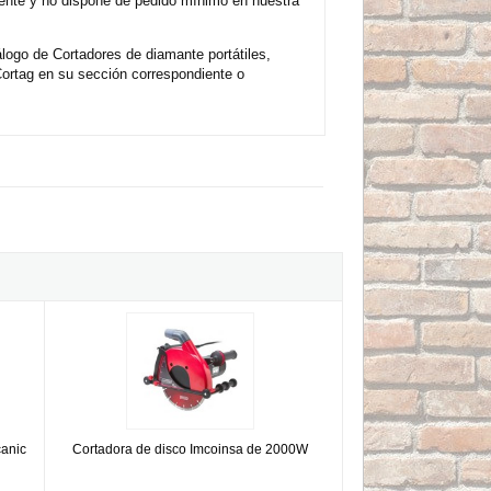
mente y no dispone de pedido mínimo en nuestra
logo de Cortadores de diamante portátiles,
ortag en su sección correspondiente o
Tomecanic Big-SIZE
Cortadora de disco Imcoinsa de 2000W
canic
Cortadora de disco Imcoinsa de 2000W