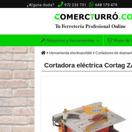
¿Alguna duda?
972 233 731
648 179 479
Tu Ferretería Profesional Online
Máquinas y herramientas
Ropa de t
Herramienta electroportátil
Cortadores de diamante
Cortadora eléctrica Cortag 