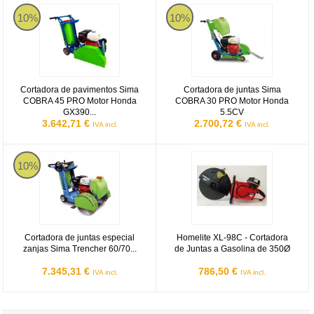
Cortadora de pavimentos Sima COBRA 45 PRO Motor Honda GX
Cortadora de juntas Sima COBR
10%
10%
Cortadora de pavimentos Sima
Cortadora de juntas Sima
COBRA 45 PRO Motor Honda
COBRA 30 PRO Motor Honda
GX390...
5.5CV
3.642,71 €
2.700,72 €
IVA incl.
IVA incl.
Cortadora de juntas especial zanjas Sima Trencher 60/70 Motor 
Homelite XL-98C - Cortadora de J
10%
Cortadora de juntas especial
Homelite XL-98C - Cortadora
zanjas Sima Trencher 60/70...
de Juntas a Gasolina de 350Ø
7.345,31 €
786,50 €
IVA incl.
IVA incl.