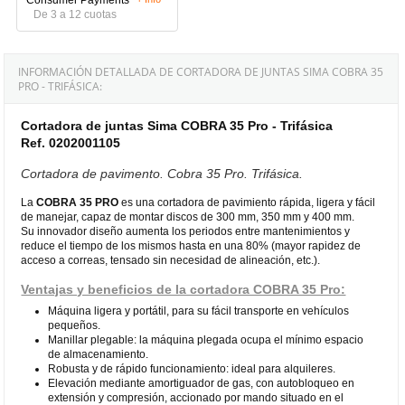
De 3 a 12 cuotas
INFORMACIÓN DETALLADA DE CORTADORA DE JUNTAS SIMA COBRA 35
PRO - TRIFÁSICA:
Cortadora de juntas Sima COBRA 35 Pro - Trifásica
Ref. 0202001105
Cortadora de pavimento. Cobra 35 Pro. Trifásica.
La
COBRA 35 PRO
es una cortadora de pavimiento rápida, ligera y fácil
de manejar, capaz de montar discos de 300 mm, 350 mm y 400 mm.
Su innovador diseño aumenta los periodos entre mantenimientos y
reduce el tiempo de los mismos hasta en una 80% (mayor rapidez de
acceso a correas, tensado sin necesidad de alineación, etc.).
Ventajas y beneficios de la cortadora COBRA 35 Pro:
Máquina ligera y portátil, para su fácil transporte en vehículos
pequeños.
Manillar plegable: la máquina plegada ocupa el mínimo espacio
de almacenamiento.
Robusta y de rápido funcionamiento: ideal para alquileres.
Elevación mediante amortiguador de gas, con autobloqueo en
extensión y compresión, accionado por mando situado en el