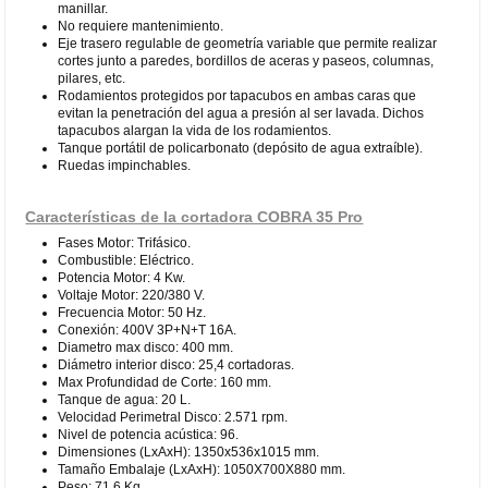
manillar.
No requiere mantenimiento.
Eje trasero regulable de geometría variable que permite realizar
cortes junto a paredes, bordillos de aceras y paseos, columnas,
pilares, etc.
Rodamientos protegidos por tapacubos en ambas caras que
evitan la penetración del agua a presión al ser lavada. Dichos
tapacubos alargan la vida de los rodamientos.
Tanque portátil de policarbonato (depósito de agua extraíble).
Ruedas impinchables.
Características de la cortadora COBRA 35 Pro
Fases Motor: Trifásico.
Combustible: Eléctrico.
Potencia Motor: 4 Kw.
Voltaje Motor: 220/380 V.
Frecuencia Motor: 50 Hz.
Conexión: 400V 3P+N+T 16A.
Diametro max disco: 400 mm.
Diámetro interior disco: 25,4 cortadoras.
Max Profundidad de Corte: 160 mm.
Tanque de agua: 20 L.
Velocidad Perimetral Disco: 2.571 rpm.
Nivel de potencia acústica: 96.
Dimensiones (LxAxH): 1350x536x1015 mm.
Tamaño Embalaje (LxAxH): 1050X700X880 mm.
Peso: 71,6 Kg.