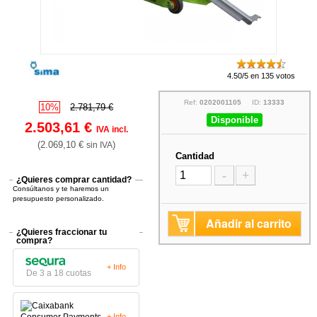
4.50/5 en 135 votos
Ref:
0202001105
ID:
13333
10%
2.781,79 €
Disponible
2.503,61 €
IVA incl.
(2.069,10 €
)
sin IVA
Cantidad
-
+
¿Quieres comprar cantidad?
Consúltanos y te haremos un
presupuesto personalizado.
Añadir al carrito
¿Quieres fraccionar tu
compra?
+ Info
De 3 a 18 cuotas
+ Info