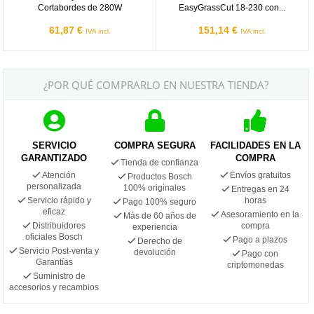
Cortabordes de 280W
EasyGrassCut 18-230 con...
61,87 €
151,14 €
IVA incl.
IVA incl.
¿POR QUÉ COMPRARLO EN NUESTRA TIENDA?
SERVICIO
COMPRA SEGURA
FACILIDADES EN LA
GARANTIZADO
COMPRA
Tienda de confianza
Atención
Envíos gratuitos
Productos Bosch
personalizada
100% originales
Entregas en 24
Servicio rápido y
horas
Pago 100% seguro
eficaz
Asesoramiento en la
Más de 60 años de
Distribuidores
compra
experiencia
oficiales Bosch
Pago a plazos
Derecho de
Servicio Post-venta y
devolución
Pago con
Garantías
criptomonedas
Suministro de
accesorios y recambios