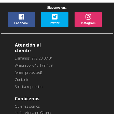
Síguenos en...
Facebook
Twitter
Instagram
Atención al
cliente
Llámanos: 972 23 37 31
Whatsapp: 648 179 479
[email protected]
Contacto
Solicita repuestos
Conócenos
Quiénes somos
La ferretería en Girona