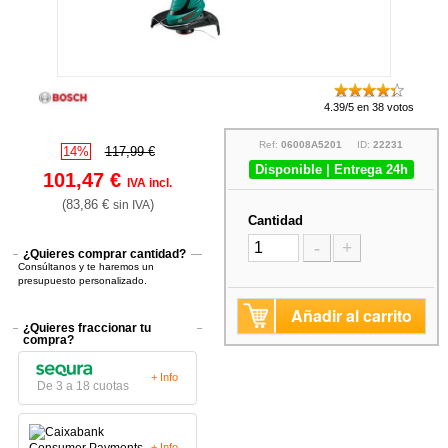
4.39/5 en 38 votos
Ref:
06008A5201
ID:
22231
14%
117,99 €
Disponible | Entrega 24h
101,47 €
IVA incl.
(83,86 €
)
sin IVA
Cantidad
-
+
¿Quieres comprar cantidad?
Consúltanos y te haremos un
presupuesto personalizado.
Añadir al carrito
¿Quieres fraccionar tu
compra?
+ Info
De 3 a 18 cuotas
+ Info