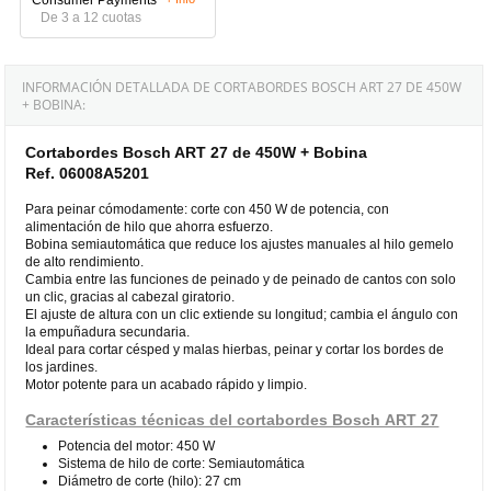
De 3 a 12 cuotas
INFORMACIÓN DETALLADA DE CORTABORDES BOSCH ART 27 DE 450W
+ BOBINA:
Cortabordes Bosch ART 27 de 450W + Bobina
Ref. 06008A5201
Para peinar cómodamente: corte con 450 W de potencia, con
alimentación de hilo que ahorra esfuerzo.
Bobina semiautomática que reduce los ajustes manuales al hilo gemelo
de alto rendimiento.
Cambia entre las funciones de peinado y de peinado de cantos con solo
un clic, gracias al cabezal giratorio.
El ajuste de altura con un clic extiende su longitud; cambia el ángulo con
la empuñadura secundaria.
Ideal para cortar césped y malas hierbas, peinar y cortar los bordes de
los jardines.
Motor potente para un acabado rápido y limpio.
Características técnicas del cortabordes Bosch ART 27
Potencia del motor: 450 W
Sistema de hilo de corte: Semiautomática
Diámetro de corte (hilo): 27 cm