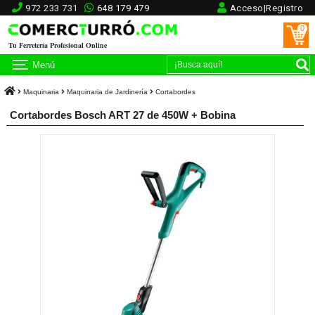
972 233 731
648 179 479
Acceso|Registro
0
Tu Ferretería Profesional Online
Menú
Maquinaria
Maquinaria de Jardinería
Cortabordes
Cortabordes Bosch ART 27 de 450W + Bobina