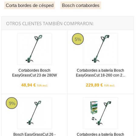
Corta bordes de césped
Bosch cortabordes
OTROS CLIENTES TAMBIÉN COMPRARON:
Cortabordes Bosch EasyGrassCut 23 de 280W
Cortabordes a batería Bosch Eas
5%
Cortabordes Bosch
Cortabordes a batería Bosch
EasyGrassCut 23 de 280W
EasyGrassCut 18-260 con 2...
48,94 €
229,89 €
IVA incl.
IVA incl.
Bosch EasyGrassCut 26 - Cortabordes de 280W
Cortabordes a batería Bosch Eas
9%
Bosch EasyGrassCut 26 -
Cortabordes a batería Bosch