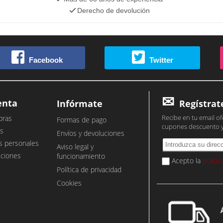
Derecho de devolución
Facebook
Twitter
enta
Infórmate
Regístrat
Recibe en tu email of
pras
Formas de pago
cupones descuento 
s
Envíos y devoluciones
s personales
Aviso legal y
cciones
funcionamiento
Acepto la
políti
Política de privacidad
Cookies