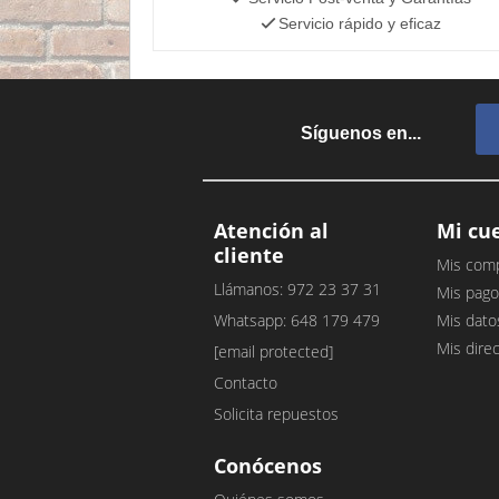
Servicio rápido y eficaz
Síguenos en...
Atención al
Mi cu
cliente
Mis com
Llámanos: 972 23 37 31
Mis pago
Whatsapp: 648 179 479
Mis dato
Mis dire
[email protected]
Contacto
Solicita repuestos
Conócenos