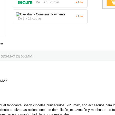
De 3 a 18 cuotas
+ Info
+ Info
De 3 a 12 cuotas
tos
 SDS-MAX DE 600MM:
S-MAX.
l fabricante Bosch cinceles puntiagudos SDS max, son accesorios para los 
ecto en diversas aplicaciones de demolición, excavación y muchos otros tra
reciso en hormigón, ladrillo u otros materiales.