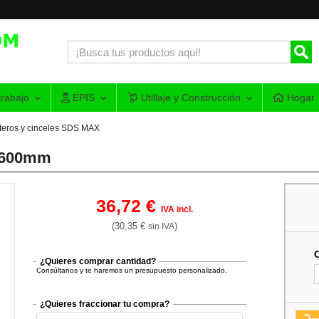
rabajo
EPIS
Utillaje y Construcción
Hogar
teros y cinceles SDS MAX
 600mm
36,72 €
IVA incl.
(30,35 €
)
sin IVA
¿Quieres comprar cantidad?
Consúltanos y te haremos un presupuesto personalizado.
¿Quieres fraccionar tu compra?