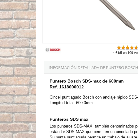
4.61/5 en 109 vo
INFORMACIÓN DETALLADA DE PUNTERO BOSCH
Puntero Bosch SDS-max de 600mm
Ref. 1618600012
Cincel puntiagudo Bosch con anclaje rápido SD
Longitud total: 600.0mm.
Punteros SDS max
Los punteros SDS-MAX, también denominados por e
estándar SDS MAX que permiten un cincelado perf
Su punta puntiaguda permite un trabajo de ajuste p