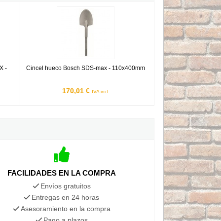
-MAX - 50x300mm
Cincel hueco Bosch SDS-max - 110x400mm
X -
Cincel hueco Bosch SDS-max - 110x400mm
170,01 €
IVA incl.
FACILIDADES EN LA COMPRA
Envíos gratuitos
Entregas en 24 horas
Asesoramiento en la compra
Pago a plazos