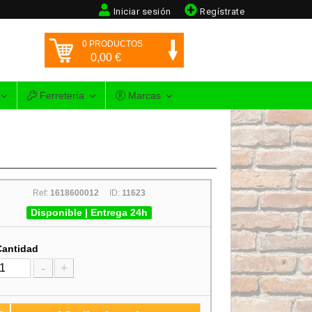
Iniciar sesión
Regístrate
0
PRODUCTOS
0,00
€
Ferretería
Marcas
Ref:
1618600012
ID:
11623
Disponible | Entrega 24h
Cantidad
-
+