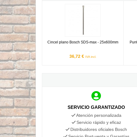
Cincel plano Bosch SDS-max - 25x600mm
Punte
Cincel plano Bosch SDS-max - 25x600mm
Pun
36,72 €
IVA incl.
SERVICIO GARANTIZADO
Atención personalizada
Servicio rápido y eficaz
Distribuidores oficiales Bosch
Servicio Post-venta y Garantías