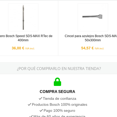
ro Bosch Speed SDS-MAX RTec de 400mm
Cincel para azulejos Bosch SDS
tero Bosch Speed SDS-MAX RTec de
Cincel para azulejos Bosch SDS-MA
400mm
50x300mm
36,00 €
54,57 €
IVA incl.
IVA incl.
¿POR QUÉ COMPRARLO EN NUESTRA TIENDA?
COMPRA SEGURA
Tienda de confianza
Productos Bosch 100% originales
Pago 100% seguro
Más de 60 años de experiencia