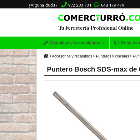
¿Alguna duda?
972 233 731
648 179 479
Tu Ferretería Profesional Online
Máquinas y herramientas
Ropa de t
Accesorios y recambios
Punteros y cinceles
Pun
Puntero Bosch SDS-max de