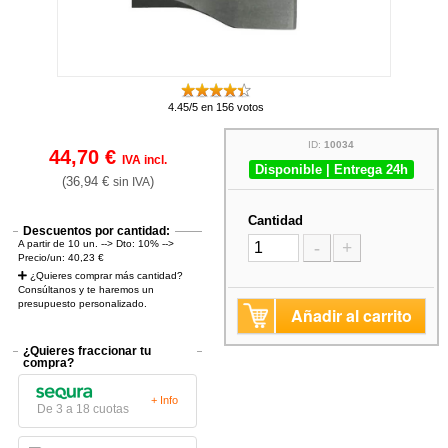
4.45/5 en 156 votos
ID:
10034
44,70 €
IVA incl.
Disponible | Entrega 24h
(36,94 €
)
sin IVA
Cantidad
Descuentos por cantidad:
A partir de 10 un. --> Dto: 10% -->
-
+
Precio/un: 40,23 €
¿Quieres comprar más cantidad?
Consúltanos y te haremos un
presupuesto personalizado.
Añadir al carrito
¿Quieres fraccionar tu
compra?
+ Info
De 3 a 18 cuotas