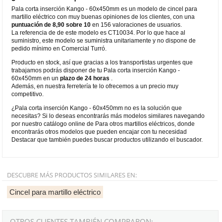
Pala corta inserción Kango - 60x450mm es un modelo de cincel para
martillo eléctrico con muy buenas opiniones de los clientes, con una
puntuación de 8,90 sobre 10
en 156 valoraciones de usuarios.
La referencia de de este modelo es CT10034. Por lo que hace al
suministro, este modelo se suministra unitariamente y no dispone de
pedido mínimo en Comercial Turró.
Producto en stock, así que gracias a los transportistas urgentes que
trabajamos podrás disponer de tu Pala corta inserción Kango -
60x450mm en un
plazo de 24 horas
.
Además, en nuestra ferretería te lo ofrecemos a un precio muy
competitivo.
¿Pala corta inserción Kango - 60x450mm no es la solución que
necesitas? Si lo deseas encontrarás más modelos similares navegando
por nuestro catálogo online de Para otros martillos eléctricos, donde
encontrarás otros modelos que pueden encajar con tu necesidad
Destacar que también puedes buscar productos utilizando el buscador.
DESCUBRE MÁS PRODUCTOS SIMILARES EN:
Cincel para martillo eléctrico
OTROS CLIENTES TAMBIÉN COMPRARON: