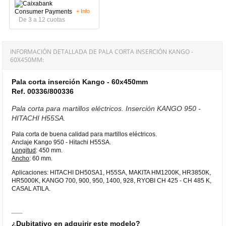
+ Info
De 3 a 12 cuotas
INFORMACIÓN DETALLADA DE PALA CORTA INSERCIÓN KANGO -
60X450MM:
Pala corta inserción Kango - 60x450mm
Ref. 00336/800336
Pala corta para martillos eléctricos. Inserción KANGO 950 -
HITACHI H55SA.
Pala corta de buena calidad para martillos eléctricos.
Anclaje Kango 950 - Hitachi H55SA.
Longitud
: 450 mm.
Ancho
: 60 mm.
Aplicaciones: HITACHI DH50SA1, H55SA, MAKITA HM1200K, HR3850K,
HR5000K, KANGO 700, 900, 950, 1400, 928, RYOBI CH 425 - CH 485 K,
CASAL ATILA.
¿Dubitativo en adquirir este modelo?