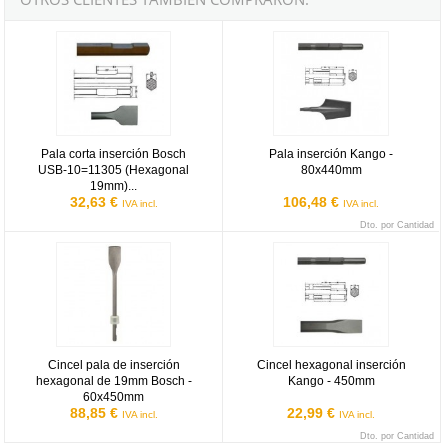
Pala corta inserción Bosch USB-10=11305 (Hexagonal 19mm) de
Pala inserción Kango - 80x440mm
Pala corta inserción Bosch
Pala inserción Kango -
USB-10=11305 (Hexagonal
80x440mm
19mm)...
32,63 €
106,48 €
IVA incl.
IVA incl.
Dto. por Cantidad
Cincel pala de inserción hexagonal de 19mm Bosch - 60x450mm
Cincel hexagonal inserción Kang
Cincel pala de inserción
Cincel hexagonal inserción
hexagonal de 19mm Bosch -
Kango - 450mm
60x450mm
88,85 €
22,99 €
IVA incl.
IVA incl.
Dto. por Cantidad