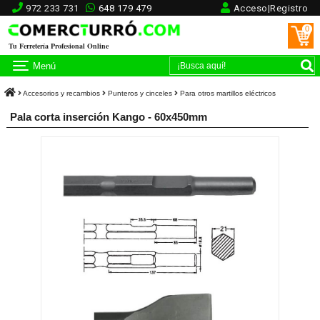
972 233 731
648 179 479
Acceso|Registro
0
Tu Ferretería Profesional Online
Menú
Accesorios y recambios
Punteros y cinceles
Para otros martillos eléctricos
Pala corta inserción Kango - 60x450mm