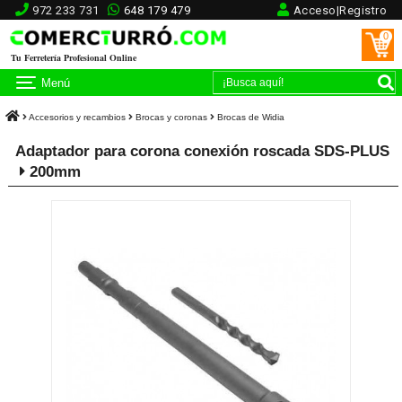
972 233 731
648 179 479
Acceso|Registro
0
Tu Ferretería Profesional Online
Menú
Accesorios y recambios
Brocas y coronas
Brocas de Widia
Adaptador para corona conexión roscada SDS-PLUS
200mm