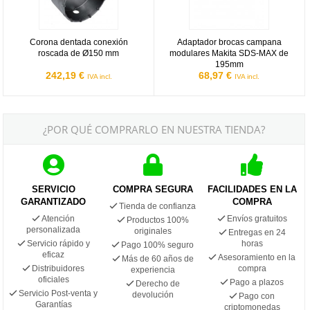
Corona dentada conexión
Adaptador brocas campana
roscada de Ø150 mm
modulares Makita SDS-MAX de
195mm
242,19 €
68,97 €
IVA incl.
IVA incl.
¿POR QUÉ COMPRARLO EN NUESTRA TIENDA?
SERVICIO
COMPRA SEGURA
FACILIDADES EN LA
GARANTIZADO
COMPRA
Tienda de confianza
Atención
Envíos gratuitos
Productos 100%
personalizada
originales
Entregas en 24
Servicio rápido y
horas
Pago 100% seguro
eficaz
Asesoramiento en la
Más de 60 años de
Distribuidores
compra
experiencia
oficiales
Pago a plazos
Derecho de
Servicio Post-venta y
devolución
Pago con
Garantías
criptomonedas