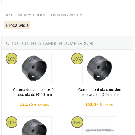
DESCUBRE MÁS PRODUCTOS SIMILARES EN:
Broca widia
OTROS CLIENTES TAMBIÉN COMPRARON:
Corona dentada conexión roscada de Ø110 mm
Corona dentada conexión roscad
10%
10%
Corona dentada conexión
Corona dentada conexión
roscada de Ø110 mm
roscada de Ø125 mm
121,75 €
151,37 €
IVA incl.
IVA incl.
Corona dentada conexión roscada de Ø150 mm
Adaptador brocas campana modu
10%
5%