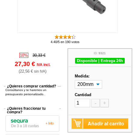
4.40/5 en 190 votos
ID:
9321
10%
30,33 €
Disponible | Entrega 24h
27,30 €
IVA incl.
(22,56 €
)
sin IVA
Medida:
¿Quieres comprar cantidad?
Consúltanos y te haremos un
presupuesto personalizado.
Cantidad
-
+
¿Quieres fraccionar tu
compra?
Añadir al carrito
+ Info
De 3 a 18 cuotas