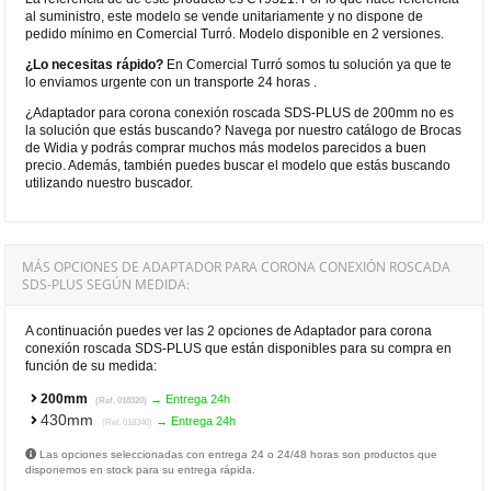
al suministro, este modelo se vende unitariamente y no dispone de
pedido mínimo en Comercial Turró. Modelo disponible en 2 versiones.
¿Lo necesitas rápido?
En Comercial Turró somos tu solución ya que te
lo enviamos urgente con un transporte 24 horas .
¿Adaptador para corona conexión roscada SDS-PLUS de 200mm no es
la solución que estás buscando? Navega por nuestro catálogo de Brocas
de Widia y podrás comprar muchos más modelos parecidos a buen
precio. Además, también puedes buscar el modelo que estás buscando
utilizando nuestro buscador.
MÁS OPCIONES DE ADAPTADOR PARA CORONA CONEXIÓN ROSCADA
SDS-PLUS SEGÚN MEDIDA:
A continuación puedes ver las 2 opciones de Adaptador para corona
conexión roscada SDS-PLUS que están disponibles para su compra en
función de su medida:
200mm
→ Entrega 24h
(Ref. 018320)
430mm
→ Entrega 24h
(Ref. 018340)
Las opciones seleccionadas con entrega 24 o 24/48 horas son productos que
disponemos en stock para su entrega rápida.