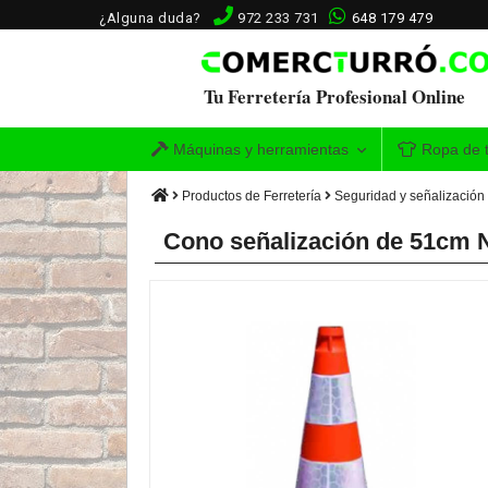
¿Alguna duda?
972 233 731
648 179 479
Tu Ferretería Profesional Online
Máquinas y herramientas
Ropa de t
Productos de Ferretería
Seguridad y señalización
Cono señalización de 51cm N