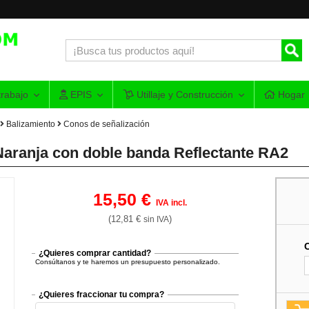
rabajo
EPIS
Utillaje y Construcción
Hogar
Balizamiento
Conos de señalización
aranja con doble banda Reflectante RA2
15,50 €
IVA incl.
(12,81 €
)
sin IVA
¿Quieres comprar cantidad?
Consúltanos y te haremos un presupuesto personalizado.
¿Quieres fraccionar tu compra?