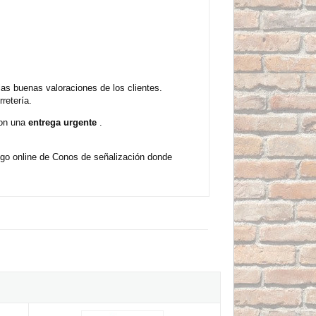
s buenas valoraciones de los clientes.
retería.
con una
entrega urgente
.
ogo online de Conos de señalización donde
ja con banda reflectante y asa superior
Cono señalización de 800mm Naranja con banda reflectante y