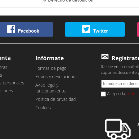
Facebook
Twitter
enta
Infórmate
Regístrat
Recibe en tu email of
pras
Formas de pago
cupones descuento 
s
Envíos y devoluciones
s personales
Aviso legal y
cciones
funcionamiento
Acepto la
políti
Política de privacidad
Cookies