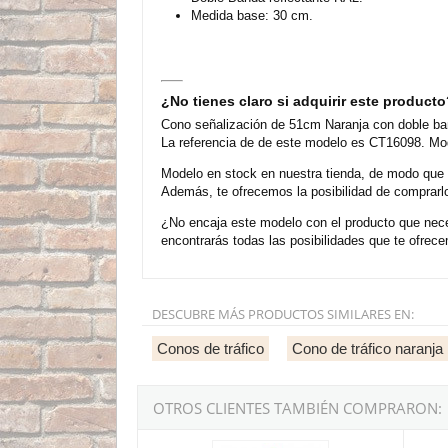
Medida base: 30 cm.
¿No tienes claro si adquirir este product
Cono señalización de 51cm Naranja con doble ban
La referencia de de este modelo es CT16098. Mod
Modelo en stock en nuestra tienda, de modo que
Además, te ofrecemos la posibilidad de comprarl
¿No encaja este modelo con el producto que nece
encontrarás todas las posibilidades que te ofrec
DESCUBRE MÁS PRODUCTOS SIMILARES EN:
Conos de tráfico
Cono de tráfico naranja
OTROS CLIENTES TAMBIÉN COMPRARON:
Cono señalización de 90cm Naranja con banda 
Cono s