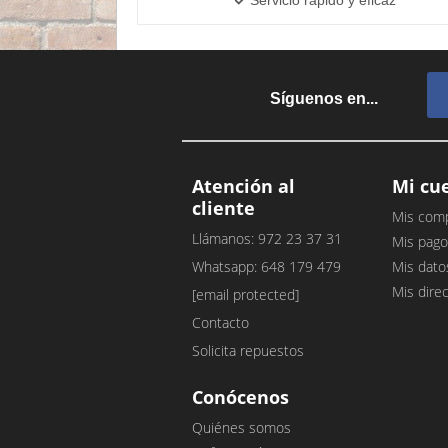
Síguenos en...
Atención al
Mi cu
cliente
Mis com
Llámanos: 972 23 37 31
Mis pago
Whatsapp: 648 179 479
Mis dato
Mis dire
[email protected]
Contacto
Solicita repuestos
Conócenos
Quiénes somos