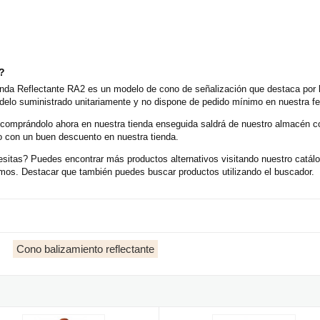
o?
da Reflectante RA2 es un modelo de cono de señalización que destaca por la
elo suministrado unitariamente y no dispone de pedido mínimo en nuestra fer
 comprándolo ahora en nuestra tienda enseguida saldrá de nuestro almacén 
o con un buen descuento en nuestra tienda.
sitas? Puedes encontrar más productos alternativos visitando nuestro catál
emos. Destacar que también puedes buscar productos utilizando el buscador.
Cono balizamiento reflectante
y goma resistente Reflectante Jar
eñalización de 320mm Naranja con banda reflectante
Cono señalización de 540mm Naran