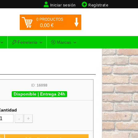
Iniciar sesión
Regístrate
0
PRODUCTOS
0,00
€
Ferretería
Marcas
ID:
16098
Disponible | Entrega 24h
Cantidad
-
+