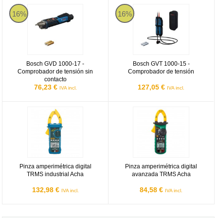
Bosch GVD 1000-17 - Comprobador de tensión sin contacto
Bosch GVT 1000-15 - Comprobado
16%
16%
Bosch GVD 1000-17 -
Bosch GVT 1000-15 -
Comprobador de tensión sin
Comprobador de tensión
contacto
76,23 €
127,05 €
IVA incl.
IVA incl.
Pinza amperimétrica digital TRMS industrial Acha
Pinza amperimétrica digital ava
Pinza amperimétrica digital
Pinza amperimétrica digital
TRMS industrial Acha
avanzada TRMS Acha
132,98 €
84,58 €
IVA incl.
IVA incl.