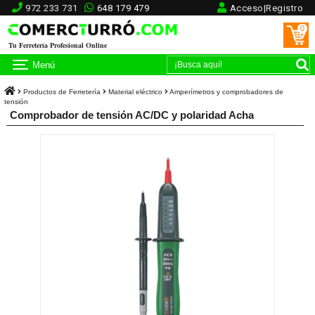
972 233 731
648 179 479
Acceso|Registro
0
Tu Ferretería Profesional Online
Menú
Productos de Ferretería
Material eléctrico
Amperímetros y comprobadores de
tensión
Comprobador de tensión AC/DC y polaridad Acha