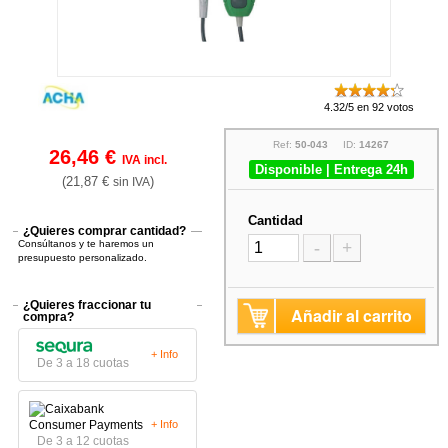
4.32/5 en 92 votos
Ref:
50-043
ID:
14267
26,46 €
IVA incl.
Disponible | Entrega 24h
(21,87 €
)
sin IVA
Cantidad
¿Quieres comprar cantidad?
Consúltanos y te haremos un
-
+
presupuesto personalizado.
¿Quieres fraccionar tu
Añadir al carrito
compra?
+ Info
De 3 a 18 cuotas
+ Info
De 3 a 12 cuotas