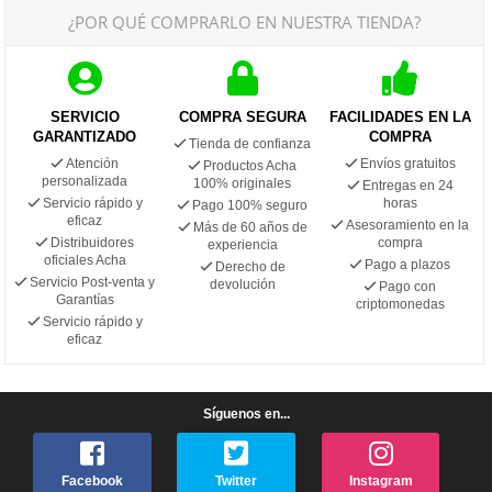
¿POR QUÉ COMPRARLO EN NUESTRA TIENDA?
SERVICIO
COMPRA SEGURA
FACILIDADES EN LA
GARANTIZADO
COMPRA
Tienda de confianza
Atención
Envíos gratuitos
Productos Acha
personalizada
100% originales
Entregas en 24
Servicio rápido y
horas
Pago 100% seguro
eficaz
Asesoramiento en la
Más de 60 años de
Distribuidores
compra
experiencia
oficiales Acha
Pago a plazos
Derecho de
Servicio Post-venta y
devolución
Pago con
Garantías
criptomonedas
Servicio rápido y
eficaz
Síguenos en...
Facebook
Twitter
Instagram