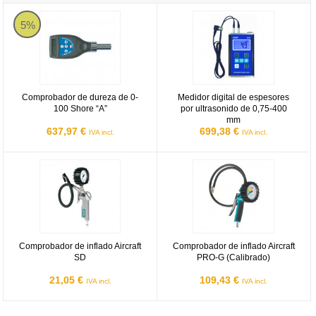
Comprobador de dureza de 0-100 Shore “A”
Medidor digital de espesores por 
5%
Comprobador de dureza de 0-
Medidor digital de espesores
100 Shore “A”
por ultrasonido de 0,75-400
mm
637,97 €
699,38 €
IVA incl.
IVA incl.
Comprobador de inflado Aircraft SD
Comprobador de inflado Aircraft 
Comprobador de inflado Aircraft
Comprobador de inflado Aircraft
SD
PRO-G (Calibrado)
21,05 €
109,43 €
IVA incl.
IVA incl.