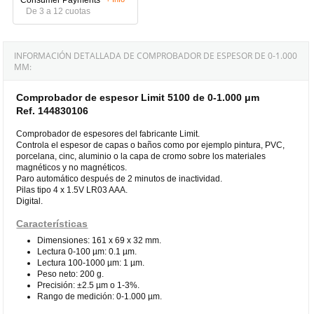
De 3 a 12 cuotas
INFORMACIÓN DETALLADA DE COMPROBADOR DE ESPESOR DE 0-1.000
ΜM:
Comprobador de espesor Limit 5100 de 0-1.000 μm
Ref. 144830106
Comprobador de espesores del fabricante Limit.
Controla el espesor de capas o baños como por ejemplo pintura, PVC,
porcelana, cinc, aluminio o la capa de cromo sobre los materiales
magnéticos y no magnéticos.
Paro automático después de 2 minutos de inactividad.
Pilas tipo 4 x 1.5V LR03 AAA.
Digital.
Características
Dimensiones: 161 x 69 x 32 mm.
Lectura 0-100 µm: 0.1 µm.
Lectura 100-1000 µm: 1 µm.
Peso neto: 200 g.
Precisión: ±2.5 µm o 1-3%.
Rango de medición: 0-1.000 µm.