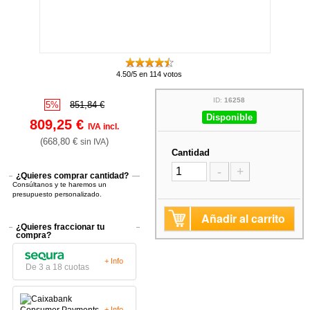
4.50/5 en 114 votos
ID:
16258
5%
851,84 €
Disponible
809,25 €
IVA incl.
(668,80 €
)
sin IVA
Cantidad
-
+
¿Quieres comprar cantidad?
Consúltanos y te haremos un
presupuesto personalizado.
Añadir al carrito
¿Quieres fraccionar tu
compra?
+ Info
De 3 a 18 cuotas
+ Info