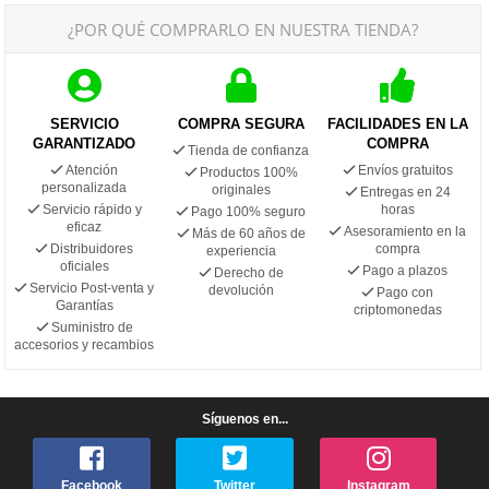
¿POR QUÉ COMPRARLO EN NUESTRA TIENDA?
SERVICIO
COMPRA SEGURA
FACILIDADES EN LA
GARANTIZADO
COMPRA
Tienda de confianza
Atención
Envíos gratuitos
Productos 100%
personalizada
originales
Entregas en 24
Servicio rápido y
horas
Pago 100% seguro
eficaz
Asesoramiento en la
Más de 60 años de
Distribuidores
compra
experiencia
oficiales
Pago a plazos
Derecho de
Servicio Post-venta y
devolución
Pago con
Garantías
criptomonedas
Suministro de
accesorios y recambios
Síguenos en...
Facebook
Twitter
Instagram