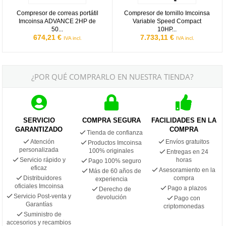
Compresor de correas portátil
Compresor de tornillo Imcoinsa
Imcoinsa ADVANCE 2HP de
Variable Speed Compact
50...
10HP...
674,21 €
7.733,11 €
IVA incl.
IVA incl.
¿POR QUÉ COMPRARLO EN NUESTRA TIENDA?
SERVICIO
COMPRA SEGURA
FACILIDADES EN LA
GARANTIZADO
COMPRA
Tienda de confianza
Atención
Envíos gratuitos
Productos Imcoinsa
personalizada
100% originales
Entregas en 24
Servicio rápido y
horas
Pago 100% seguro
eficaz
Asesoramiento en la
Más de 60 años de
Distribuidores
compra
experiencia
oficiales Imcoinsa
Pago a plazos
Derecho de
Servicio Post-venta y
devolución
Pago con
Garantías
criptomonedas
Suministro de
accesorios y recambios