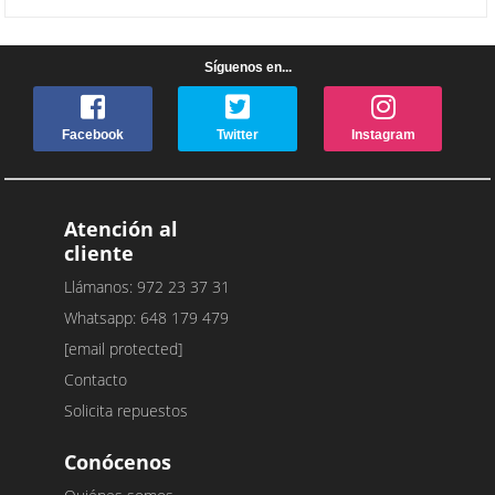
Síguenos en...
Facebook
Twitter
Instagram
Atención al
cliente
Llámanos: 972 23 37 31
Whatsapp: 648 179 479
[email protected]
Contacto
Solicita repuestos
Conócenos