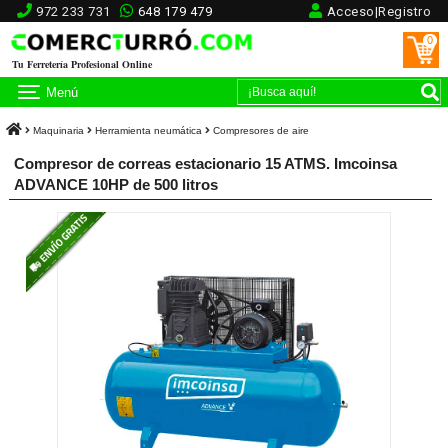
972 233 731
648 179 479
Acceso|Registro
0
Tu Ferretería Profesional Online
Menú
Maquinaria
Herramienta neumática
Compresores de aire
Compresor de correas estacionario 15 ATMS. Imcoinsa
ADVANCE 10HP de 500 litros