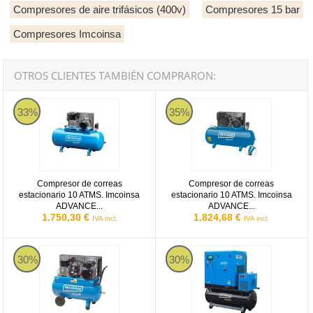
Compresores de aire trifásicos (400v)
Compresores 15 bar
Compresores Imcoinsa
OTROS CLIENTES TAMBIÉN COMPRARON:
Compresor de correas estacionario 10 ATMS. Imcoinsa ADVANCE N
Compresor de correas estacionar
33%
35%
Compresor de correas
Compresor de correas
estacionario 10 ATMS. Imcoinsa
estacionario 10 ATMS. Imcoinsa
ADVANCE...
ADVANCE...
1.750,30 €
1.824,68 €
IVA incl.
IVA incl.
Compresor de correas portátil Imcoinsa ADVANCE 2HP de 50 litros
Compresor de tornillo Imcoinsa V
30%
30%