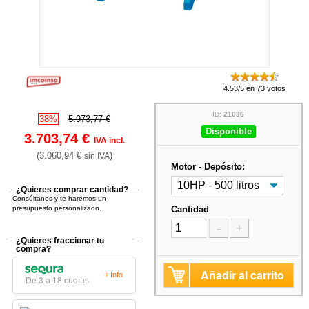
4.53/5 en 73 votos
ID:
21036
38%
5.973,77 €
Disponible
3.703,74 €
IVA incl.
(3.060,94 €
)
sin IVA
Motor - Depósito:
¿Quieres comprar cantidad?
Consúltanos y te haremos un
presupuesto personalizado.
Cantidad
-
+
¿Quieres fraccionar tu
compra?
Añadir al carrito
+ Info
De 3 a 18 cuotas