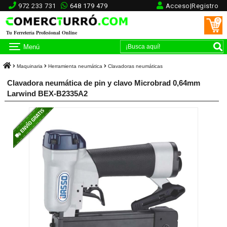
972 233 731
648 179 479
Acceso|Registro
0
Tu Ferretería Profesional Online
Menú
Maquinaria
Herramienta neumática
Clavadoras neumáticas
Clavadora neumática de pin y clavo Microbrad 0,64mm
Larwind BEX-B2335A2