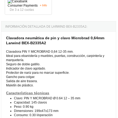
+ Info
De 3 a 12 cuotas
INFORMACIÓN DETALLADA DE LARWIND BEX-B2335A2:
Clavadora neumática de pin y clavo Microbrad 0,64mm
Larwind BEX-B2335A2
Clavadora PIN Y MICROBRAD 0,64 12-35 mm.
Ideal para ebanistería y muebles, puertas, construcción, carpintería y
marquetería.
Seguro de doble gatillo.
Indicador de clavo agotado.
Protector de nariz para no marcar superficie.
Gancho para colgar.
Salida de aire trasera.
Maletín de plástico.
Características técnicas
Clavo: PIN Y MICROBRAD Ø 0.64 12 – 35 mm
Capacidad: 145 clavos
Peso: 0.90 kg
Dimensiones: 199x47x173 mm
Consumo: 0.30 l/operación