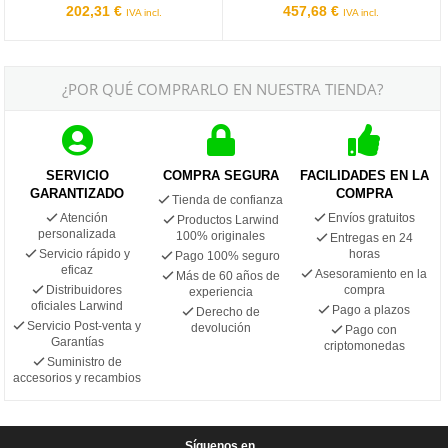
202,31 €
457,68 €
IVA incl.
IVA incl.
¿POR QUÉ COMPRARLO EN NUESTRA TIENDA?
SERVICIO
COMPRA SEGURA
FACILIDADES EN LA
GARANTIZADO
COMPRA
Tienda de confianza
Atención
Envíos gratuitos
Productos Larwind
personalizada
100% originales
Entregas en 24
Servicio rápido y
horas
Pago 100% seguro
eficaz
Asesoramiento en la
Más de 60 años de
Distribuidores
compra
experiencia
oficiales Larwind
Pago a plazos
Derecho de
Servicio Post-venta y
devolución
Pago con
Garantías
criptomonedas
Suministro de
accesorios y recambios
Síguenos en...