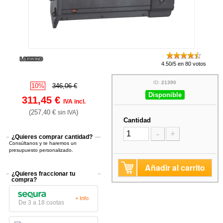
4.50/5 en 80 votos
ID:
21390
10%
346,06 €
Disponible
311,45 €
IVA incl.
(257,40 €
)
sin IVA
Cantidad
-
+
¿Quieres comprar cantidad?
Consúltanos y te haremos un
presupuesto personalizado.
Añadir al carrito
¿Quieres fraccionar tu
compra?
+ Info
De 3 a 18 cuotas