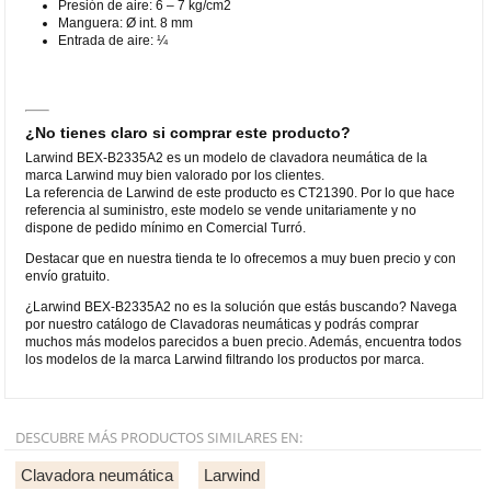
Presión de aire: 6 – 7 kg/cm2
Manguera: Ø int. 8 mm
Entrada de aire: ¼
¿No tienes claro si comprar este producto?
Larwind BEX-B2335A2 es un modelo de clavadora neumática de la
marca Larwind muy bien valorado por los clientes.
La referencia de Larwind de este producto es CT21390. Por lo que hace
referencia al suministro, este modelo se vende unitariamente y no
dispone de pedido mínimo en Comercial Turró.
Destacar que en nuestra tienda te lo ofrecemos a muy buen precio y con
envío gratuito.
¿Larwind BEX-B2335A2 no es la solución que estás buscando? Navega
por nuestro catálogo de Clavadoras neumáticas y podrás comprar
muchos más modelos parecidos a buen precio. Además, encuentra todos
los modelos de la marca Larwind filtrando los productos por marca.
DESCUBRE MÁS PRODUCTOS SIMILARES EN:
Clavadora neumática
Larwind