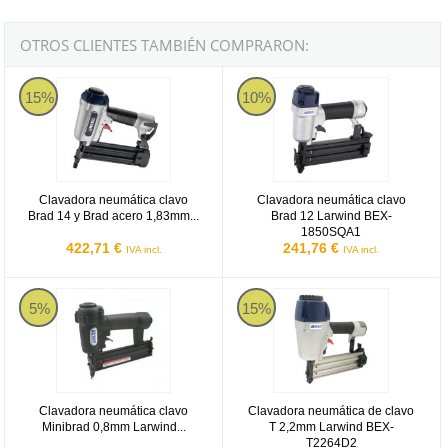
OTROS CLIENTES TAMBIÉN COMPRARON:
Larwind BEX-B1650D1
Larwind BEX-1850SQA1
15%
10%
Clavadora neumática clavo
Clavadora neumática clavo
Brad 14 y Brad acero 1,83mm...
Brad 12 Larwind BEX-
1850SQA1
422,71 €
241,76 €
IVA incl.
IVA incl.
Clavadora neumática clavo Minibrad 0,8mm Larwind BEX-B2135P
Larwind BEX-T2264D2
5%
15%
Clavadora neumática clavo
Clavadora neumática de clavo
Minibrad 0,8mm Larwind...
T 2,2mm Larwind BEX-
T2264D2