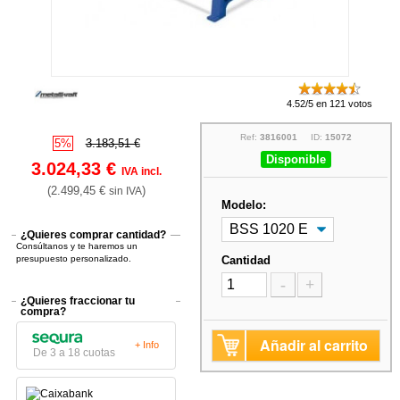
4.52/5 en 121 votos
Ref:
3816001
ID:
15072
5%
3.183,51 €
Disponible
3.024,33 €
IVA incl.
(2.499,45 €
)
sin IVA
Modelo:
¿Quieres comprar cantidad?
Consúltanos y te haremos un
presupuesto personalizado.
Cantidad
-
+
¿Quieres fraccionar tu
compra?
Añadir al carrito
+ Info
De 3 a 18 cuotas