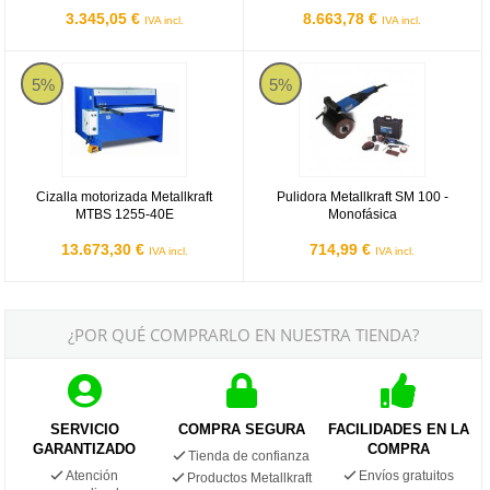
3.345,05 €
8.663,78 €
IVA incl.
IVA incl.
Cizalla motorizada Metallkraft MTBS 1255-40E
Pulidora Metallkraft SM 100 - Mon
5%
5%
Cizalla motorizada Metallkraft
Pulidora Metallkraft SM 100 -
MTBS 1255-40E
Monofásica
13.673,30 €
714,99 €
IVA incl.
IVA incl.
¿POR QUÉ COMPRARLO EN NUESTRA TIENDA?
SERVICIO
COMPRA SEGURA
FACILIDADES EN LA
GARANTIZADO
COMPRA
Tienda de confianza
Atención
Envíos gratuitos
Productos Metallkraft