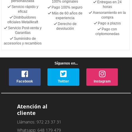
personalizada
100% originales
Entregas en 24
Servicio rápido y
horas
Pago 100% seguro
eficaz
Asesoramiento en la
Más de 60 años de
Distribuidores
compra
experiencia
oficiales Metallkraft
Pago a plazos
Derecho de
Servicio Post-venta y
devolución
Pago con
Garantías
criptomonedas
Suministro de
accesorios y recambios
Síguenos en...
Facebook
Twitter
Instagram
Atención al
cliente
Llámanos: 972 23 37 31
Whatsapp: 648 179 479