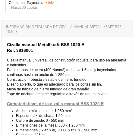
+ Info
Hasta 60 cuotas
INFORMACIÓN DETALLADA DE CIZALLA MANUAL METALLKRAFT BSS
1020 E:
Cizalla manual Metallkraft BSS 1020 E
Ref. 3816001
Cizalla manual universal, de construcción robusta, para uso en artesanía
e industrias.
Para chapas de acero (400 N/mm2) de hasta 1,5 mm y trayectorias
continuas hasta un ancho de 1.250 mm.
Construcción robusta y estable de hierro fundido.
Diseño abierto, lo que es adecuado para los cortes sin fin.
Mesa de trabajo de hierro fundido de gran tamaño.
Tope de anchura de corte regulable a través de una manivela.
Características de la cizalla manual BSS 1020 E
Anchura máx. de corte: 1.050 mm*
Espesor máx. de chapa 1,50 mm
Calibre de ajuste: 0 - 550 mm
Dimensiones de la mesa: 600 x 1.280 mm
Dimensiones (l x an x al): 2.000 x 850 x 1.500 mm
Peso neto: 435 kg