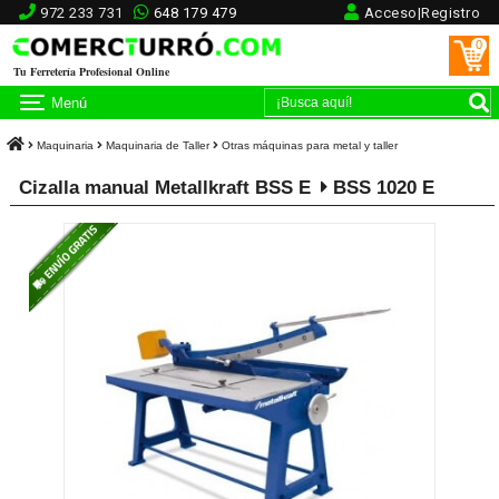
972 233 731
648 179 479
Acceso|Registro
0
Tu Ferretería Profesional Online
Menú
Maquinaria
Maquinaria de Taller
Otras máquinas para metal y taller
Cizalla manual Metallkraft BSS E
BSS 1020 E