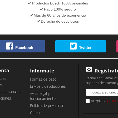
Productos Bosch 100% originales
Pago 100% seguro
Más de 60 años de experiencia
Derecho de devolución
Facebook
Twitter
enta
Infórmate
Regístrat
Recibe en tu email of
pras
Formas de pago
cupones descuento 
s
Envíos y devoluciones
s personales
Aviso legal y
cciones
funcionamiento
Acepto la
políti
Política de privacidad
Cookies