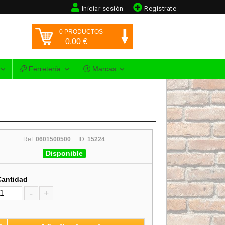
Iniciar sesión
Regístrate
0
PRODUCTOS
0,00
€
Ferretería
Marcas
Ref:
0601500500
ID:
15224
Disponible
Cantidad
-
+