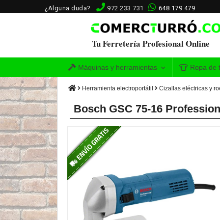
¿Alguna duda?
972 233 731
648 179 479
Tu Ferretería Profesional Online
Máquinas y herramientas
Ropa de t
Herramienta electroportátil
Cizallas eléctricas y r
Bosch GSC 75-16 Professiona