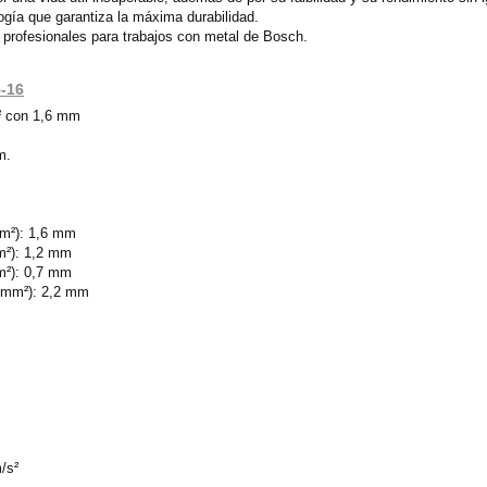
ogía que garantiza la máxima durabilidad.
 profesionales para trabajos con metal de Bosch.
5-16
² con 1,6 mm
m.
mm²): 1,6 mm
m²): 1,2 mm
m²): 0,7 mm
N/mm²): 2,2 mm
/s²