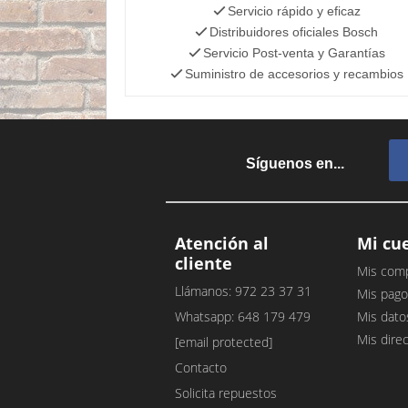
Servicio rápido y eficaz
Distribuidores oficiales Bosch
Servicio Post-venta y Garantías
Suministro de accesorios y recambios
Síguenos en...
Atención al
Mi cu
cliente
Mis com
Llámanos: 972 23 37 31
Mis pago
Whatsapp: 648 179 479
Mis dato
Mis dire
[email protected]
Contacto
Solicita repuestos