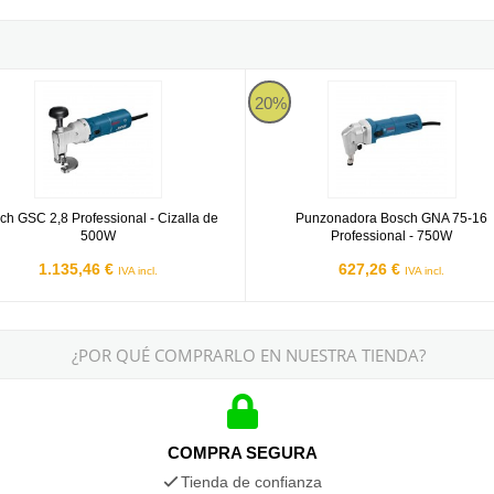
2Ah + L-BOXX - Cizalla a batería
GSC 2,8 Professional - Cizalla de 500W
Punzonadora Bosch GNA 75-16 Pr
20%
ch GSC 2,8 Professional - Cizalla de
Punzonadora Bosch GNA 75-16
500W
Professional - 750W
1.135,46 €
627,26 €
IVA incl.
IVA incl.
¿POR QUÉ COMPRARLO EN NUESTRA TIENDA?
COMPRA SEGURA
Tienda de confianza