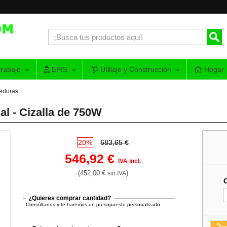
rabajo
EPIS
Utillaje y Construcción
Hogar
oedoras
l - Cizalla de 750W
20%
683,65 €
546,92 €
IVA incl.
(452,00 €
)
sin IVA
¿Quieres comprar cantidad?
Consúltanos y te haremos un presupuesto personalizado.