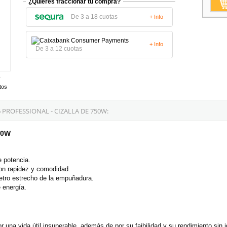
¿Quieres fraccionar tu compra?
De 3 a 18 cuotas
+ Info
+ Info
De 3 a 12 cuotas
tos
PROFESSIONAL - CIZALLA DE 750W:
50W
e potencia.
con rapidez y comodidad.
etro estrecho de la empuñadura.
 energía.
 una vida útil insuperable, además de por su faibilidad y su rendimiento sin 