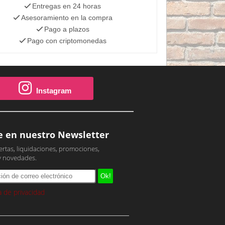
Entregas en 24 horas
Asesoramiento en la compra
Pago a plazos
Pago con criptomonedas
Instagram
e en nuestro Newsletter
ertas, liquidaciones, promociones,
y novedades.
ca de privacidad