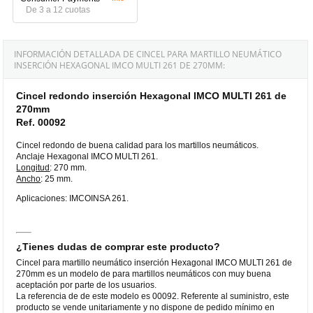
De 3 a 12 cuotas
INFORMACIÓN DETALLADA DE CINCEL PARA MARTILLO NEUMÁTICO
INSERCIÓN HEXAGONAL IMCO MULTI 261 DE 270MM:
Cincel redondo inserción Hexagonal IMCO MULTI 261 de
270mm
Ref. 00092
Cincel redondo de buena calidad para los martillos neumáticos.
Anclaje Hexagonal IMCO MULTI 261.
Longitud
: 270 mm.
Ancho
: 25 mm.
Aplicaciones: IMCOINSA 261.
¿Tienes dudas de comprar este producto?
Cincel para martillo neumático inserción Hexagonal IMCO MULTI 261 de
270mm es un modelo de para martillos neumáticos con muy buena
aceptación por parte de los usuarios.
La referencia de de este modelo es 00092. Referente al suministro, este
producto se vende unitariamente y no dispone de pedido mínimo en