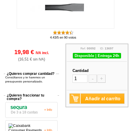
4.43/5 en 90 votos
Ref:
00092
ID:
13697
19,98 €
IVA incl.
Disponible | Entrega 24h
(16,51 €
)
sin IVA
Cantidad
¿Quieres comprar cantidad?
Consúltanos y te haremos un
-
+
presupuesto personalizado.
¿Quieres fraccionar tu
Añadir al carrito
compra?
+ Info
De 3 a 18 cuotas
+ Info