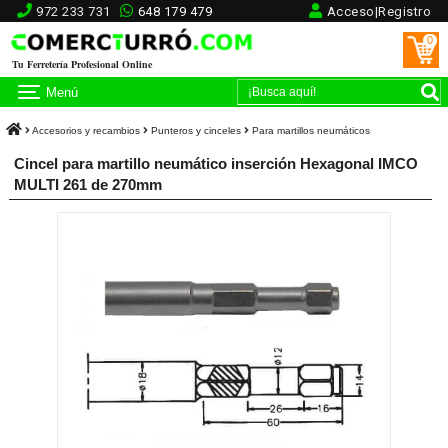
972 233 731
648 179 479
Acceso|Registro
0
Tu Ferretería Profesional Online
Menú
Accesorios y recambios
Punteros y cinceles
Para martillos neumáticos
Cincel para martillo neumático inserción Hexagonal IMCO
MULTI 261 de 270mm