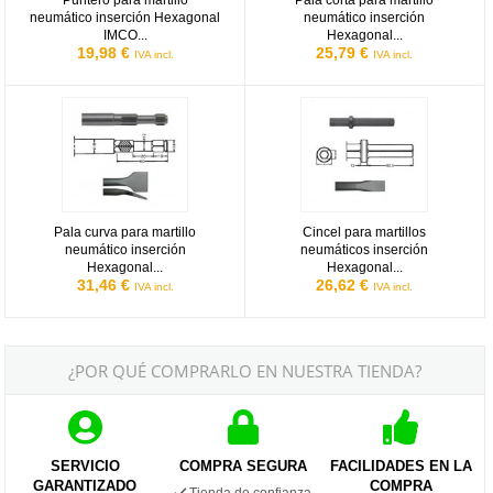
Puntero para martillo
Pala corta para martillo
neumático inserción Hexagonal
neumático inserción
IMCO...
Hexagonal...
19,98 €
25,79 €
IVA incl.
IVA incl.
Pala curva para martillo neumático inserción Hexagonal IMCO M
Cincel para martillos neumáticos
Pala curva para martillo
Cincel para martillos
neumático inserción
neumáticos inserción
Hexagonal...
Hexagonal...
31,46 €
26,62 €
IVA incl.
IVA incl.
¿POR QUÉ COMPRARLO EN NUESTRA TIENDA?
SERVICIO
COMPRA SEGURA
FACILIDADES EN LA
GARANTIZADO
COMPRA
Tienda de confianza