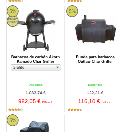
Barbacoa de carbón Akorn Kamado Char Griller
Funda para barbacoa Outlaw Char 
5%
5%
ENVIO
GRATIS
Barbacoa de carbón Akorn
Funda para barbacoa
Kamado Char Griller
Outlaw Char Griller
Disponible
Disponible
1.033,74 €
122,21 €
982,05 €
116,10 €
IVA incl.
IVA incl.
Funda para barbacoa Patio Pro
5%