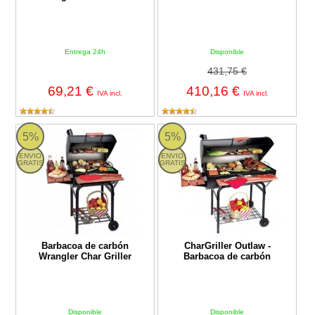
Entrega 24h
Disponible
431,75 €
69,21 €
410,16 €
IVA incl.
IVA incl.
Barbacoa de carbón Wrangler Char Griller
CharGriller Outlaw - Barbacoa de
5%
5%
ENVIO
ENVIO
GRATIS
GRATIS
Barbacoa de carbón
CharGriller Outlaw -
Wrangler Char Griller
Barbacoa de carbón
Disponible
Disponible