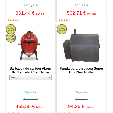
380,46 €
592,33 €
361,44 €
562,71 €
IVA incl.
IVA incl.
Barbacoa de carbón Akorn JR. Kamado Char Griller
Funda para barbacoa Super Pro Ch
5%
5%
ENVIO
GRATIS
Barbacoa de carbón Akorn
Funda para barbacoa Super
JR. Kamado Char Griller
Pro Char Griller
Disponible
Disponible
479,52 €
99,22 €
455,55 €
94,26 €
IVA incl.
IVA incl.