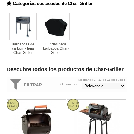
Categorías destacadas de Char-Griller
Barbacoas de
Fundas para
carbón y leña
barbacoa Char-
Char-Griller
Griller
Descubre todos los productos de Char-Griller
Mostrando 1 - 11 de 11 productos
FILTRAR
Ordenar por:
Barbacoa/ahumador portátil Char Griller
Barbacoa de carbón Patio Pro Char
ENVIO
ENVIO
GRATIS
GRATIS