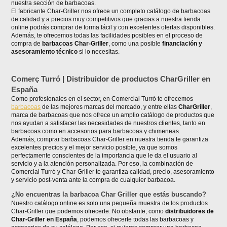
nuestra sección de barbacoas.
El fabricante Char-Griller nos ofrece un completo catálogo de barbacoas
de calidad y a precios muy competitivos que gracias a nuestra tienda
online podrás comprar de forma fácil y con excelentes ofertas disponibles.
Además, te ofrecemos todas las facilidades posibles en el proceso de
compra de
barbacoas Char-
Griller
, como una posible
financiación y
asesoramiento técnico
si lo necesitas.
Comerç Turró | Distribuidor de productos CharGriller en
España
Como profesionales en el sector, en Comercial Turró te ofrecemos
barbacoas
de las mejores marcas del mercado, y entre ellas
Char
Griller
,
marca de barbacoas que nos ofrece un amplio catálogo de productos que
nos ayudan a satisfacer las necesidades de nuestros clientes, tanto en
barbacoas como en accesorios para barbacoas y chimeneas.
Además, comprar barbacoas Char-Griller en nuestra tienda te garantiza
excelentes precios y el mejor servicio posible, ya que somos
perfectamente conscientes de la importancia que le da el usuario al
servicio y a la atención personalizada. Por eso, la combinación de
Comercial Turró y Char-Griller te garantiza calidad, precio, asesoramiento
y servicio post-venta ante la compra de cualquier barbacoa.
¿No encuentras la barbacoa Char Griller que estás buscando?
Nuestro catálogo online es solo una pequeña muestra de los productos
Char-Griller que podemos ofrecerte. No obstante, como
distribuidores de
Char-Griller en España
, podemos ofrecerte todas las barbacoas y