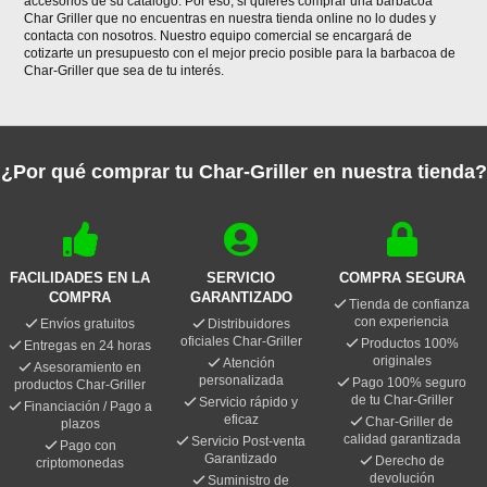
accesorios de su catálogo. Por eso, si quieres comprar una barbacoa
Char Griller que no encuentras en nuestra tienda online no lo dudes y
contacta con nosotros. Nuestro equipo comercial se encargará de
cotizarte un presupuesto con el mejor precio posible para la barbacoa de
Char-Griller que sea de tu interés.
¿Por qué comprar tu Char-Griller en nuestra tienda?
FACILIDADES EN LA
SERVICIO
COMPRA SEGURA
COMPRA
GARANTIZADO
Tienda de confianza
con experiencia
Envíos gratuitos
Distribuidores
oficiales Char-Griller
Productos 100%
Entregas en 24 horas
originales
Atención
Asesoramiento en
personalizada
Pago 100% seguro
productos Char-Griller
de tu Char-Griller
Servicio rápido y
Financiación / Pago a
eficaz
Char-Griller de
plazos
calidad garantizada
Servicio Post-venta
Pago con
Garantizado
Derecho de
criptomonedas
devolución
Suministro de