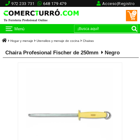
972 233 731
648 179 479
Acceso|Registro
0
Tu Ferretería Profesional Online
Menú
Hogar y menaje
Utensilios y menaje de cocina
Chairas
Chaira Profesional Fischer de 250mm
Negro