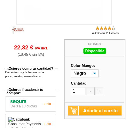
4.41/5 en 111 votos
ID:
16880
22,32 €
IVA incl.
Disponible
(18,45 €
)
sin IVA
Color Mango:
¿Quieres comprar cantidad?
Consúltanos y te haremos un
presupuesto personalizado.
Cantidad
¿Quieres fraccionar tu
-
+
compra?
+ Info
De 3 a 18 cuotas
Añadir al carrito
+ Info