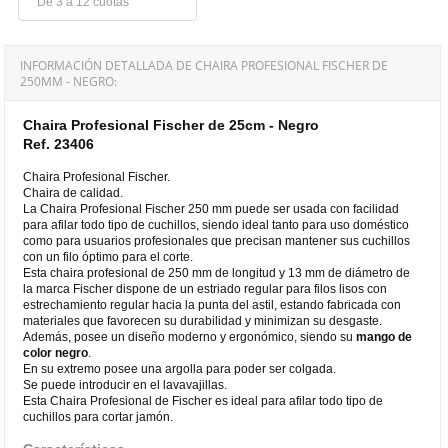
De 3 a 12 cuotas
INFORMACIÓN DETALLADA DE CHAIRA PROFESIONAL FISCHER DE
250MM - NEGRO:
Chaira Profesional Fischer de 25cm - Negro
Ref. 23406
Chaira Profesional Fischer.
Chaira de calidad.
La Chaira Profesional Fischer 250 mm puede ser usada con facilidad
para afilar todo tipo de cuchillos, siendo ideal tanto para uso doméstico
como para usuarios profesionales que precisan mantener sus cuchillos
con un filo óptimo para el corte.
Esta chaira profesional de 250 mm de longitud y 13 mm de diámetro de
la marca Fischer dispone de un estriado regular para filos lisos con
estrechamiento regular hacia la punta del astil, estando fabricada con
materiales que favorecen su durabilidad y minimizan su desgaste.
Además, posee un diseño moderno y ergonómico, siendo su
mango de
color negro
.
En su extremo posee una argolla para poder ser colgada.
Se puede introducir en el lavavajillas.
Esta Chaira Profesional de Fischer es ideal para afilar todo tipo de
cuchillos para cortar jamón.