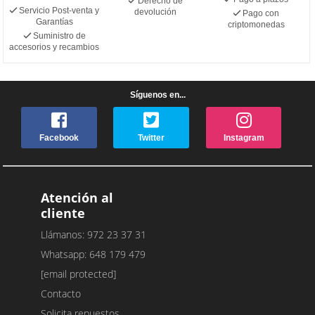
Derecho de
Servicio Post-venta y
devolución
Pago con
Garantías
criptomonedas
Suministro de
accesorios y recambios
Síguenos en...
Facebook
Twitter
Instagram
Atención al
cliente
Llámanos: 972 23 37 31
Whatsapp: 648 179 479
[email protected]
Contacto
Solicita repuestos