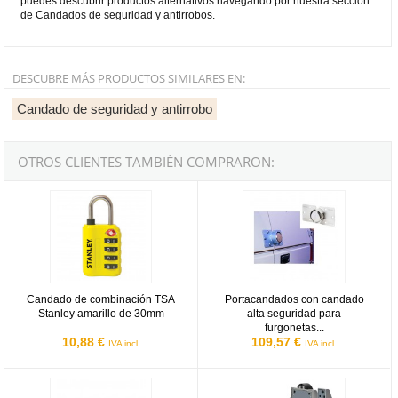
puedes descubrir productos alternativos navegando por nuestra sección
de Candados de seguridad y antirrobos.
DESCUBRE MÁS PRODUCTOS SIMILARES EN:
Candado de seguridad y antirrobo
OTROS CLIENTES TAMBIÉN COMPRARON:
Candado de combinación TSA Stanley amarillo de 30mm
Portacandados con candado alta 
Candado de combinación TSA
Portacandados con candado
Stanley amarillo de 30mm
alta seguridad para
furgonetas...
10,88 €
109,57 €
IVA incl.
IVA incl.
Cierre de seguridad con candado para furgonetas ABUS 141/200 Bla
Cerrojo de seguridad Lince 7940