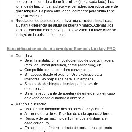
cuerpo de la cerradura tiene 6 tornillos (tres a cada lado). Los
tornillos de fijación de la placa y el cerradero son
robustos y de
gran longitud
. La placa auxiliar del cerradero para vidrio tiene
un gran espesor.
Regulación de posición
. Se utiliza una corredera lineal para
ajustar la diferencia de altura de puerta y marco. Además, los
tornillos cuentan con cabeza para llave Allen.
La llave Allen
se
incluye en la bolsa de tornillos.
Especificaciones de la cerradura Remock Lockey PRO
Cerradura:
Sencilla instalación en cualquier tipo de puerta: madera
(tornillos), metal (tornillos), cristal (adhesivo), etc.
Compatible con la cerradura convencional.
Sin acceso desde el exterior. Uso exclusivo para
interiores. No preparada para la intemperie.
Sistema de desbloqueo interior para casos de
emergencia.
Sistema redundante de apertura de emergencia en caso
de avería desde el mando a distancia.
Mando a distancia:
Uso sencillo mediante dos botones: abrir y cerrar.
Alarma sonora de verificación de cada apertura/cierre.
Registro de un máximo de 16 mandos a distancia en
cada cerradura.
Enlace de un número ilimitado de cerraduras con cada