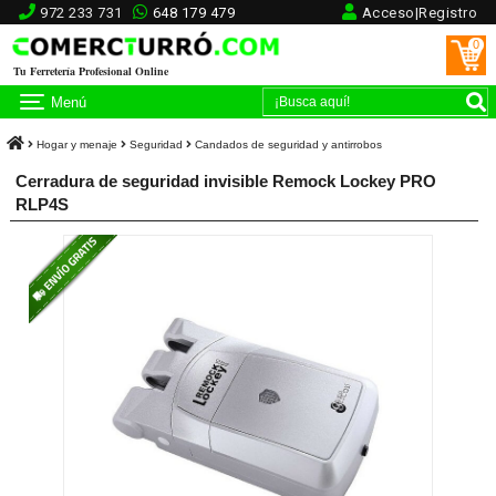
972 233 731
648 179 479
Acceso|Registro
0
Tu Ferretería Profesional Online
Menú
Hogar y menaje
Seguridad
Candados de seguridad y antirrobos
Cerradura de seguridad invisible Remock Lockey PRO
RLP4S