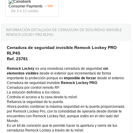
+ Info
De 3 a 12 cuotas
INFORMACIÓN DETALLADA DE CERRADURA DE SEGURIDAD INVISIBLE
REMOCK LOCKEY PRO RLP4S:
Cerradura de seguridad invisible Remock Lockey PRO
RLP4S
Ref. 23781
Remock Lockey
es una novedosa cerradura de seguridad
sin
elementos visibles
desde el exterior que incrementará de forma
importante tu protección porque es
imposible de forzar
desde el exterior.
Cerradura de seguridad invisible
Remock Lockey PRO
.
Cerradura por control remoto RF.
La solución definitiva a los robos.
Controla el acceso a tu casa desde tu móvil.
Refuerza la seguridad de tu puerta.
Ahora podrás combinar la máxima seguridad en tu puerta proporcionada
por Remock Lockey Pro, con la comodidad de operarla desde donde te
encuentres con Remock Lockey Net, aunque estés en el otro lado del
Mundo.
Es un kit de conexión que te permite hacer la apertura y cierre de tus
cerraduras Remock Lockey a través de tu móvil.