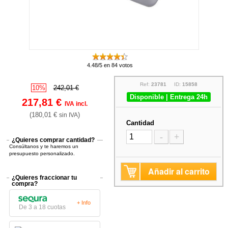
4.48/5 en 84 votos
Ref:
23781
ID:
15858
10%
242,01 €
Disponible | Entrega 24h
217,81 €
IVA incl.
(180,01 €
)
sin IVA
Cantidad
-
+
¿Quieres comprar cantidad?
Consúltanos y te haremos un
presupuesto personalizado.
Añadir al carrito
¿Quieres fraccionar tu
compra?
+ Info
De 3 a 18 cuotas