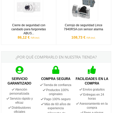
Cierre de seguridad con
Cerrojo de seguridad Lince
candado para furgonetas
7940RSA con sensor alarma
ABUS...
86,12 €
108,73 €
IVA incl.
IVA incl.
¿POR QUÉ COMPRARLO EN NUESTRA TIENDA?
SERVICIO
COMPRA SEGURA
FACILIDADES EN LA
GARANTIZADO
COMPRA
Tienda de confianza
Atención
Envíos gratuitos
Productos 100%
personalizada
originales
Entregas en 24
Servicio rápido y
horas
Pago 100% seguro
eficaz
Asesoramiento en la
Más de 60 años de
Distribuidores
compra
experiencia
oficiales
Pago a plazos