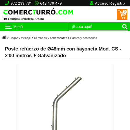
972 233 731
648 179 479
Acceso|Registro
0
Tu Ferretería Profesional Online
Menú
Hogar y menaje
Cercados y cerramientos
Postes y accesorios
Poste refuerzo de Ø48mm con bayoneta Mod. CS -
2'00 metros
Galvanizado