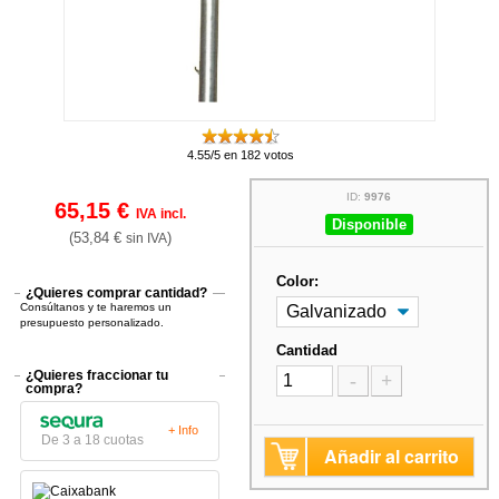
4.55/5 en 182 votos
ID:
9976
65,15 €
IVA incl.
Disponible
(53,84 €
)
sin IVA
Color:
¿Quieres comprar cantidad?
Consúltanos y te haremos un
presupuesto personalizado.
Cantidad
¿Quieres fraccionar tu
-
+
compra?
+ Info
De 3 a 18 cuotas
Añadir al carrito