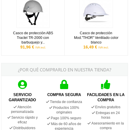
Casco de protección ABS
Casco de protección
Tractel TR-2000 con
Mod."THOR" Ventilado color
barbuquejo y...
blanco
91,96 €
16,49 €
IVA incl.
IVA incl.
¿POR QUÉ COMPRARLO EN NUESTRA TIENDA?
SERVICIO
COMPRA SEGURA
FACILIDADES EN LA
GARANTIZADO
COMPRA
Tienda de confianza
Atención
Envíos gratuitos
Productos 100%
personalizada
originales
Entregas en 24
Servicio rápido y
horas
Pago 100% seguro
eficaz
Asesoramiento en la
Más de 60 años de
Distribuidores
compra
experiencia