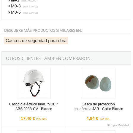
M0-1
(Ref. 3000701)
M0-3
(Ref. 3000703)
M0-6
(Ref. 3000706)
DESCUBRE MÁS PRODUCTOS SIMILARES EN:
Cascos de seguridad para obra​
OTROS CLIENTES TAMBIÉN COMPRARON:
Casco dieléctrico mod. "VOLT" ABS 2088-CV - Blanco
Casco de protección económico J
Casco dieléctrico mod. "VOLT"
Casco de protección
ABS 2088-CV - Blanco
económico JAR - Color Blanco
17,40 €
4,84 €
IVA incl.
IVA incl.
Dto. por Cantidad
Casco de protección ABS Tractel TR-2000 con barbuquejo y ruleta 
Casco de protección Mod."THOR" V