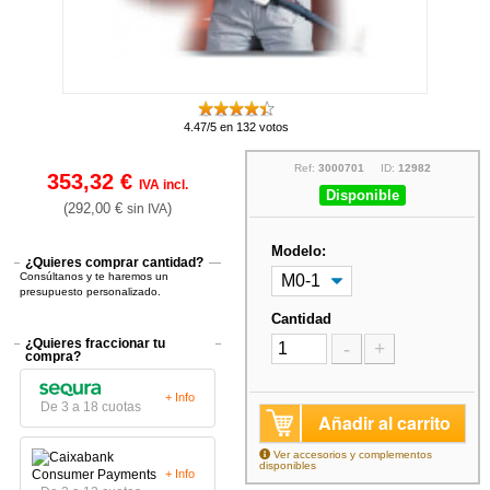
4.47/5 en 132 votos
Ref:
3000701
ID:
12982
353,32 €
IVA incl.
Disponible
(292,00 €
)
sin IVA
Modelo:
¿Quieres comprar cantidad?
Consúltanos y te haremos un
presupuesto personalizado.
Cantidad
¿Quieres fraccionar tu
-
+
compra?
+ Info
De 3 a 18 cuotas
Añadir al carrito
Ver accesorios y complementos
disponibles
+ Info