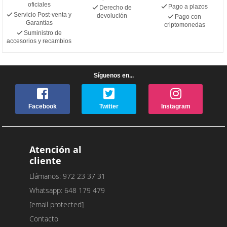
oficiales
Pago a plazos
Derecho de
Servicio Post-venta y
devolución
Pago con
Garantías
criptomonedas
Suministro de
accesorios y recambios
Síguenos en...
Facebook
Twitter
Instagram
Atención al
cliente
Llámanos: 972 23 37 31
Whatsapp: 648 179 479
[email protected]
Contacto