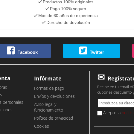
Productos 100% originales
Pago 100% seguro
Más de 60 años de experiencia
Derecho de devolución
Facebook
Twitter
enta
Infórmate
Regístrat
Recibe en tu email of
pras
Formas de pago
cupones descuento 
s
Envíos y devoluciones
s personales
Aviso legal y
cciones
funcionamiento
Acepto la
políti
Política de privacidad
Cookies