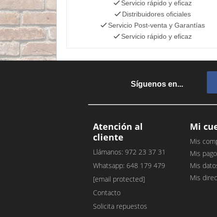
Servicio rápido y eficaz
Distribuidores oficiales
Servicio Post-venta y Garantías
Servicio rápido y eficaz
Síguenos en...
Atención al
Mi cu
cliente
Mis com
Llámanos: 972 23 37 31
Mis pago
Whatsapp: 648 179 479
Mis dato
Mis dire
[email protected]
Contacto
Solicita repuestos