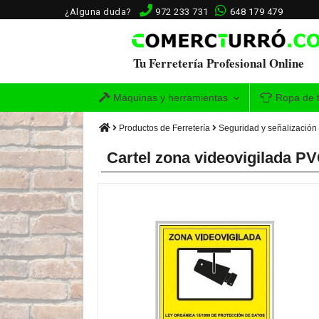
¿Alguna duda?
972 233 731
648 179 479
Tu Ferretería Profesional Online
Máquinas y herramientas
Ropa de t
Productos de Ferretería
Seguridad y señalización
Cartel zona videovigilada P