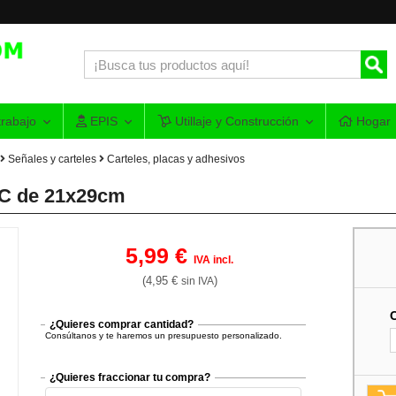
rabajo
EPIS
Utillaje y Construcción
Hogar
Señales y carteles
Carteles, placas y adhesivos
VC de 21x29cm
5,99 €
IVA incl.
(4,95 €
)
sin IVA
¿Quieres comprar cantidad?
Consúltanos y te haremos un presupuesto personalizado.
¿Quieres fraccionar tu compra?