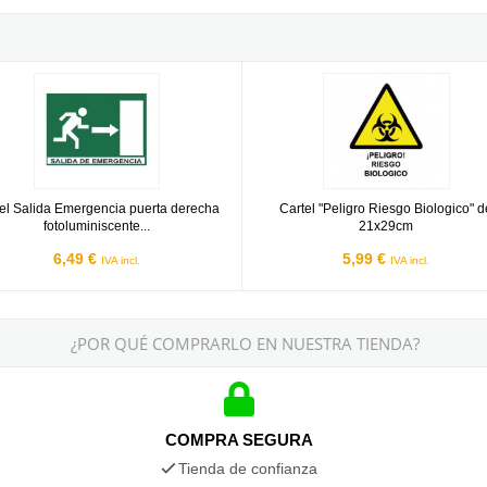
 Salida Emergencia puerta derecha fotoluminiscente 21x29cm
Cartel "Peligro Riesgo Biologico"
el Salida Emergencia puerta derecha
Cartel "Peligro Riesgo Biologico" d
fotoluminiscente...
21x29cm
6,49 €
5,99 €
IVA incl.
IVA incl.
¿POR QUÉ COMPRARLO EN NUESTRA TIENDA?
COMPRA SEGURA
Tienda de confianza