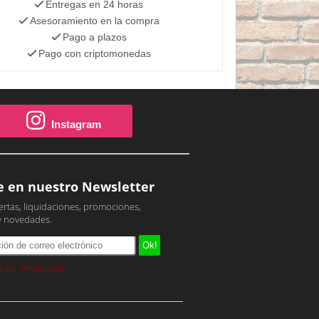
Entregas en 24 horas
Asesoramiento en la compra
Pago a plazos
Pago con criptomonedas
Instagram
e en nuestro Newsletter
ertas, liquidaciones, promociones,
y novedades.
ca de privacidad