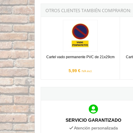
OTROS CLIENTES TAMBIÉN COMPRARON:
Cartel vado permanente PVC de 21x29cm
Cartel
Cartel vado permanente PVC de 21x29cm
Cart
5,99 €
IVA incl.
SERVICIO GARANTIZADO
Atención personalizada