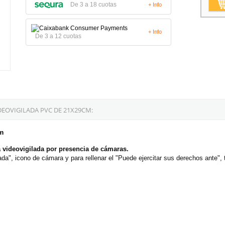
De 3 a 18 cuotas
+ Info
+ Info
De 3 a 12 cuotas
EOVIGILADA PVC DE 21X29CM:
m
 videovigilada por presencia de cámaras.
a", icono de cámara y para rellenar el "Puede ejercitar sus derechos ante", t