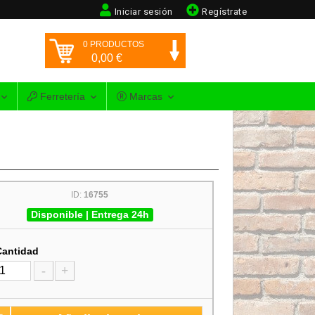
Iniciar sesión
Regístrate
0
PRODUCTOS
0,00
€
Ferretería
Marcas
ID:
16755
Disponible | Entrega 24h
Cantidad
-
+